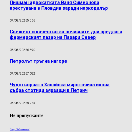
Пишман адвокатката Ваня Симеонова
арестувана в Пловдив заради наркодилър
07/08/2026
5 366
Свежест и качество за почивните дни предлага
фермерският пазар на Пазари Север
07/08/2026
6 890
Петролът тръгна нагоре
07/08/2026
7 032
Чудотворната Хавайска мироточива икона
събра стотици вярващи в Петрич
07/08/2026
8 264
Не пропускайте
Stop Забранено!