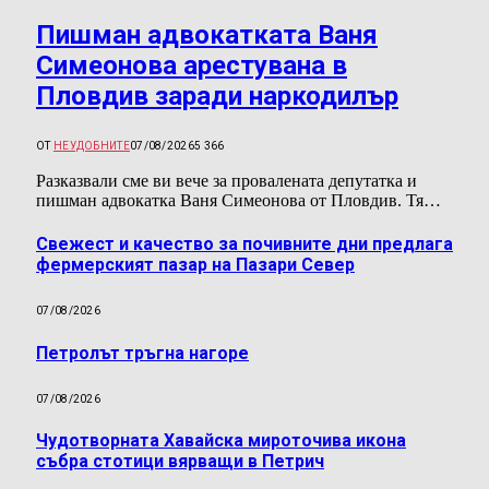
Пишман адвокатката Ваня
Симеонова арестувана в
Пловдив заради наркодилър
ОТ
НЕУДОБНИТЕ
07/08/2026
5 366
Разказвали сме ви вече за провалената депутатка и
пишман адвокатка Ваня Симеонова от Пловдив. Тя…
Свежест и качество за почивните дни предлага
фермерският пазар на Пазари Север
07/08/2026
Петролът тръгна нагоре
07/08/2026
Чудотворната Хавайска мироточива икона
събра стотици вярващи в Петрич