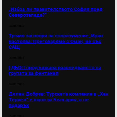
„Избра ли правителството София пред
Северозапада?“
03/08/2026
Тръмп заговори за споразумение, Иран
настоява: Преговаряме с Оман, не със
САЩ
05/08/2026
ГДБОП продължава разследването на
групата за фентанил
06/08/2026
Делян Добрев: Турската компания в „Хан
Тервел“ е шанс за България, а не
подарък
05/08/2026