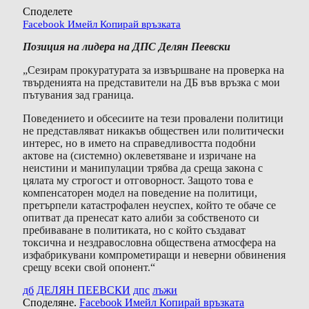
Споделете
Facebook
Имейл
Копирай връзката
Позиция на лидера на ДПС Делян Пеевски
„Сезирам прокуратурата за извършване на проверка на
твърденията на представители на ДБ във връзка с мои
пътувания зад граница.
Поведението и обсесиите на тези провалени политици
не представляват никакъв обществен или политически
интерес, но в името на справедливостта подобни
актове на (системно) оклеветяване и изричане на
неистини и манипулации трябва да среща закона с
цялата му строгост и отговорност. Защото това е
компенсаторен модел на поведение на политици,
претърпели катастрофален неуспех, който те обаче се
опитват да пренесат като алиби за собственото си
пребиваване в политиката, но с който създават
токсична и нездравословна обществена атмосфера на
изфабрикувани компрометиращи и неверни обвинения
срещу всеки свой опонент.“
дб
ДЕЛЯН ПЕЕВСКИ
дпс
лъжи
Споделяне.
Facebook
Имейл
Копирай връзката