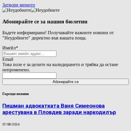
Затвори менюто
Абонирайте се за нашия бюлетин
Бъдете информирани! Получавайте важните новини от
"Неудобните" директно във вашата поща.
Имейл
*
Email
Това поле е за целите на валидирането и трябва да остане
непроменено.
Горещи новини
Пишман адвокатката Ваня Симеонова
арестувана в Пловдив заради наркодилър
07/08/2026