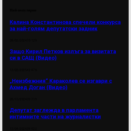
Най-популярни
Калина Константинова спечели конкурса
за най-голям депутатски задник
28/02/2024
70 129
Защо Кирил Петков излъга за визитата
си в САЩ (Видео)
13/02/2025
42 476
„Неизбежния“ Караколев се изгаври с
Ахмед Доган (Видео)
28/10/2024
39 719
Депутат заглежда в парламента
интимните части на журналистки
12/04/2024
39 522