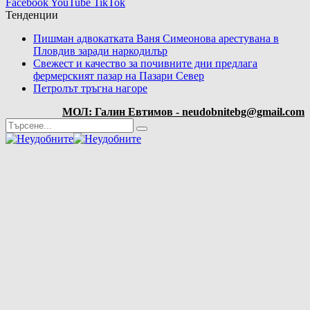
Facebook
YouTube
TikTok
Тенденции
Пишман адвокатката Ваня Симеонова арестувана в
Пловдив заради наркодилър
Свежест и качество за почивните дни предлага
фермерският пазар на Пазари Север
Петролът тръгна нагоре
МОЛ: Галин Евтимов - neudobnitebg@gmail.com