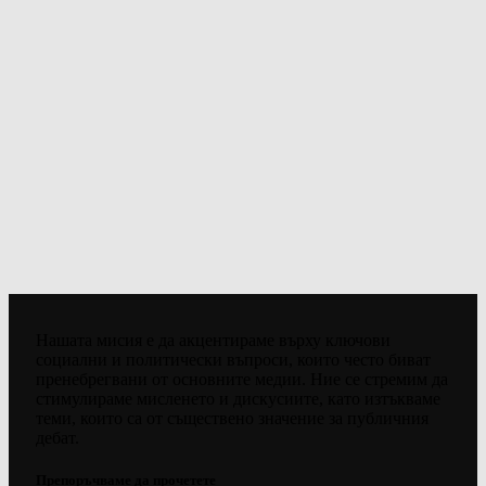
Нашата мисия е да акцентираме върху ключови
социални и политически въпроси, които често биват
пренебрегвани от основните медии. Ние се стремим да
стимулираме мисленето и дискусиите, като изтъкваме
теми, които са от съществено значение за публичния
дебат.
Препоръчваме да прочетете