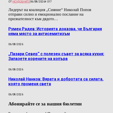
ОТ
НЕУДОБНИТЕ
06/08/2026
4 017
Лидерът на коалиция „Сияние“ Николай Попов
отправи силно и емоционално послание на
признателност към дядото…
Румен Радев: Историята доказва, че България
няма място за антисемитизъм
06/08/2026
„Пазари Север“ с полезен съвет за всяка кухня:
Запазете корените на копъра
06/08/2026
Николай Нанков: Вярата и добротата са силата,
която променя света
06/08/2026
Абонирайте се за нашия бюлетин