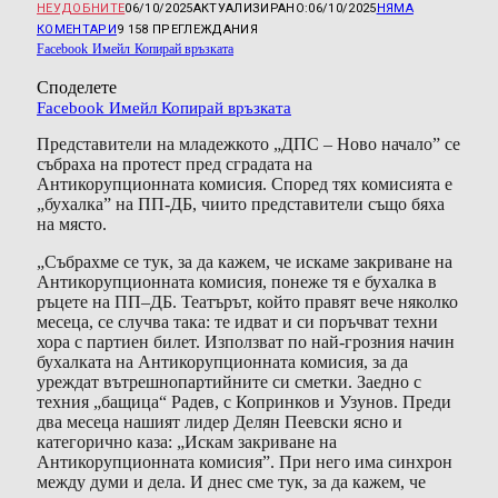
НЕУДОБНИТЕ
06/10/2025
АКТУАЛИЗИРАНО:
06/10/2025
НЯМА
КОМЕНТАРИ
9 158
ПРЕГЛЕЖДАНИЯ
Facebook
Имейл
Копирай връзката
Споделете
Facebook
Имейл
Копирай връзката
Представители на младежкото „ДПС – Ново начало” се
събраха на протест пред сградата на
Антикорупционната комисия. Според тях комисията е
„бухалка” на ПП-ДБ, чиито представители също бяха
на място.
„Събрахме се тук, за да кажем, че искаме закриване на
Антикорупционната комисия, понеже тя е бухалка в
ръцете на ПП–ДБ. Театърът, който правят вече няколко
месеца, се случва така: те идват и си поръчват техни
хора с партиен билет. Използват по най-грозния начин
бухалката на Антикорупционната комисия, за да
уреждат вътрешнопартийните си сметки. Заедно с
техния „бащица“ Радев, с Копринков и Узунов. Преди
два месеца нашият лидер Делян Пеевски ясно и
категорично каза: „Искам закриване на
Антикорупционната комисия”. При него има синхрон
между думи и дела. И днес сме тук, за да кажем, че