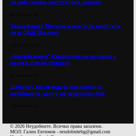
за най-голям депутатски задник
28/02/2024
70 128
Защо Кирил Петков излъга за визитата
си в САЩ (Видео)
13/02/2025
42 476
„Неизбежния“ Караколев се изгаври с
Ахмед Доган (Видео)
28/10/2024
39 719
Депутат заглежда в парламента
интимните части на журналистки
12/04/2024
39 522
© 2026 Неудобните. Всички права запазени.
МОЛ: Галин Евтимов - neudobnitebg@gmail.com