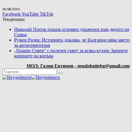
06/08/2026
Facebook
YouTube
TikTok
Тенденции
Николай Попов показа огромно уважение към дядото на
Сияна
Румен Радев: Историята доказва, че България няма място
за антисемитизъм
„Пазари Север“ с полезен съвет за всяка кухня: Запазете
корените на копъра
МОЛ: Галин Евтимов - neudobnitebg@gmail.com