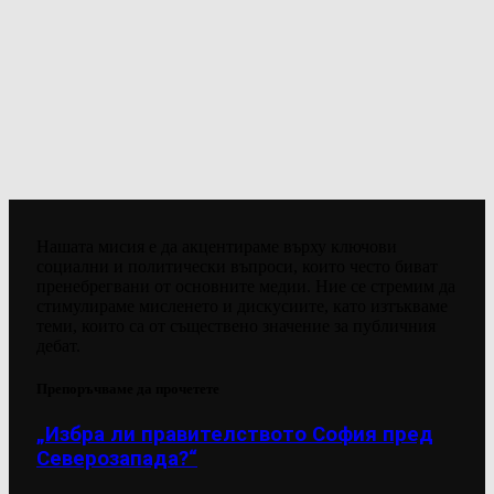
Нашата мисия е да акцентираме върху ключови
социални и политически въпроси, които често биват
пренебрегвани от основните медии. Ние се стремим да
стимулираме мисленето и дискусиите, като изтъкваме
теми, които са от съществено значение за публичния
дебат.
Препоръчваме да прочетете
„Избра ли правителството София пред
Северозапада?“