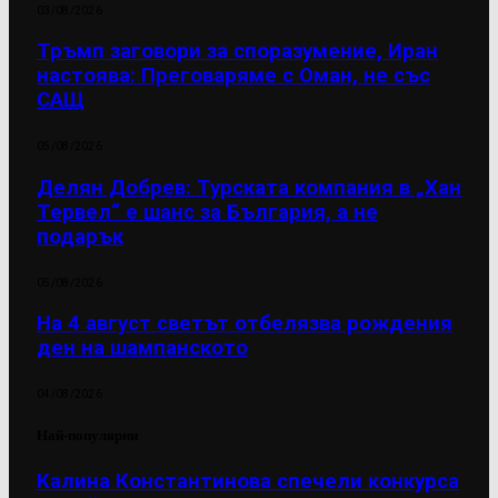
03/08/2026
Тръмп заговори за споразумение, Иран
настоява: Преговаряме с Оман, не със
САЩ
05/08/2026
Делян Добрев: Турската компания в „Хан
Тервел“ е шанс за България, а не
подарък
05/08/2026
На 4 август светът отбелязва рождения
ден на шампанското
04/08/2026
Най-популярни
Калина Константинова спечели конкурса