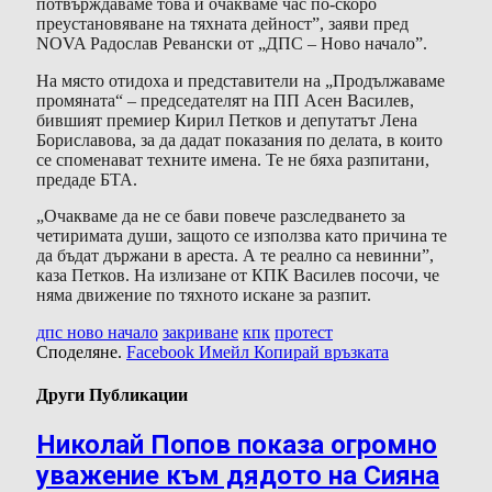
потвърждаваме това и очакваме час по-скоро
преустановяване на тяхната дейност”, заяви пред
NOVA Радослав Ревански от „ДПС – Ново начало”.
На място отидоха и представители на „Продължаваме
промяната“ – председателят на ПП Асен Василев,
бившият премиер Кирил Петков и депутатът Лена
Бориславова, за да дадат показания по делата, в които
се споменават техните имена. Те не бяха разпитани,
предаде БТА.
„Очакваме да не се бави повече разследването за
четиримата души, защото се използва като причина те
да бъдат държани в ареста. А те реално са невинни”,
каза Петков. На излизане от КПК Василев посочи, че
няма движение по тяхното искане за разпит.
дпс ново начало
закриване
кпк
протест
Споделяне.
Facebook
Имейл
Копирай връзката
Други Публикации
Николай Попов показа огромно
уважение към дядото на Сияна