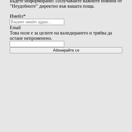
Бъдете информирани! Получавайте важните новини от
"Неудобните" директно във вашата поща.
Имейл
*
Email
Това поле е за целите на валидирането и трябва да
остане непроменено.