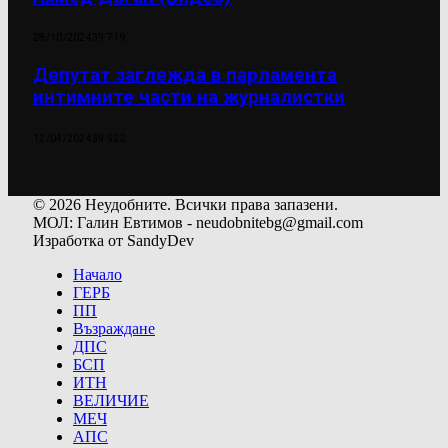
28/10/2024
39 719
Депутат заглежда в парламента
интимните части на журналистки
12/04/2024
39 522
© 2026 Неудобните. Всички права запазени.
МОЛ: Галин Евтимов - neudobnitebg@gmail.com
Изработка от SandyDev
Начало
ГЕРБ
ПП
Възраждане
ДПС
БСП
ИТН
ВЕЛИЧИЕ
МЕЧ
АПС