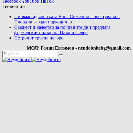
Facebook
YouTube
TikTok
Тенденции
Пишман адвокатката Ваня Симеонова арестувана в
Пловдив заради наркодилър
Свежест и качество за почивните дни предлага
фермерският пазар на Пазари Север
Петролът тръгна нагоре
МОЛ: Галин Евтимов - neudobnitebg@gmail.com