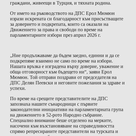
граждани, живеещи в Турция, и тяхната родина.
От името на ръководството на ДПС Ерол Мюмюн
изрази искрената си благодарност към присъстващите
за доверието и подкрепата, които са оказали на
Движението за права и свободи по време на
парламентарните избори през април 2026 г.
„Ние продължаваме да бъдем заедно, единни и да се
подкрепяме взаимно не само по време на избори.
Нашата връзка е изградена върху доверие, уважение и
обща отговорност към бъдещето ни“, заяви Ерол
Мюмюн. Той отправи поздрави от председателя на
ДПС Делян Пеевски и неговите пожелания за здраве и
успехи.
По време на срещите представителите на ДПС
запознаха нашите сънародници с първите
законодателни инициативи на парламентарната група
на движението в 52-рото Народно събрание.
Специално внимание беше отделено на мерките,
насочени към възстановяване на справедливостта
спрямо репресираните представители на турската и