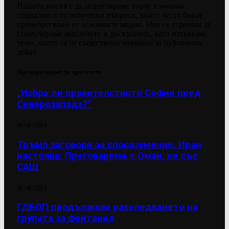
Нашата мисия е да акцентираме върху ключови
социални и политически въпроси, които често биват
пренебрегвани от основните медии. Ние се стремим да
стимулираме мисленето и дискусиите, като изтъкваме
теми, които са от съществено значение за публичния
дебат.
Препоръчваме да прочетете
„Избра ли правителството София пред
Северозапада?“
03/08/2026
Тръмп заговори за споразумение, Иран
настоява: Преговаряме с Оман, не със
САЩ
05/08/2026
ГДБОП продължава разследването на
групата за фентанил