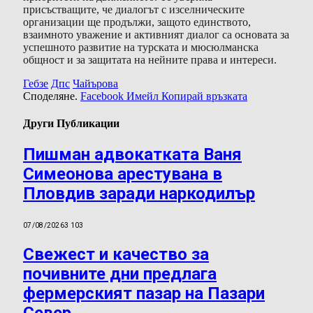
присъстващите, че диалогът с изселническите
организации ще продължи, защото единството,
взаимното уважение и активният диалог са основата за
успешното развитие на турската и мюсюлманска
общност и за защитата на нейните права и интереси.
Гебзе
Дпс
Чайърова
Споделяне.
Facebook
Имейл
Копирай връзката
Други Публикации
Пишман адвокатката Ваня
Симеонова арестувана в
Пловдив заради наркодилър
07/08/2026
3 103
Свежест и качество за
почивните дни предлага
фермерският пазар на Пазари
Север