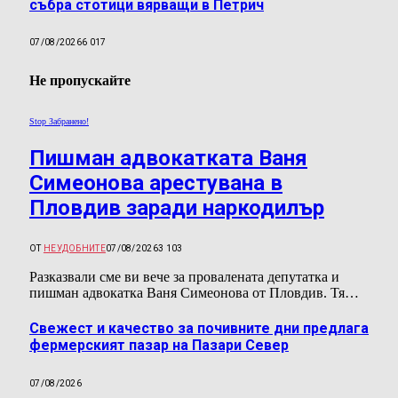
събра стотици вярващи в Петрич
07/08/2026
6 017
Не пропускайте
Stop Забранено!
Пишман адвокатката Ваня
Симеонова арестувана в
Пловдив заради наркодилър
ОТ
НЕУДОБНИТЕ
07/08/2026
3 103
Разказвали сме ви вече за провалената депутатка и
пишман адвокатка Ваня Симеонова от Пловдив. Тя…
Свежест и качество за почивните дни предлага
фермерският пазар на Пазари Север
07/08/2026