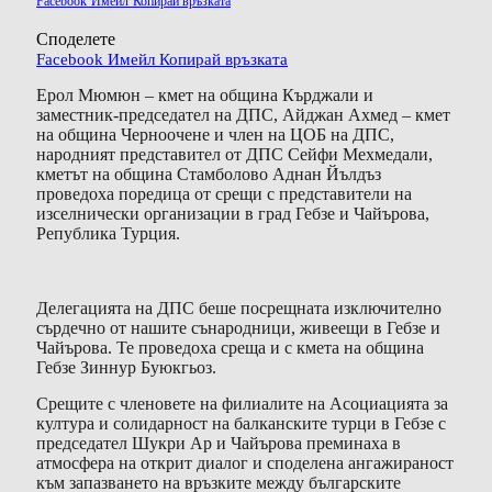
Facebook
Имейл
Копирай връзката
Споделете
Facebook
Имейл
Копирай връзката
Ерол Мюмюн – кмет на община Кърджали и
заместник-председател на ДПС, Айджан Ахмед – кмет
на община Черноочене и член на ЦОБ на ДПС,
народният представител от ДПС Сейфи Мехмедали,
кметът на община Стамболово Аднан Йълдъз
проведоха поредица от срещи с представители на
изселнически организации в град Гебзе и Чайърова,
Република Турция.
Делегацията на ДПС беше посрещната изключително
сърдечно от нашите сънародници, живеещи в Гебзе и
Чайърова. Те проведоха среща и с кмета на община
Гебзе Зиннур Буюкгьоз.
Срещите с членовете на филиалите на Асоциацията за
култура и солидарност на балканските турци в Гебзе с
председател Шукри Ар и Чайърова преминаха в
атмосфера на открит диалог и споделена ангажираност
към запазването на връзките между българските