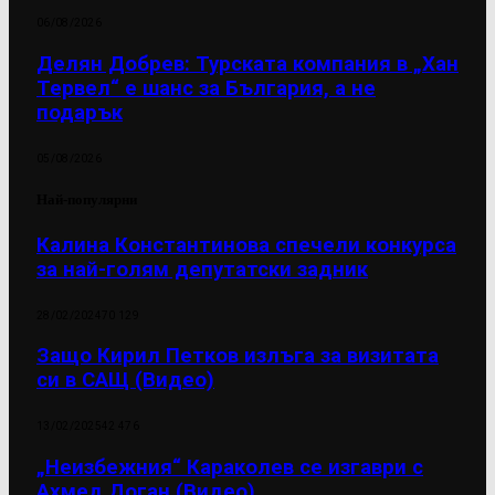
06/08/2026
Делян Добрев: Турската компания в „Хан
Тервел“ е шанс за България, а не
подарък
05/08/2026
Най-популярни
Калина Константинова спечели конкурса
за най-голям депутатски задник
28/02/2024
70 129
Защо Кирил Петков излъга за визитата
си в САЩ (Видео)
13/02/2025
42 476
„Неизбежния“ Караколев се изгаври с
Ахмед Доган (Видео)