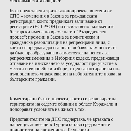
мюсюлманската общност.
Бяха представени трите законопроекта, внесени от
ДПС – изменения в Закона за гражданската
регистрация, които предвиждат заличаване от
регистрите (ЕСГРАОН) на насилствено наложените
български имена по време на т.н.“Възродителен
процес“; промени в Закона за политическа и
гражданска реабилитация на репресирани лица, с
които се предлага досегашната добавка към пенсията
да бъде преобразувана в самостоятелна пенсия за
репресия;изменения в Изборния кодекс, предвиждащи
отпадане на изискването за уседналост при участие в
местни и европейски избори, с цел гарантиране на по-
пълноценното упражняване на избирателните права на
българските граждани.
Коментирани бяха и проекти, които се реализират на
територията на седемте общини в област Кърджали и
подобряват условията на живот в тях.
Представителите на ДПС подчертаха, че връзката с
нашенци, живеещи в Турция остава сред важните
приоритети на движението. Те увериха