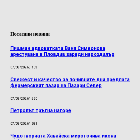
Последни новини
Пишман адвокатката Ваня Симеонова
арестувана в Пловдив заради наркодилър
07/08/2026
3 103
Свежест и качество за почивните дни предлага
фермерският пазар на Пазари Север
07/08/2026
4 560
Петролът тръгна нагоре
07/08/2026
4 681
Чудотворната Хавайска мироточива икона