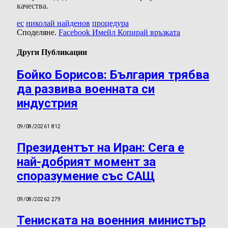
качества.
ес
николай найденов
процедура
Споделяне.
Facebook
Имейл
Копирай връзката
Други Публикации
Бойко Борисов: България трябва
да развива военната си
индустрия
09/08/2026
1 812
Президентът на Иран: Сега е
най-добрият момент за
споразумение със САЩ
09/08/2026
2 279
Тениската на военния министър