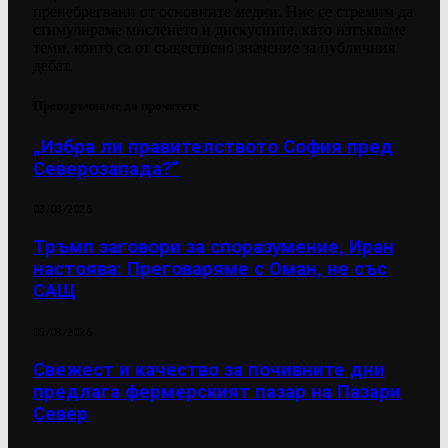
пренебрегвани от основните медии. Ние се стремим да
стимулираме мисленето и дискусиите, като изтъкваме
теми, които са от съществено значение за публичния
дебат.
Препоръчваме да прочетете
„Избра ли правителството София пред
Северозапада?“
03/08/2026
Тръмп заговори за споразумение, Иран
настоява: Преговаряме с Оман, не със
САЩ
05/08/2026
Свежест и качество за почивните дни
предлага фермерският пазар на Пазари
Север