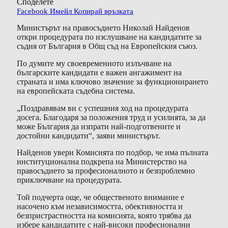
Споделете
Facebook
Имейл
Копирай връзката
Министърът на правосъдието Николай Найденов
откри процедурата по изслушване на кандидатите за
съдия от България в Общ съд на Европейския съюз.
По думите му своевременното излъчване на
българските кандидати е важен ангажимент на
страната и има ключово значение за функционирането
на европейската съдебна система.
„Поздравявам ви с успешния ход на процедурата
досега. Благодаря за положения труд и усилията, за да
може България да изпрати най-подготвените и
достойни кандидати“, заяви министърът.
Найденов увери Комисията по подбор, че има пълната
институционална подкрепа на Министерство на
правосъдието за професионалното и безпроблемно
приключване на процедурата.
Той подчерта още, че общественото внимание е
насочено към независимостта, обективността и
безпристрастността на комисията, която трябва да
избере кандидатите с най-високи професионални