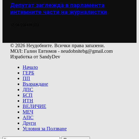
Депутат заглежда в парламента
интимните части на журналистки
12/04/2024
39 523
© 2026 Неудобните. Всички права запазени.
МОЛ: Галин Евтимов - neudobnitebg@gmail.com
Изработка от SandyDev
Начало
ГЕРБ
ПП
Възраждане
ДПС
БСП
ИТН
ВЕЛИЧИЕ
МЕЧ
АПС
Други
Условия за Ползване