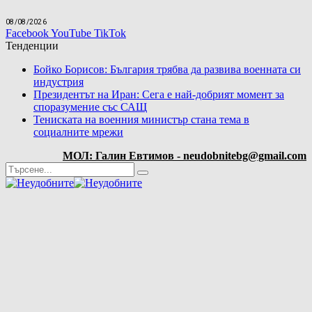
08/08/2026
Facebook
YouTube
TikTok
Тенденции
Бойко Борисов: България трябва да развива военната си
индустрия
Президентът на Иран: Сега е най-добрият момент за
споразумение със САЩ
Тениската на военния министър стана тема в
социалните мрежи
МОЛ: Галин Евтимов - neudobnitebg@gmail.com