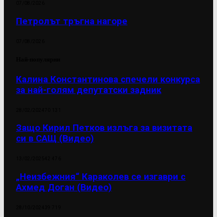
07/08/2026
Петролът тръгна нагоре
07/08/2026
Най-популярни
Калина Константинова спечели конкурса
за най-голям депутатски задник
28/02/2024
70 131
Защо Кирил Петков излъга за визитата
си в САЩ (Видео)
13/02/2025
42 476
„Неизбежния“ Караколев се изгаври с
Ахмед Доган (Видео)
28/10/2024
39 719