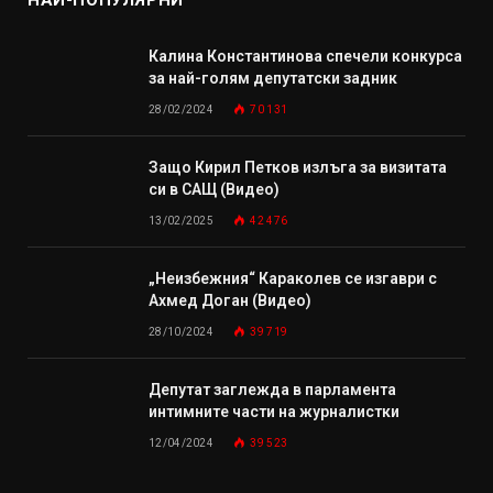
НАЙ-ПОПУЛЯРНИ
Калина Константинова спечели конкурса
за най-голям депутатски задник
28/02/2024
70 131
Защо Кирил Петков излъга за визитата
си в САЩ (Видео)
13/02/2025
42 476
„Неизбежния“ Караколев се изгаври с
Ахмед Доган (Видео)
28/10/2024
39 719
Депутат заглежда в парламента
интимните части на журналистки
12/04/2024
39 523