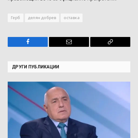
Герб
делян добрев
оставка
Facebook
Имейл
Копирай
връзката
ДРУГИ ПУБЛИКАЦИИ