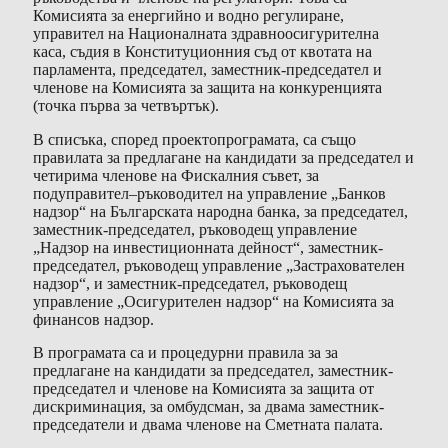
Комисията за енергийно и водно регулиране,
управител на Националната здравноосигурителна
каса, съдия в Конституционния съд от квотата на
парламента, председател, заместник-председател и
членове на Комисията за защита на конкуренцията
(точка първа за четвъртък).
В списъка, според проектопрограмата, са също
правилата за предлагане на кандидати за председател и
четирима членове на Фискалния съвет, за
подуправител–ръководител на управление „Банков
надзор“ на Българската народна банка, за председател,
заместник-председател, ръководещ управление
„Надзор на инвестиционната дейност“, заместник-
председател, ръководещ управление „Застрахователен
надзор“, и заместник-председател, ръководещ
управление „Осигурителен надзор“ на Комисията за
финансов надзор.
В програмата са и процедурни правила за за
предлагане на кандидати за председател, заместник-
председател и членове на Комисията за защита от
дискриминация, за омбудсман, за двама заместник-
председатели и двама членове на Сметната палата.