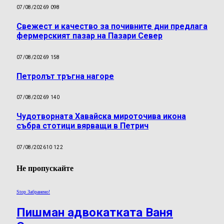
07/08/2026
9 098
Свежест и качество за почивните дни предлага
фермерският пазар на Пазари Север
07/08/2026
9 158
Петролът тръгна нагоре
07/08/2026
9 140
Чудотворната Хавайска мироточива икона
събра стотици вярващи в Петрич
07/08/2026
10 122
Не пропускайте
Stop Забранено!
Пишман адвокатката Ваня