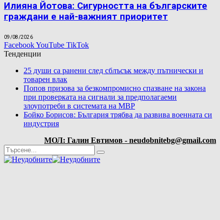
Илияна Йотова: Сигурността на българските
граждани е най-важният приоритет
09/08/2026
Facebook
YouTube
TikTok
Тенденции
25 души са ранени след сблъсък между пътнически и
товарен влак
Попов призова за безкомпромисно спазване на закона
при проверката на сигнали за предполагаеми
злоупотреби в системата на МВР
Бойко Борисов: България трябва да развива военната си
индустрия
МОЛ: Галин Евтимов - neudobnitebg@gmail.com