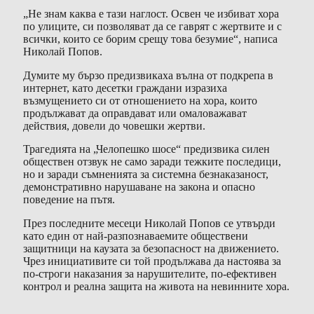
„Не знам каква е тази наглост. Освен че избиват хора
по улиците, си позволяват да се гаврят с жертвите и с
всички, които се борим срещу това безумие“, написа
Николай Попов.
Думите му бързо предизвикаха вълна от подкрепа в
интернет, като десетки граждани изразиха
възмущението си от отношението на хора, които
продължават да оправдават или омаловажават
действия, довели до човешки жертви.
Трагедията на „Челопешко шосе“ предизвика силен
обществен отзвук не само заради тежките последици,
но и заради съмненията за системна безнаказаност,
демонстративно нарушаване на закона и опасно
поведение на пътя.
През последните месеци Николай Попов се утвърди
като един от най-разпознаваемите обществени
защитници на каузата за безопасност на движението.
Чрез инициативите си той продължава да настоява за
по-строги наказания за нарушителите, по-ефективен
контрол и реална защита на живота на невинните хора.