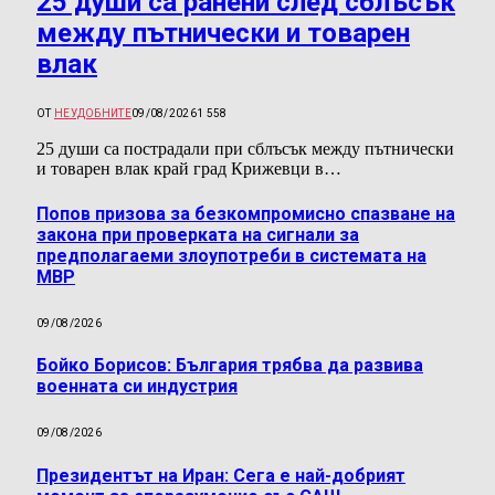
25 души са ранени след сблъсък
между пътнически и товарен
влак
ОТ
НЕУДОБНИТЕ
09/08/2026
1 558
25 души са пострадали при сблъсък между пътнически
и товарен влак край град Крижевци в…
Попов призова за безкомпромисно спазване на
закона при проверката на сигнали за
предполагаеми злоупотреби в системата на
МВР
09/08/2026
Бойко Борисов: България трябва да развива
военната си индустрия
09/08/2026
Президентът на Иран: Сега е най-добрият