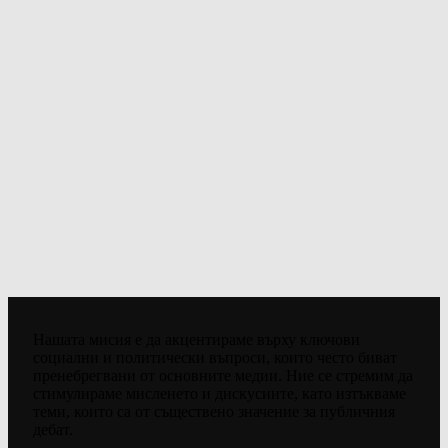
Нашата мисия е да акцентираме върху ключови
социални и политически въпроси, които често биват
пренебрегвани от основните медии. Ние се стремим да
стимулираме мисленето и дискусиите, като изтъкваме
теми, които са от съществено значение за публичния
дебат.