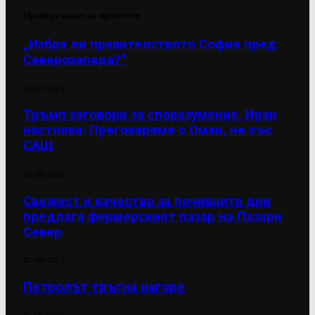
Препоръчваме да прочетете
„Избра ли правителството София пред
Северозапада?“
03/08/2026
Тръмп заговори за споразумение, Иран
настоява: Преговаряме с Оман, не със
САЩ
05/08/2026
Свежест и качество за почивните дни
предлага фермерският пазар на Пазари
Север
07/08/2026
Петролът тръгна нагоре