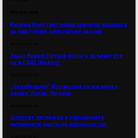
07/08/2026
Най-популярни
Калина Константинова спечели конкурса
за най-голям депутатски задник
28/02/2024
70 131
Защо Кирил Петков излъга за визитата
си в САЩ (Видео)
13/02/2025
42 476
„Неизбежния“ Караколев се изгаври с
Ахмед Доган (Видео)
28/10/2024
39 719
Депутат заглежда в парламента
интимните части на журналистки
12/04/2024
39 523