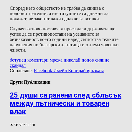
Според него обществото не трябва да свиква с
подобни трагедии, а институциите са длъжни да
покажат, че законът важи еднакво за всички.
Случаят отново поставя въпроса дали държавата ще
успее да се противопостави на усещането за
безнаказаност, което години наред съпътства тежките
нарушения по българските пътища и отнема човешки
животи.
ботунец
коментари
мрежа
николай попов
сияние
скандал
Споделяне.
Facebook
Имейл
Копирай връзката
Други Публикации
25 души са ранени след сблъсък
между пътнически и товарен
влак
09/08/2026
1 558