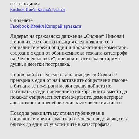
ПРЕГЛЕЖДАНИЯ
Facebook
Имейл
Копирай връзката
Споделете
Facebook
Имейл
Копирай връзката
Лидерът на гражданско движение „Сияние“ Николай
Попов излезе с остра позиция след появили се в
социалните мрежи обидни и провокативни коментари,
свързани с един от обвиняемите за тежката катастрофа
на „Челопешко шосе“, при която загинаха четирима
души, а десетки пострадаха.
Попов, който след смъртта на дъщеря си Сияна се
превърна в един от най-активните обществени гласове
в битката за по-строги мерки срещу войната по
пътищата, осъди поведението на хора, които вместо да
покажат съпричастност към жертвите, демонстрират
арогантност и пренебрежение към човешкия живот.
Повод за реакцията му станал публикуван в
социалните мрежи коментар от човек, представящ се за
близък до един от участниците в катастрофата.