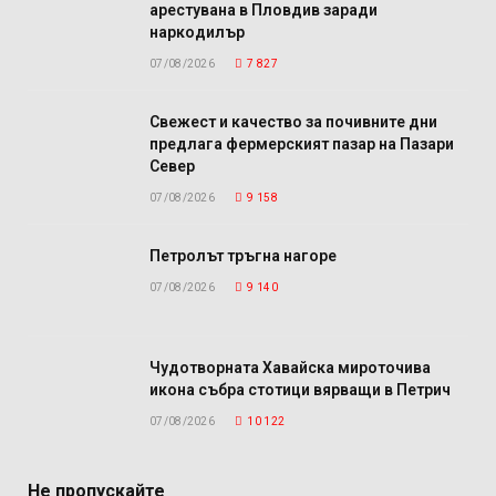
арестувана в Пловдив заради
наркодилър
07/08/2026
7 827
Свежест и качество за почивните дни
предлага фермерският пазар на Пазари
Север
07/08/2026
9 158
Петролът тръгна нагоре
07/08/2026
9 140
Чудотворната Хавайска мироточива
икона събра стотици вярващи в Петрич
07/08/2026
10 122
Не пропускайте