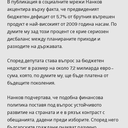
В публикация в социалните мрежи Нанков
акцентира върху факта, че предвиденият
бюджетен дефицит от 5,7% от брутния вътрешен
продукт е най-високият от 2009 година насам. По
думите му зад този процент се крие сериозен
дисбаланс между планираните приходи и
разходите на държавата.
Според депутата става въпрос за бюджетен
недостиг в размер на около 7,2 милиарда евро –
сума, която, по думите му, ще бъде платена от
бъдещите поколения.
Нанков подчертава, че подобна финансова
политика поставя под въпрос устойчивото
развитие на страната и е в рязък контраст с
обещанията, дадени преди изборите. Според него
българските граждани очакват разумно