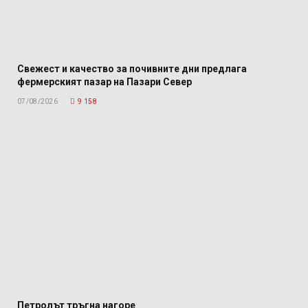
Свежест и качество за почивните дни предлага
фермерският пазар на Пазари Север
07/08/2026
9 158
Петролът тръгна нагоре