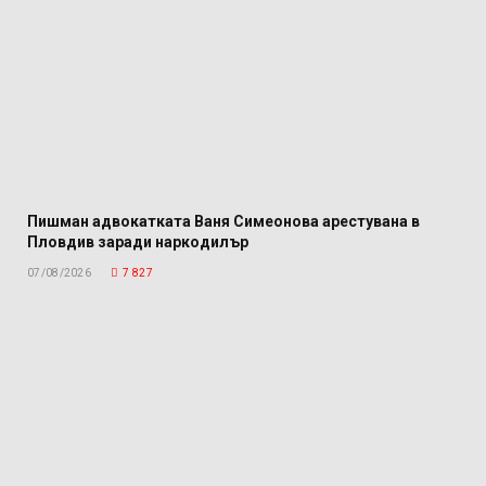
Пишман адвокатката Ваня Симеонова арестувана в
Пловдив заради наркодилър
07/08/2026
7 827