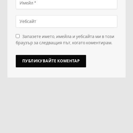
Запазете името, имейла и уебсайта ми в този
браузър за следващия път, когато коментирам.