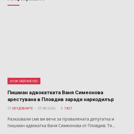
STOP ЗАБРАНЕНО!
Пишман адвокатката Ваня Симеонова
арестувана в Пловдив заради наркодилър
ОТ
НЕУДОБНИТЕ
07/08/2026
7 827
Разказвали сме ви вече за провалената депутатка и
пишман адвокатка Ваня Симеонова от Пловдив. Тя…