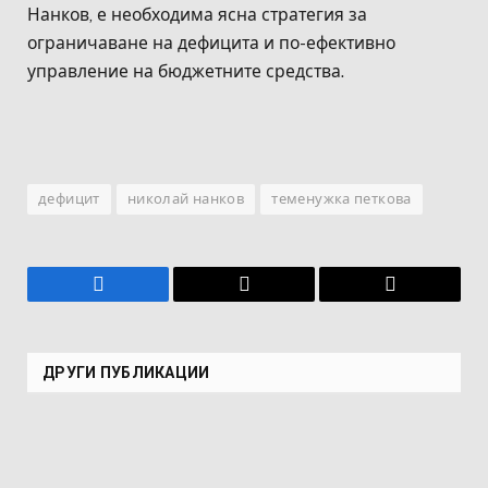
Нанков, е необходима ясна стратегия за
ограничаване на дефицита и по-ефективно
управление на бюджетните средства.
дефицит
николай нанков
теменужка петкова
Facebook
Имейл
Копирай
връзката
ДРУГИ ПУБЛИКАЦИИ