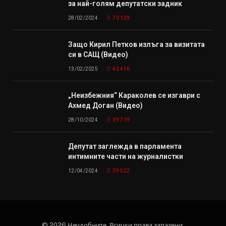
за най-голям депутатски задник
28/02/2024
70 129
Защо Кирил Петков излъга за визитата
си в САЩ (Видео)
13/02/2025
42 476
„Неизбежния“ Караколев се изгаври с
Ахмед Доган (Видео)
28/10/2024
39 719
Депутат заглежда в парламента
интимните части на журналистки
12/04/2024
39 522
© 2026 Неудобните. Всички права запазени.