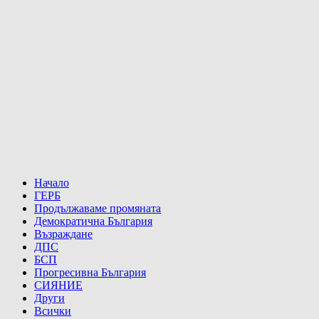
Начало
ГЕРБ
Продължаваме промяната
Демократична България
Възраждане
ДПС
БСП
Прогресивна България
СИЯНИЕ
Други
Всички