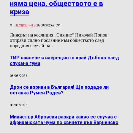
няма цена, обществото е в
криза
ОТ
НЕУДОБНИТЕ
08/08/2026
9 091
Лидерът на коалиция „Сияние“ Николай Попов
отправи силно послание към обществото след
поредния случай на…
ТИР навлезе в насрещното край Дъбово след
спукана гума
08/08/2026
Дрон се взриви в България! Ще подаде ли
оставка Румен Радев?
08/08/2026
Министър Абровски разкри какво се случва с
африканската чума по свинете във Варненско