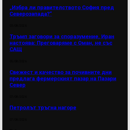
„Избра ли правителството София пред
Северозапада?“
03/08/2026
Тръмп заговори за споразумение, Иран
настоява: Преговаряме с Оман, не със
САЩ
05/08/2026
Свежест и качество за почивните дни
предлага фермерският пазар на Пазари
Север
07/08/2026
Петролът тръгна нагоре
07/08/2026