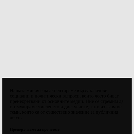
Нашата мисия е да акцентираме върху ключови
социални и политически въпроси, които често биват
пренебрегвани от основните медии. Ние се стремим да
стимулираме мисленето и дискусиите, като изтъкваме
теми, които са от съществено значение за публичния
дебат.
Препоръчваме да прочетете