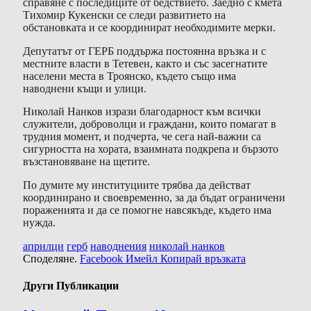
справяне с последиците от бедствието. Заедно с кмета
Тихомир Кукенски се следи развитието на
обстановката и се координират необходимите мерки.
Депутатът от ГЕРБ поддържа постоянна връзка и с
местните власти в Тетевен, както и със засегнатите
населени места в Троянско, където също има
наводнени къщи и улици.
Николай Нанков изрази благодарност към всички
служители, доброволци и граждани, които помагат в
трудния момент, и подчерта, че сега най-важни са
сигурността на хората, взаимната подкрепа и бързото
възстановяване на щетите.
По думите му институциите трябва да действат
координирано и своевременно, за да бъдат ограничени
пораженията и да се помогне навсякъде, където има
нужда.
априлци
герб
наводнения
николай нанков
Споделяне.
Facebook
Имейл
Копирай връзката
Други Публикации