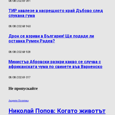
08/08/2026
9 091
ТИР навлезе в насрещното край Дъбово след
спукана гума
08/08/2026
8 960
Дрон се взриви в България! Ще подаде ли
оставка Румен Радев?
08/08/2026
8 928
Министър Абровски разкри какво се случва с
африканската чума по свинете във Варненско
08/08/2026
9 017
Не пропускайте
Акценти Политика
Николай Попов: Когато животът