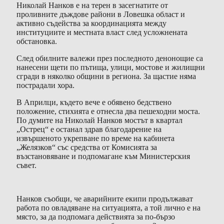
Николай Нанков е на терен в засегнатите от
проливните дъждове райони в Ловешка област и
активно съдейства за координацията между
институциите и местната власт след усложнената
обстановка.
След обилните валежи през последното денонощие са
нанесени щети по пътища, улици, мостове и жилищни
сгради в няколко общини в региона. За щастие няма
пострадали хора.
В Априлци, където вече е обявено бедствено
положение, стихията е отнесла два пешеходни моста.
По думите на Николай Нанков мостът в квартал
„Острец“ е останал здрав благодарение на
извършеното укрепване по време на кабинета
„Желязков“ със средства от Комисията за
възстановяване и подпомагане към Министерския
съвет.
Нанков съобщи, че аварийните екипи продължават
работа по овладяване на ситуацията, а той лично е на
място, за да подпомага действията за по-бързо