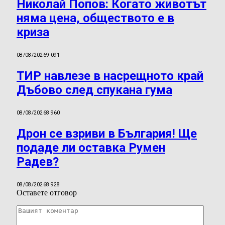
Николай Попов: Когато животът
няма цена, обществото е в
криза
08/08/2026
9 091
ТИР навлезе в насрещното край
Дъбово след спукана гума
08/08/2026
8 960
Дрон се взриви в България! Ще
подаде ли оставка Румен
Радев?
08/08/2026
8 928
Оставете отговор