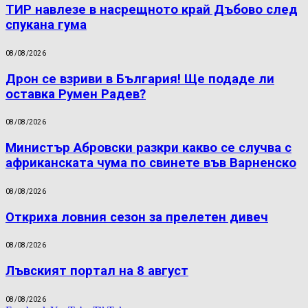
ТИР навлезе в насрещното край Дъбово след
спукана гума
08/08/2026
Дрон се взриви в България! Ще подаде ли
оставка Румен Радев?
08/08/2026
Министър Абровски разкри какво се случва с
африканската чума по свинете във Варненско
08/08/2026
Откриха ловния сезон за прелетен дивеч
08/08/2026
Лъвският портал на 8 август
08/08/2026