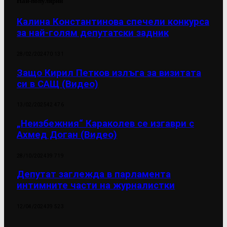
Най-популярни
Калина Константинова спечели конкурса
за най-голям депутатски задник
28/02/2024
70 131
Защо Кирил Петков излъга за визитата
си в САЩ (Видео)
13/02/2025
42 476
„Неизбежния“ Караколев се изгаври с
Ахмед Доган (Видео)
28/10/2024
39 719
Депутат заглежда в парламента
интимните части на журналистки
12/04/2024
39 523