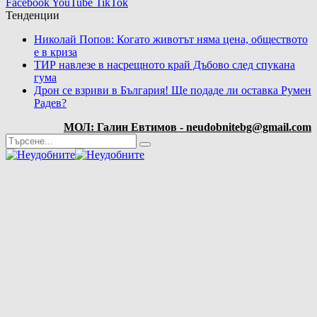
Facebook
YouTube
TikTok
Тенденции
Николай Попов: Когато животът няма цена, обществото
е в криза
ТИР навлезе в насрещното край Дъбово след спукана
гума
Дрон се взриви в България! Ще подаде ли оставка Румен
Радев?
МОЛ: Галин Евтимов - neudobnitebg@gmail.com