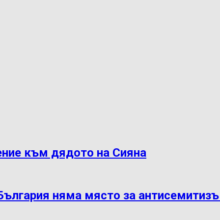
ение към дядото на Сияна
 България няма място за антисемитиз