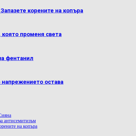
: Запазете корените на копъра
, която променя света
за фентанил
о напрежението остава
Сияна
 за антисемитизъм
корените на копъра