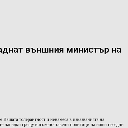
паднат външния министър на
ам Вашата толерантност и ненамеса в изказванията на
ахте нападки срещу високопоставени политици на наши съседни