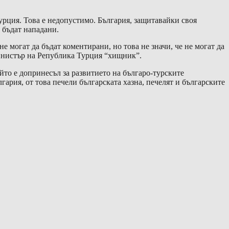
рция. Това е недопустимо. България, защитавайки своя
а бъдат нападани.
 могат да бъдат коментирани, но това не значи, че не могат да
министър на Република Турция “хищник”.
йто е допринесъл за развитието на българо-турските
гария, от това печели българската хазна, печелят и българските