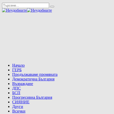
Начало
ГЕРБ
Продължаваме промяната
Демократична България
Възраждане
ДПС
БСП
Прогресивна България
СИЯНИЕ
Други
Всички