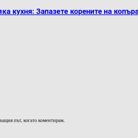
яка кухня: Запазете корените на копър
дващия път, когато коментирам.