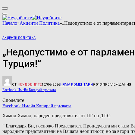
Начало
»
Акценти Политика
»
„Недопустимо е от парламентарнат
АКЦЕНТИ ПОЛИТИКА
„Недопустимо е от парламен
Турция!“
ОТ
НЕУДОБНИТЕ
12/06/2026
НЯМА КОМЕНТАРИ
9 043
ПРЕГЛЕЖДАНИЯ
Facebook
Имейл
Копирай връзката
Споделете
Facebook
Имейл
Копирай връзката
Хамид Хамид, народен представител от ПГ на ДПС:
“ Благодаря Ви, госпожо Председател. Процедурата ми е към Ва
народните представители на Вашата неопитност, но за втори п