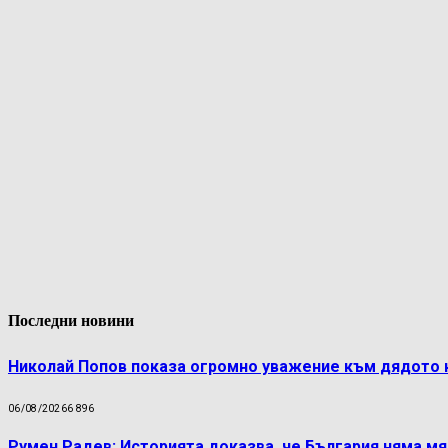
Последни новини
Николай Попов показа огромно уважение към дядото 
06/08/2026
6 896
Румен Радев: Историята доказва, че България няма м