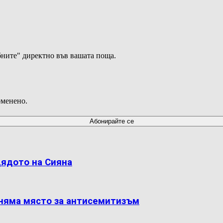
ните" директно във вашата поща.
оменено.
дядото на Сияна
 няма място за антисемитизъм