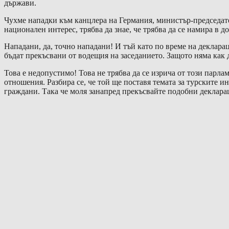
държави.
Чухме нападки към канцлера на Германия, министър-председат
национален интерес, трябва да знае, че трябва да се намира в 
Нападани, да, точно нападани! И тъй като по време на декларац
бъдат прекъсвани от водещия на заседанието. Защото няма как
Това е недопустимо! Това не трябва да се изрича от този парл
отношения. Разбира се, че той ще поставя темата за турските и
граждани. Така че моля занапред прекъсвайте подобни деклара