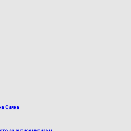
на Сияна
ясто за антисемитизъм