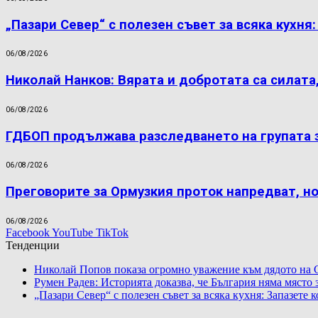
„Пазари Север“ с полезен съвет за всяка кухня
06/08/2026
Николай Нанков: Вярата и добротата са силата
06/08/2026
ГДБОП продължава разследването на групата 
06/08/2026
Преговорите за Ормузкия проток напредват, н
06/08/2026
Facebook
YouTube
TikTok
Тенденции
Николай Попов показа огромно уважение към дядото на 
Румен Радев: Историята доказва, че България няма място
„Пазари Север“ с полезен съвет за всяка кухня: Запазете 