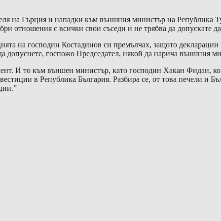
еля на Гърция и нападки към външния министър на Република Ту
добри отношения с всички свои съседи и не трябва да допускате д
ията на господин Костадинов си премълчах, защото декларации не
 да допуснете, госпожо Председател, някой да нарича външния 
амент. И то към външен министър, като господин Хакан Фидан, ко
нвестиции в Република България. Разбира се, от това печели и Бъл
ции.”