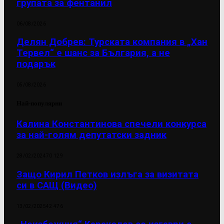
групата за фентанил
06/08/2026
Делян Добрев: Турската компания в „Хан
Тервел“ е шанс за България, а не
подарък
05/08/2026
Най-популярни
Калина Константинова спечели конкурса
за най-голям депутатски задник
28/02/2024
70 129
Защо Кирил Петков излъга за визитата
си в САЩ (Видео)
13/02/2025
42 476