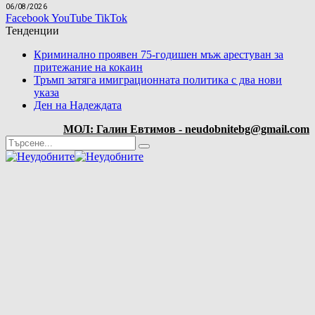
06/08/2026
Facebook
YouTube
TikTok
Тенденции
Криминално проявен 75-годишен мъж арестуван за
притежание на кокаин
Тръмп затяга имиграционната политика с два нови
указа
Ден на Надеждата
МОЛ: Галин Евтимов - neudobnitebg@gmail.com