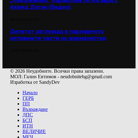
„Неизбежния“ Караколев се изгаври с
Ахмед Доган (Видео)
28/10/2024
39 719
Депутат заглежда в парламента
интимните части на журналистки
12/04/2024
39 522
© 2026 Неудобните. Всички права запазени.
МОЛ: Галин Евтимов - neudobnitebg@gmail.com
Изработка от SandyDev
Начало
ГЕРБ
ПП
Възраждане
ДПС
БСП
ИТН
ВЕЛИЧИЕ
МЕЧ