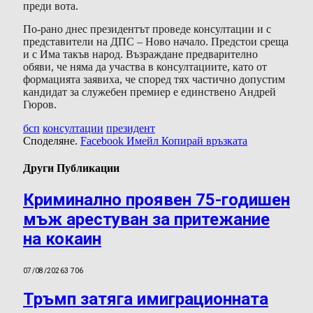
преди вота.
По-рано днес президентът проведе консултации и с
представители на ДПС – Ново начало. Предстои среща
и с Има такъв народ. Възраждане предварително
обяви, че няма да участва в консултациите, като от
формацията заявиха, че според тях частично допустим
кандидат за служебен премиер е единствено Андрей
Гюров.
бсп
консултации
президент
Споделяне.
Facebook
Имейл
Копирай връзката
Други Публикации
Криминално проявен 75-годишен
мъж арестуван за притежание
на кокаин
07/08/2026
3 706
Тръмп затяга имиграционната