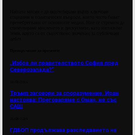
Нашата мисия е да акцентираме върху ключови
социални и политически въпроси, които често биват
пренебрегвани от основните медии. Ние се стремим да
стимулираме мисленето и дискусиите, като изтъкваме
теми, които са от съществено значение за публичния
дебат.
Препоръчваме да прочетете
„Избра ли правителството София пред
Северозапада?“
03/08/2026
Тръмп заговори за споразумение, Иран
настоява: Преговаряме с Оман, не със
САЩ
05/08/2026
ГДБОП продължава разследването на