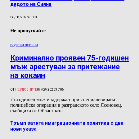
дядото на Сияна
06/08/2026
9 003
Не пропускайте
ВОДЕЩИ НОВИНИ
Криминално проявен 75-годишен
мъж арестуван за притежание
на кокаин
ОТ
НЕУДОБНИТЕ
07/08/2026
3 706
75-годишен мъж е задържан при специализирана
полицейска операция в разградското село Ясеновец,
съобщиха от Областната…
Тръмп затяга имиграционната политика с два
нови указа