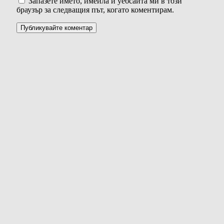
Запазете името, имейла и уебсайта ми в този
браузър за следващия път, когато коментирам.