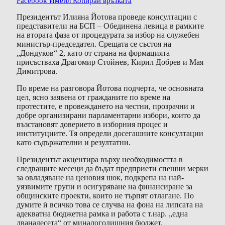
Facebook
Имейл
Копирай връзката
Президентът Илияна Йотова проведе консултации с
представители на БСП – Обединена левица в рамките
на втората фаза от процедурата за избор на служебен
министър-председател. Срещата се състоя на
„Дондуков“ 2, като от страна на формацията
присъстваха Драгомир Стойнев, Кирил Добрев и Мая
Димитрова.
По време на разговора Йотова подчерта, че основната
цел, ясно заявена от гражданите по време на
протестите, е провеждането на честни, прозрачни и
добре организирани парламентарни избори, които да
възстановят доверието в изборния процес и
институциите. Тя определи досегашните консултации
като съдържателни и резултатни.
Президентът акцентира върху необходимостта в
следващите месеци да бъдат предприети спешни мерки
за овладяване на ценовия шок, подкрепа на най-
уязвимите групи и осигуряване на финансиране за
общинските проекти, които не търпят отлагане. По
думите ѝ всичко това се случва на фона на липсата на
адекватна бюджетна рамка и работа с т.нар. „една
дванадесета“ от миналогодишния бюджет.