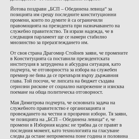
Йотова поздрави „БСП – Обединена левица“ за
позицията им срещу последните конституционни
промени, които по думите ѝ са ограничили
правомощията на президента при назначаването на
служебно правителство. Тя изрази надежда, че в
следващия парламент ще се намери стабилно
мнозинство за преразглеждането им.
От своя страна Драгомир Стойнев заяви, че промените
в Конституцията са поставили президентската
институция в затруднена и абсурдна ситуация, като
подчерта, че отговорността за избора на служебен
премиер не бива да се прехвърля върху държавния
глава. Той посочи, че липсата на бюджет създава
сериозни рискове от социално напрежение и изисква
поемане на обща политическа отговорност.
Мая Димитрова подчерта, че основната задача на
служебното правителство е организацията и
провеждането на честни и прозрачни избори. Тя заяви,
че позицията на „БСП – Обединена левица“ е, че
промени в Изборния кодекс не трябва да се правят в
последния момент, като технологията на гласуване
следва да остане непроменена поне година и половина