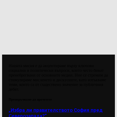
Нашата мисия е да акцентираме върху ключови
социални и политически въпроси, които често биват
пренебрегвани от основните медии. Ние се стремим да
стимулираме мисленето и дискусиите, като изтъкваме
теми, които са от съществено значение за публичния
дебат.
Препоръчваме да прочетете
„Избра ли правителството София пред
Северозапада?“