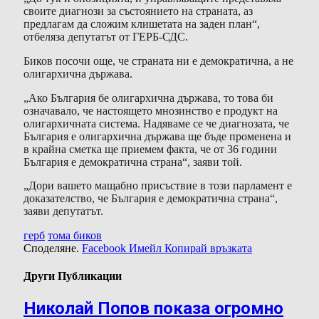
своите диагнози за състоянието на страната, аз
предлагам да сложим клишетата на заден план“,
отбеляза депутатът от ГЕРБ-СДС.
Биков посочи още, че страната ни е демократична, а не
олигархична държава.
„Ако България бе олигархична държава, то това би
означавало, че настоящето мнозинство е продукт на
олигархичната система. Надяваме се че диагнозата, че
България е олигархична държава ще бъде променена и
в крайна сметка ще приемем факта, че от 36 години
България е демократична страна“, заяви той.
„Дори вашето мащабно присъствие в този парламент е
доказателство, че България е демократична страна“,
заяви депутатът.
герб
тома биков
Споделяне.
Facebook
Имейл
Копирай връзката
Други Публикации
Николай Попов показа огромно