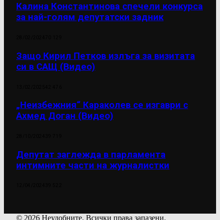
Калина Константинова спечели конкурса
за най-голям депутатски задник
28/02/2024
70 129
Защо Кирил Петков излъга за визитата
си в САЩ (Видео)
13/02/2025
42 476
„Неизбежния“ Караколев се изгаври с
Ахмед Доган (Видео)
28/10/2024
39 719
Депутат заглежда в парламента
интимните части на журналистки
12/04/2024
39 522
© 2026 Неудобните. Всички права запазени.