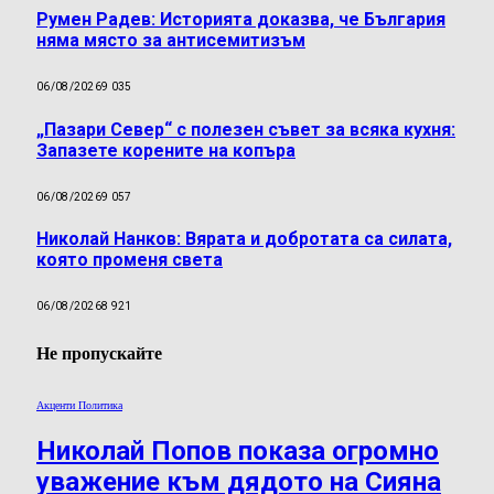
Румен Радев: Историята доказва, че България
няма място за антисемитизъм
06/08/2026
9 035
„Пазари Север“ с полезен съвет за всяка кухня:
Запазете корените на копъра
06/08/2026
9 057
Николай Нанков: Вярата и добротата са силата,
която променя света
06/08/2026
8 921
Не пропускайте
Акценти Политика
Николай Попов показа огромно
уважение към дядото на Сияна