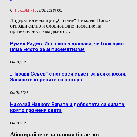
ОТ
НЕУДОБНИТЕ
06/08/2026
9 003
Лидерът на коалиция „Сияние“ Николай Попов
отправи силно и емоционално послание на
признателност към дядото…
Румен Радев: Историята доказва, че България
няма място за антисемитизъм
06/08/2026
„Пазари Север“ с полезен съвет за всяка кухня:
Запазете корените на копъра
06/08/2026
Николай Нанков: Вярата и добротата са силата,
която променя света
06/08/2026
Абонирайте се за нашия бюлетин