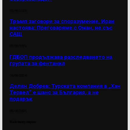
03/08/2026
Тръмп заговори за споразумение, Иран
настоява: Преговаряме с Оман, не със
САЩ
05/08/2026
ГДБОП продължава разследването на
групата за фентанил
06/08/2026
Делян Добрев: Турската компания в „Хан
Тервел“ е шанс за България, а не
подарък
05/08/2026
Най-популярни