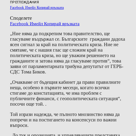
ПРЕГЛЕЖДАНИЯ
Facebook
Имейл
Копирай връзката
Споделете
Facebook
Имейл
Копирай връзката
„Ние няма да подкрепим това правителство, ще
гласуваме въздържал се. Българските граждани дадоха
ясен сигнал за край на политическата криза. Ние не
смятаме, че с нашия глас ще сложим край на
политическата криза, но ще уважим решението на
гражданите и затова няма да гласуваме против“, това
заяви от парламентарната трибуна депутатът от ГЕРБ-
СДС Тома Биков.
„Очакваме от бъдещия кабинет да прави правилните
неща, особено в първите месеци, когато всички
стигаме до констатацията, че има проблем с
публичните финанси, с геополитическата ситуация“,
посочи още той. .
Той изрази надежда, че пълното мнозинство няма да
попречи и на постигането на консенсуси по важни
въпроси.
„До тук и опозицията, и управляващите представяха