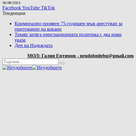
06/08/2026
Facebook
YouTube
TikTok
Тенденции
Криминално проявен 75-годишен мъж арестуван за
притежание на кокаин
Тръмп затяга имиграционната политика с два нови
указа
Ден на Надеждата
МОЛ: Галин Евтимов - neudobnitebg@gmail.com