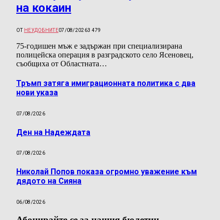
на кокаин
ОТ
НЕУДОБНИТЕ
07/08/2026
3 479
75-годишен мъж е задържан при специализирана
полицейска операция в разградското село Ясеновец,
съобщиха от Областната…
Тръмп затяга имиграционната политика с два
нови указа
07/08/2026
Ден на Надеждата
07/08/2026
Николай Попов показа огромно уважение към
дядото на Сияна
06/08/2026
Абонирайте се за нашия бюлетин