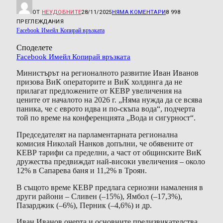
ОТ
НЕУДОБНИТЕ
28/11/2025
НЯМА КОМЕНТАРИ
8 998
ПРЕГЛЕЖДАНИЯ
Facebook
Имейл
Копирай връзката
Споделете
Facebook
Имейл
Копирай връзката
Министърът на регионалното развитие Иван Иванов
призова ВиК операторите и ВиК холдинга да не
прилагат предложените от КЕВР увеличения на
цените от началото на 2026 г. „Няма нужда да се всява
паника, че с еврото идва и по-скъпа вода“, подчерта
той по време на конференцията „Вода и сигурност“.
Председателят на парламентарната регионална
комисия Николай Нанков допълни, че обявените от
КЕВР тарифи са пределни, а част от общинските ВиК
дружества предвиждат най-високи увеличения – около
12% в Сапарева баня и 11,2% в Троян.
В същото време КЕВР предлага сериозни намаления в
други райони – Сливен (–15%), Ямбол (–17,3%),
Пазарджик (–6%), Перник (–4,6%) и др.
Иван Иванов очерта и основните предизвикателства