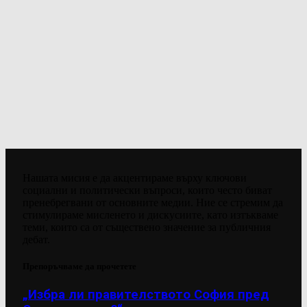
Нашата мисия е да акцентираме върху ключови
социални и политически въпроси, които често биват
пренебрегвани от основните медии. Ние се стремим да
стимулираме мисленето и дискусиите, като изтъкваме
теми, които са от съществено значение за публичния
дебат.
Препоръчваме да прочетете
„Избра ли правителството София пред