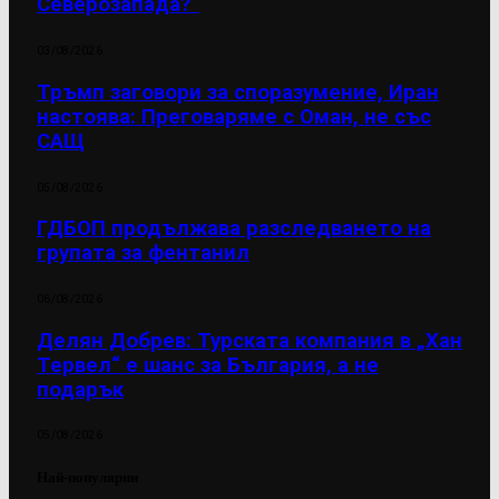
Северозапада?“
03/08/2026
Тръмп заговори за споразумение, Иран
настоява: Преговаряме с Оман, не със
САЩ
05/08/2026
ГДБОП продължава разследването на
групата за фентанил
06/08/2026
Делян Добрев: Турската компания в „Хан
Тервел“ е шанс за България, а не
подарък
05/08/2026
Най-популярни