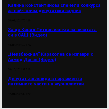
Калина Константинова спечели конкурса
за най-голям депутатски задник
28/02/2024
70 129
Защо Кирил Петков излъга за визитата
си в САЩ (Видео)
13/02/2025
42 476
„Неизбежния“ Караколев се изгаври с
Ахмед Доган (Видео)
28/10/2024
39 719
Депутат заглежда в парламента
интимните части на журналистки
12/04/2024
39 522