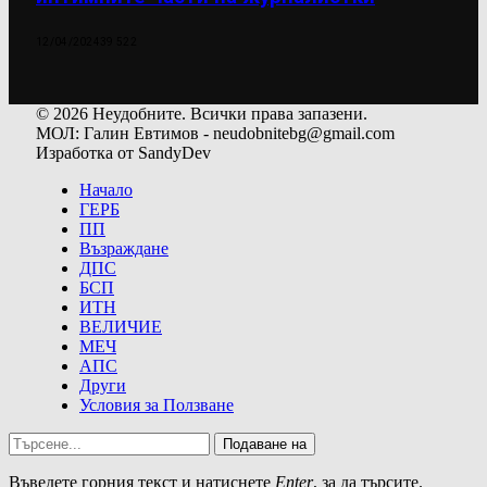
12/04/2024
39 522
© 2026 Неудобните. Всички права запазени.
МОЛ: Галин Евтимов - neudobnitebg@gmail.com
Изработка от SandyDev
Начало
ГЕРБ
ПП
Възраждане
ДПС
БСП
ИТН
ВЕЛИЧИЕ
МЕЧ
АПС
Други
Условия за Ползване
Подаване на
Въведете горния текст и натиснете
Enter
, за да търсите.