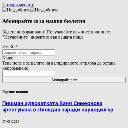
Затвори менюто
Абонирайте се за нашия бюлетин
Бъдете информирани! Получавайте важните новини от
"Неудобните" директно във вашата поща.
Имейл
*
Name
Това поле е за целите на валидирането и трябва да остане
непроменено.
Горещи новини
Пишман адвокатката Ваня Симеонова
арестувана в Пловдив заради наркодилър
07/08/2026