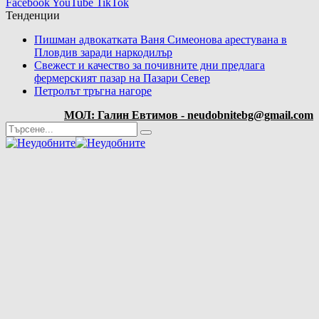
Facebook
YouTube
TikTok
Тенденции
Пишман адвокатката Ваня Симеонова арестувана в
Пловдив заради наркодилър
Свежест и качество за почивните дни предлага
фермерският пазар на Пазари Север
Петролът тръгна нагоре
МОЛ: Галин Евтимов - neudobnitebg@gmail.com