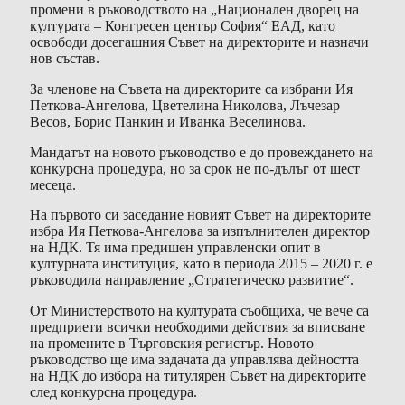
промени в ръководството на „Национален дворец на
културата – Конгресен център София“ ЕАД, като
освободи досегашния Съвет на директорите и назначи
нов състав.
За членове на Съвета на директорите са избрани Ия
Петкова-Ангелова, Цветелина Николова, Лъчезар
Весов, Борис Панкин и Иванка Веселинова.
Мандатът на новото ръководство е до провеждането на
конкурсна процедура, но за срок не по-дълъг от шест
месеца.
На първото си заседание новият Съвет на директорите
избра Ия Петкова-Ангелова за изпълнителен директор
на НДК. Тя има предишен управленски опит в
културната институция, като в периода 2015 – 2020 г. е
ръководила направление „Стратегическо развитие“.
От Министерството на културата съобщиха, че вече са
предприети всички необходими действия за вписване
на промените в Търговския регистър. Новото
ръководство ще има задачата да управлява дейността
на НДК до избора на титулярен Съвет на директорите
след конкурсна процедура.