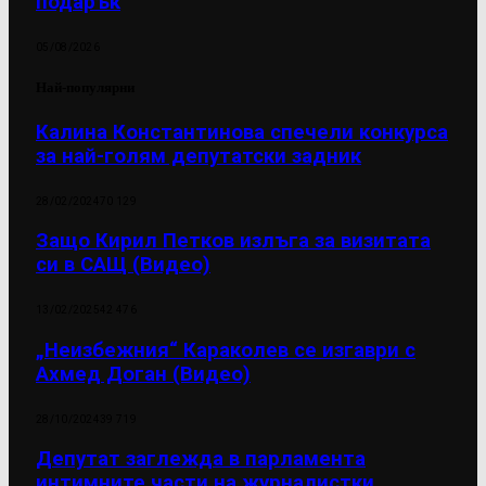
подарък
05/08/2026
Най-популярни
Калина Константинова спечели конкурса
за най-голям депутатски задник
28/02/2024
70 129
Защо Кирил Петков излъга за визитата
си в САЩ (Видео)
13/02/2025
42 476
„Неизбежния“ Караколев се изгаври с
Ахмед Доган (Видео)
28/10/2024
39 719
Депутат заглежда в парламента
интимните части на журналистки