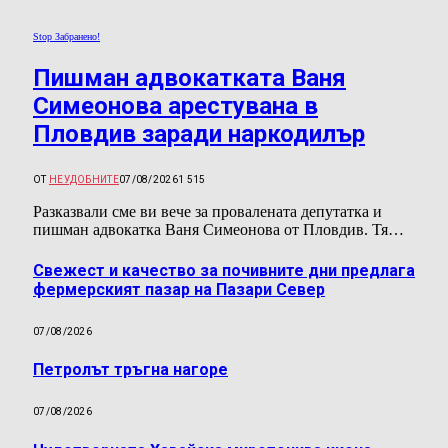
Stop Забранено!
Пишман адвокатката Ваня
Симеонова арестувана в
Пловдив заради наркодилър
ОТ
НЕУДОБНИТЕ
07/08/2026
1 515
Разказвали сме ви вече за провалената депутатка и
пишман адвокатка Ваня Симеонова от Пловдив. Тя…
Свежест и качество за почивните дни предлага
фермерският пазар на Пазари Север
07/08/2026
Петролът тръгна нагоре
07/08/2026