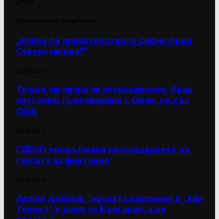
дебат.
Препоръчваме да прочетете
„Избра ли правителството София пред
Северозапада?“
03/08/2026
Тръмп заговори за споразумение, Иран
настоява: Преговаряме с Оман, не със
САЩ
05/08/2026
ГДБОП продължава разследването на
групата за фентанил
06/08/2026
Делян Добрев: Турската компания в „Хан
Тервел“ е шанс за България, а не