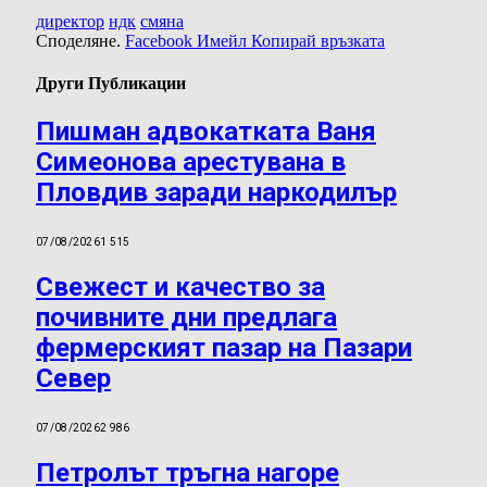
директор
ндк
смяна
Споделяне.
Facebook
Имейл
Копирай връзката
Други Публикации
Пишман адвокатката Ваня
Симеонова арестувана в
Пловдив заради наркодилър
07/08/2026
1 515
Свежест и качество за
почивните дни предлага
фермерският пазар на Пазари
Север
07/08/2026
2 986
Петролът тръгна нагоре