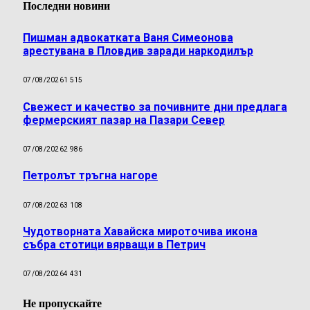
Последни новини
Пишман адвокатката Ваня Симеонова
арестувана в Пловдив заради наркодилър
07/08/2026
1 515
Свежест и качество за почивните дни предлага
фермерският пазар на Пазари Север
07/08/2026
2 986
Петролът тръгна нагоре
07/08/2026
3 108
Чудотворната Хавайска мироточива икона
събра стотици вярващи в Петрич
07/08/2026
4 431
Не пропускайте