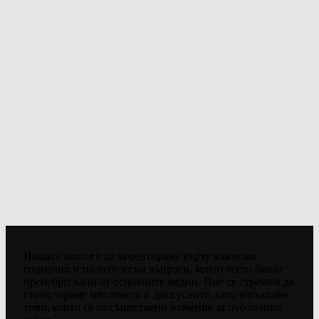
Нашата мисия е да акцентираме върху ключови
социални и политически въпроси, които често биват
пренебрегвани от основните медии. Ние се стремим да
стимулираме мисленето и дискусиите, като изтъкваме
теми, които са от съществено значение за публичния