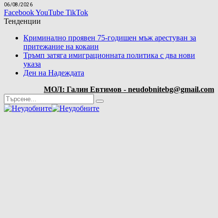
06/08/2026
Facebook
YouTube
TikTok
Тенденции
Криминално проявен 75-годишен мъж арестуван за
притежание на кокаин
Тръмп затяга имиграционната политика с два нови
указа
Ден на Надеждата
МОЛ: Галин Евтимов - neudobnitebg@gmail.com