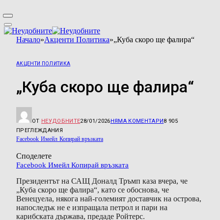
Начало
»
Акценти Политика
»
„Куба скоро ще фалира“
АКЦЕНТИ ПОЛИТИКА
„Куба скоро ще фалира“
ОТ
НЕУДОБНИТЕ
28/01/2026
НЯМА КОМЕНТАРИ
8 905
ПРЕГЛЕЖДАНИЯ
Facebook
Имейл
Копирай връзката
Споделете
Facebook
Имейл
Копирай връзката
Президентът на САЩ Доналд Тръмп каза вчера, че
„Куба скоро ще фалира“, като се обоснова, че
Венецуела, някога най-големият доставчик на острова,
напоследък не е изпращала петрол и пари на
карибската държава, предаде Ройтерс.