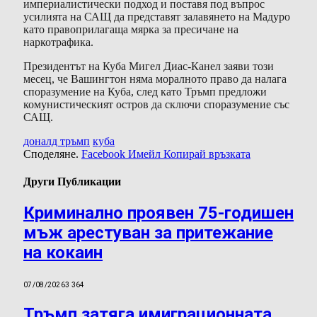
империалистически подход и поставя под въпрос
усилията на САЩ да представят залавянето на Мадуро
като правоприлагаща мярка за пресичане на
наркотрафика.
Президентът на Куба Мигел Диас-Канел заяви този
месец, че Вашингтон няма моралното право да налага
споразумение на Куба, след като Тръмп предложи
комунистическият остров да сключи споразумение със
САЩ.
доналд тръмп
куба
Споделяне.
Facebook
Имейл
Копирай връзката
Други Публикации
Криминално проявен 75-годишен
мъж арестуван за притежание
на кокаин
07/08/2026
3 364
Тръмп затяга имиграционната