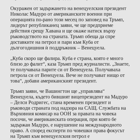
Окуражен от задържането на венецуелския президент
Николас Мадуро от американските военни при
операцията по-рано този месец по заповед на Тръмп,
лидерът републиканец заяви, че ще предприеме
действия срещу Хавана и ще окаже натиск върху
ръководството на страната. Тръмп обеща да спре
доставките на петрол и пари към Куба от
дългогодишния ѝ поддръжник – Венецуела.
„Куба скоро ще фалира. Куба е страна, която е много
близо до фалит“, каза Тръмп пред журналисти. „Знаете,
те получаваха парите си от Венецуела. Получаваха
петрола си от Венецуела. Вече не получават нищо от
това“, добави американският президент.
Тръмп заяви, че Вашингтон ще „управлява“
Венецуела, където бившият вицепрезидент на Мадуро
– Делси Родригес, стана временен президент и
ръководи страната под надзора на САЩ. Службата на
Върховния комисар на ООН за правата на човека
посочи, че американската операция, при която бе
задържан Мадуро, е нарушение на международното
право. А според експерти по човешки права фокусът
на Тръмп към венецуелския петрол е