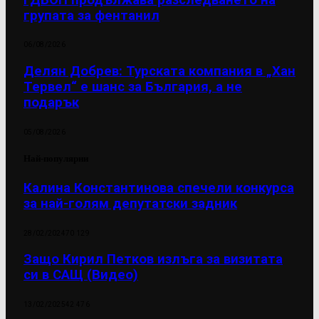
групата за фентанил
06/08/2026
Делян Добрев: Турската компания в „Хан
Тервел“ е шанс за България, а не
подарък
05/08/2026
Най-популярни
Калина Константинова спечели конкурса
за най-голям депутатски задник
28/02/2024
70 129
Защо Кирил Петков излъга за визитата
си в САЩ (Видео)
13/02/2025
42 476