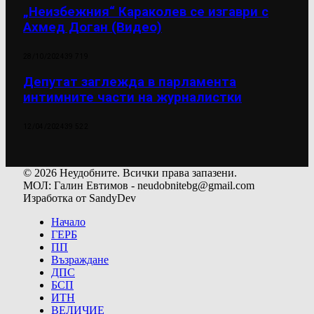
„Неизбежния“ Караколев се изгаври с
Ахмед Доган (Видео)
28/10/2024
39 719
Депутат заглежда в парламента
интимните части на журналистки
12/04/2024
39 522
© 2026 Неудобните. Всички права запазени.
МОЛ: Галин Евтимов - neudobnitebg@gmail.com
Изработка от SandyDev
Начало
ГЕРБ
ПП
Възраждане
ДПС
БСП
ИТН
ВЕЛИЧИЕ