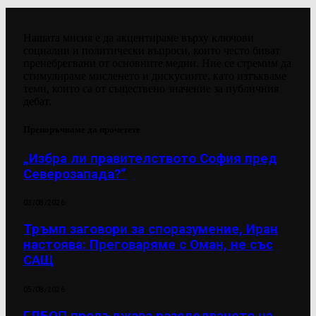
Нашата мисия е да акцентираме върху ключови
социални и политически въпроси, които често биват
пренебрегвани от основните медии. Ние се стремим да
стимулираме мисленето и дискусиите, като изтъкваме
теми, които са от съществено значение за публичния
дебат.
Препоръчваме да прочетете
„Избра ли правителството София пред
Северозапада?“
03/08/2026
Тръмп заговори за споразумение, Иран
настоява: Преговаряме с Оман, не със
САЩ
05/08/2026
ГДБОП продължава разследването на