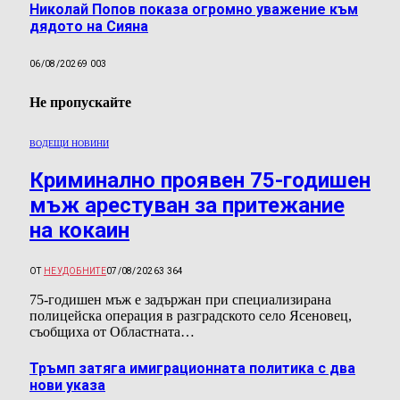
Николай Попов показа огромно уважение към
дядото на Сияна
06/08/2026
9 003
Не пропускайте
ВОДЕЩИ НОВИНИ
Криминално проявен 75-годишен
мъж арестуван за притежание
на кокаин
ОТ
НЕУДОБНИТЕ
07/08/2026
3 364
75-годишен мъж е задържан при специализирана
полицейска операция в разградското село Ясеновец,
съобщиха от Областната…
Тръмп затяга имиграционната политика с два
нови указа