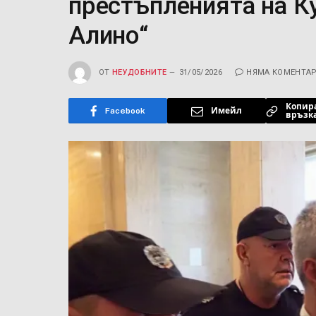
престъпленията на Ку
Алино“
ОТ
НЕУДОБНИТЕ
31/05/2026
НЯМА КОМЕНТА
Копир
Facebook
Имейл
връзк