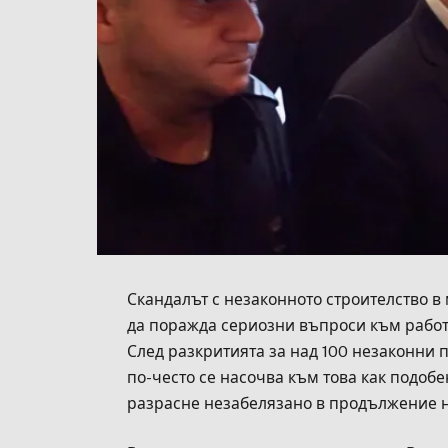
Скандалът с незаконното строителство в
да поражда сериозни въпроси към работа
След разкритията за над 100 незаконни 
по-често се насочва към това как подоб
разрасне незабелязано в продължение н