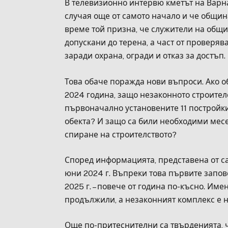
В телевизионно интервю кметът на Варна
случая още от самото начало и че общин
време той призна, че служители на общи
допускани до терена, а част от проверяв
заради охрана, огради и отказ за достъп.
Това обаче поражда нови въпроси. Ако 
2024 година, защо незаконното строител
първоначално установените 11 постройки
обекта? И защо са били необходими месе
спиране на строителството?
Според информацията, представена от с
юни 2024 г. Въпреки това първите запов
2025 г. – повече от година по-късно. Им
продължили, а незаконният комплекс е 
Още по-притеснителни са твърденията, 