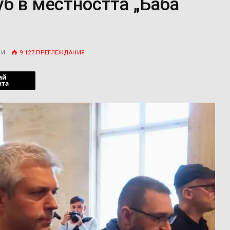
б в местността „Баба
РИ
9 127
ПРЕГЛЕЖДАНИЯ
ай
ата