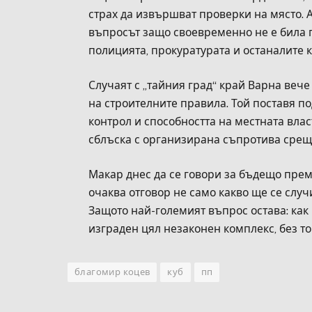
страх да извършват проверки на място. А
въпросът защо своевременно не е била 
полицията, прокуратурата и останалите 
Случаят с „тайния град“ край Варна ве
на строителните правила. Той поставя 
контрол и способността на местната влас
сблъска с организирана съпротива срещ
Макар днес да се говори за бъдещо пре
очаква отговор не само какво ще се случи
Защото най-големият въпрос остава: как
изграден цял незаконен комплекс, без т
благомир коцев
куб
пп