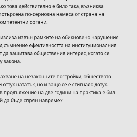
ко това действително е било така, възниква
потърсена по-сериозна намеса от страна на
компетентни органи.
че излиза извън рамките на обикновено нарушение
под съмнение ефективността на институционалния
т да защитава обществения интерес, когато се
у закона.
махване на незаконните постройки, обществото
 оттук нататък, но и защо се е стигнало дотук.
 в продължение на две години на практика е бил
ой да бъде спрян навреме?