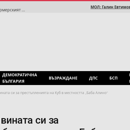
МОЛ: Галин Евтимов
Свежест и качество за почивните дни предлага фермерският пазар на Пазари Север
ДЕМОКРАТИЧНА
ВЪЗРАЖДАНЕ
ДПС
БСП
БЪЛГАРИЯ
ината си за престъпленията на Куб в местността „Баба Алино“
 вината си за