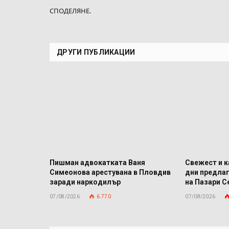
СПОДЕЛЯНЕ.
ДРУГИ ПУБЛИКАЦИИ
Пишман адвокатката Ваня
Свежест и к
Симеонова арестувана в Пловдив
дни предла
заради наркодилър
на Пазари С
07/08/2026
6 770
07/08/2026