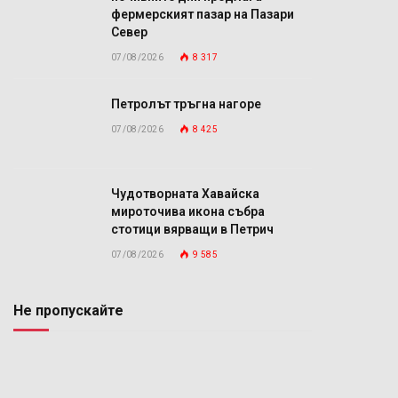
фермерският пазар на Пазари
Север
07/08/2026
8 317
Петролът тръгна нагоре
07/08/2026
8 425
Чудотворната Хавайска
мироточива икона събра
стотици вярващи в Петрич
07/08/2026
9 585
Не пропускайте