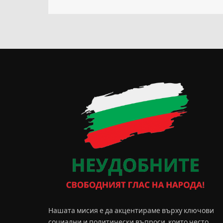
Нашата мисия е да акцентираме върху ключови
социални и политически въпроси, които често