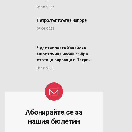
07/08/2026
Петролът тръгна нагоре
07/08/2026
Чудотворната Хавайска
мироточива икона събра
стотици вярващи в Петрич
07/08/2026
Абонирайте се за
нашия бюлетин