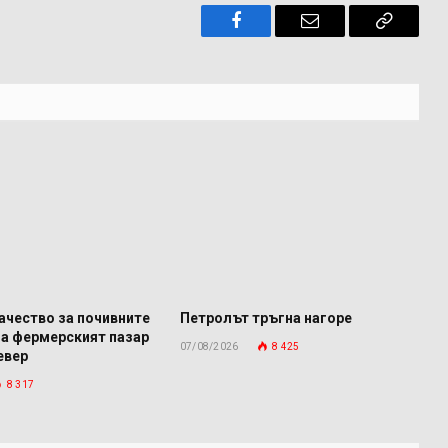
Facebook
Имейл
Копира
връзкат
ачество за почивните
Петролът тръгна нагоре
га фермерският пазар
07/08/2026
8 425
евер
8 317