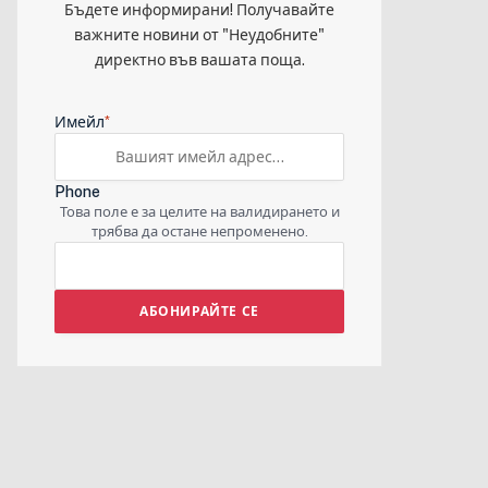
Бъдете информирани! Получавайте
важните новини от "Неудобните"
й
директно във вашата поща.
а
*
Имейл
Phone
Това поле е за целите на валидирането и
трябва да остане непроменено.