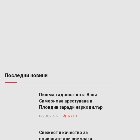
Последни новини
Пишман адвокатката Ваня
Симеонова арестувана в
Пловдив заради наркодилър
07/08/2026
6 770
Свежест и качество за
почивните дни предлага