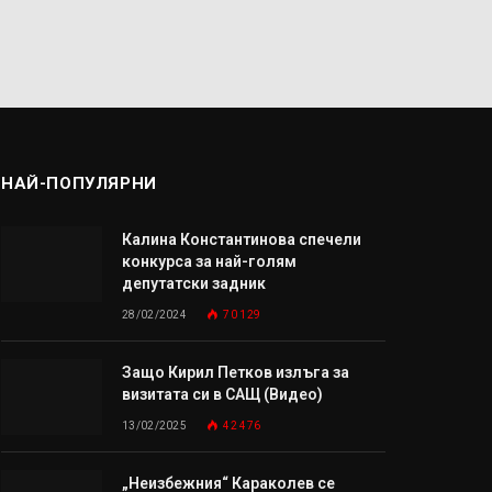
НАЙ-ПОПУЛЯРНИ
Калина Константинова спечели
конкурса за най-голям
депутатски задник
28/02/2024
70 129
Защо Кирил Петков излъга за
визитата си в САЩ (Видео)
13/02/2025
42 476
„Неизбежния“ Караколев се