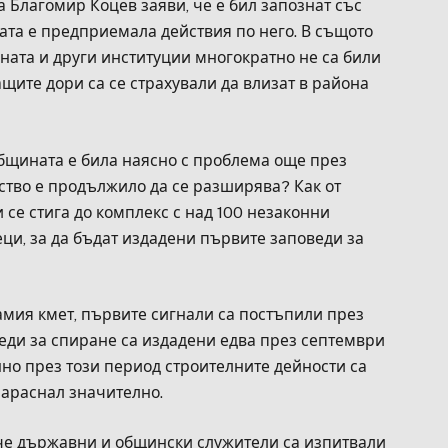
 Благомир Коцев заяви, че е бил запознат със
ата е предприемала действия по него. В същото
ната и други институции многократно не са били
ащите дори са се страхували да влизат в района
общината е била наясно с проблема още през
ство е продължило да се разширява? Как от
 се стига до комплекс с над 100 незаконни
ци, за да бъдат издадени първите заповеди за
амия кмет, първите сигнали са постъпили през
еди за спиране са издадени едва през септември
енно през този период строителните дейности са
нараснал значително.
че държавни и общински служители са изпитвали