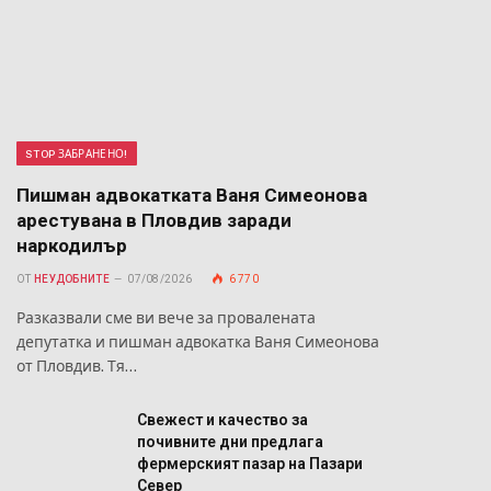
STOP ЗАБРАНЕНО!
Пишман адвокатката Ваня Симеонова
арестувана в Пловдив заради
наркодилър
ОТ
НЕУДОБНИТЕ
07/08/2026
6 770
Разказвали сме ви вече за провалената
депутатка и пишман адвокатка Ваня Симеонова
от Пловдив. Тя…
Свежест и качество за
почивните дни предлага
фермерският пазар на Пазари
Север