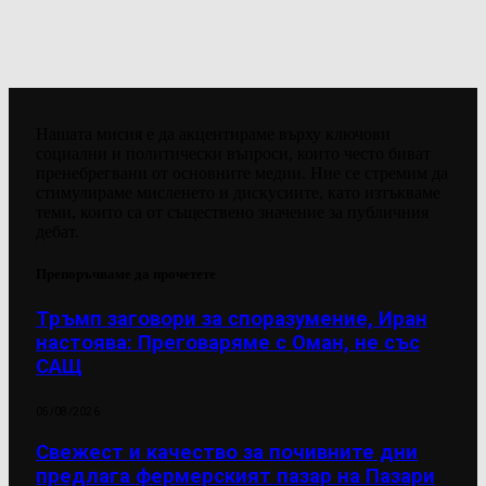
Нашата мисия е да акцентираме върху ключови
социални и политически въпроси, които често биват
пренебрегвани от основните медии. Ние се стремим да
стимулираме мисленето и дискусиите, като изтъкваме
теми, които са от съществено значение за публичния
дебат.
Препоръчваме да прочетете
Тръмп заговори за споразумение, Иран
настоява: Преговаряме с Оман, не със
САЩ
05/08/2026
Свежест и качество за почивните дни
предлага фермерският пазар на Пазари