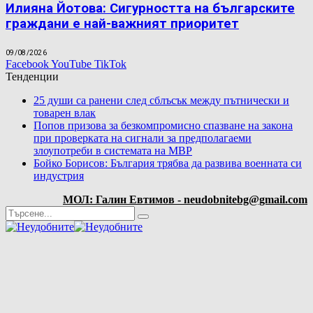
Илияна Йотова: Сигурността на българските
граждани е най-важният приоритет
09/08/2026
Facebook
YouTube
TikTok
Тенденции
25 души са ранени след сблъсък между пътнически и
товарен влак
Попов призова за безкомпромисно спазване на закона
при проверката на сигнали за предполагаеми
злоупотреби в системата на МВР
Бойко Борисов: България трябва да развива военната си
индустрия
МОЛ: Галин Евтимов - neudobnitebg@gmail.com