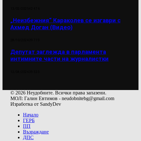
13/02/2025
42 476
„Неизбежния“ Караколев се изгаври с
Ахмед Доган (Видео)
28/10/2024
39 719
Депутат заглежда в парламента
интимните части на журналистки
12/04/2024
39 523
© 2026 Неудобните. Всички права запазени.
МОЛ: Галин Евтимов - neudobnitebg@gmail.com
Изработка от SandyDev
Начало
ГЕРБ
ПП
Възраждане
ДПС