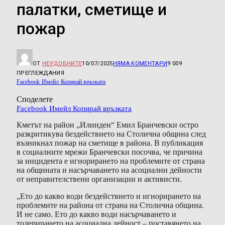
палатки, сметище и
пожар
ОТ
НЕУДОБНИТЕ
10/07/2025
НЯМА КОМЕНТАРИ
9 009
ПРЕГЛЕЖДАНИЯ
Facebook
Имейл
Копирай връзката
Споделете
Facebook
Имейл
Копирай връзката
Кметът на район „Илинден“ Емил Бранчевски остро
разкритикува бездействието на Столична община след
възникнал пожар на сметище в района. В публикация
в социалните мрежи Бранчевски посочва, че причина
за инцидента е игнорирането на проблемите от страна
на общината и насърчаването на асоциални дейности
от неправителствени организации и активисти.
„Ето до какво води бездействието и игнорирането на
проблемите на района от страна на Столична община.
И не само. Ето до какво води насърчаването и
толерирането на асоциална дейност – поставянето на