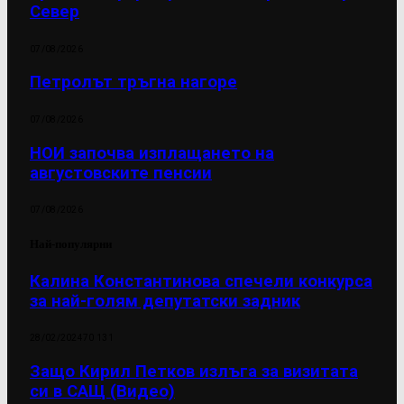
Север
07/08/2026
Петролът тръгна нагоре
07/08/2026
НОИ започва изплащането на
августовските пенсии
07/08/2026
Най-популярни
Калина Константинова спечели конкурса
за най-голям депутатски задник
28/02/2024
70 131
Защо Кирил Петков излъга за визитата
си в САЩ (Видео)