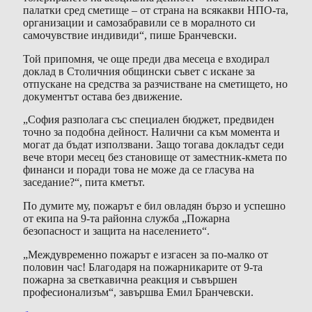
палатки сред сметище – от страна на всякакви НПО-та,
организации и самозабравили се в моралното си
самочувствие индивиди“, пише Бранчевски.
Той припомня, че още преди два месеца е входирал
доклад в Столичния общински съвет с искане за
отпускане на средства за разчистване на сметището, но
документът остава без движение.
„София разполага със специален бюджет, предвиден
точно за подобна дейност. Налични са към момента и
могат да бъдат използвани. Защо тогава докладът седи
вече втори месец без становище от заместник-кмета по
финанси и поради това не може да се гласува на
заседание?“, пита кметът.
По думите му, пожарът е бил овладян бързо и успешно
от екипа на 9-та районна служба „Пожарна
безопасност и защита на населението“.
„Междувременно пожарът е изгасен за по-малко от
половин час! Благодаря на пожарникарите от 9-та
пожарна за светкавична реакция и съвършен
професионализъм“, завършва Емил Бранчевски.