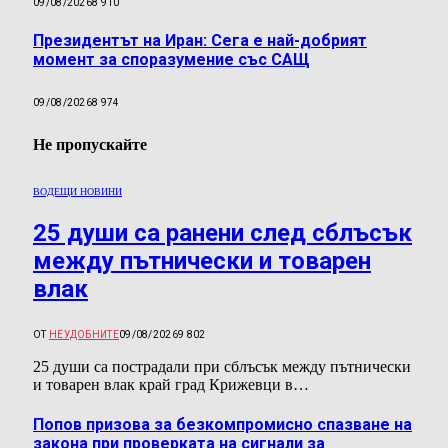
09/08/2026
8 910
Президентът на Иран: Сега е най-добрият
момент за споразумение със САЩ
09/08/2026
8 974
Не пропускайте
ВОДЕЩИ НОВИНИ
25 души са ранени след сблъсък
между пътнически и товарен
влак
ОТ
НЕУДОБНИТЕ
09/08/2026
9 802
25 души са пострадали при сблъсък между пътнически
и товарен влак край град Крижевци в…
Попов призова за безкомпромисно спазване на
закона при проверката на сигнали за