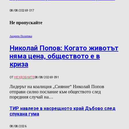
08/08/2026
9 017
Не пропускайте
Акценти Политика
Николай Попов: Когато животът
няма цена, обществото е в
криза
ОТ
НЕУДОБНИТЕ
08/08/2026
9 091
Лидерът на коалиция „Сияние“ Николай Попов
отправи силно послание към обществото след
поредния случай на…
ТИР навлезе в насрещното край Дъбово след
спукана гума
08/08/2026