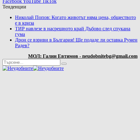
Facebook
YouTube
TikTok
Тенденции
Николай Попов: Когато животът няма цена, обществото
е в криза
ТИР навлезе в насрещното край Дъбово след спукана
гума
Дрон се взриви в България! Ще подаде ли оставка Румен
Радев?
МОЛ: Галин Евтимов - neudobnitebg@gmail.com