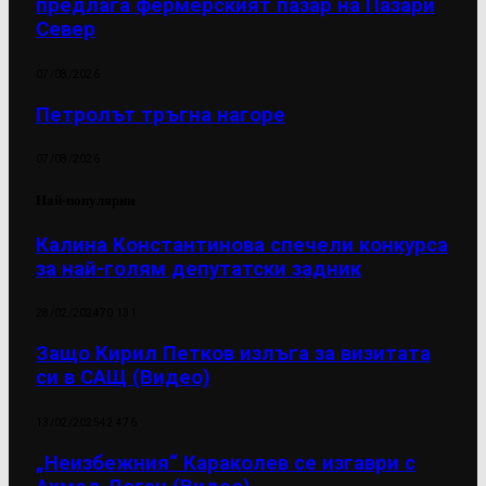
предлага фермерският пазар на Пазари
Север
07/08/2026
Петролът тръгна нагоре
07/08/2026
Най-популярни
Калина Константинова спечели конкурса
за най-голям депутатски задник
28/02/2024
70 131
Защо Кирил Петков излъга за визитата
си в САЩ (Видео)
13/02/2025
42 476
„Неизбежния“ Караколев се изгаври с