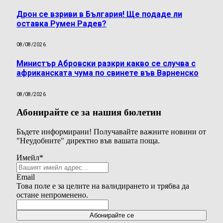
Дрон се взриви в България! Ще подаде ли
оставка Румен Радев?
08/08/2026
Министър Абровски разкри какво се случва с
африканската чума по свинете във Варненско
08/08/2026
Абонирайте се за нашия бюлетин
Бъдете информирани! Получавайте важните новини от
"Неудобните" директно във вашата поща.
Имейл
*
Email
Това поле е за целите на валидирането и трябва да
остане непроменено.