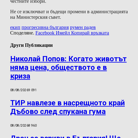
честните избори.
Не се изключват и бъдещи промени в администрацията
на Министерския съвет.
екип
прогресивна българия
румен радев
Споделяне.
Facebook
Имейл
Копирай връзката
Други Публикации
Николай Попов: Когато животът
няма цена, обществото е в
криза
08/08/2026
9 091
ТИР навлезе в насрещното край
Дъбово след спукана гума
08/08/2026
8 960