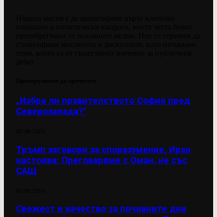
Нашата мисия е да акцентираме върху ключови
социални и политически въпроси, които често биват
пренебрегвани от основните медии. Ние се стремим да
стимулираме мисленето и дискусиите, като изтъкваме
теми, които са от съществено значение за публичния
дебат.
Препоръчваме да прочетете
„Избра ли правителството София пред
Северозапада?“
03/08/2026
Тръмп заговори за споразумение, Иран
настоява: Преговаряме с Оман, не със
САЩ
05/08/2026
Свежест и качество за почивните дни