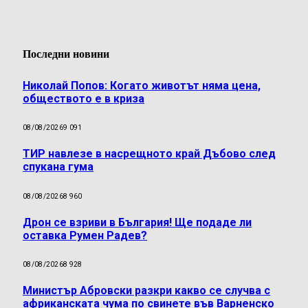
Последни новини
Николай Попов: Когато животът няма цена,
обществото е в криза
08/08/2026
9 091
ТИР навлезе в насрещното край Дъбово след
спукана гума
08/08/2026
8 960
Дрон се взриви в България! Ще подаде ли
оставка Румен Радев?
08/08/2026
8 928
Министър Абровски разкри какво се случва с
африканската чума по свинете във Варненско