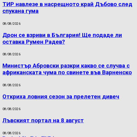
ТИР навлезе в насрещното край Дъбово след
спукана гума
08/08/2026
Дрон се взриви в България! Ще подаде ли
оставка Румен Радев?
08/08/2026
Министър Абровски разкри какво се случва с
африканската чума по свинете във Варненско
08/08/2026
Откриха ловния сезон за прелетен дивеч
08/08/2026
Лъвският портал на 8 август
08/08/2026