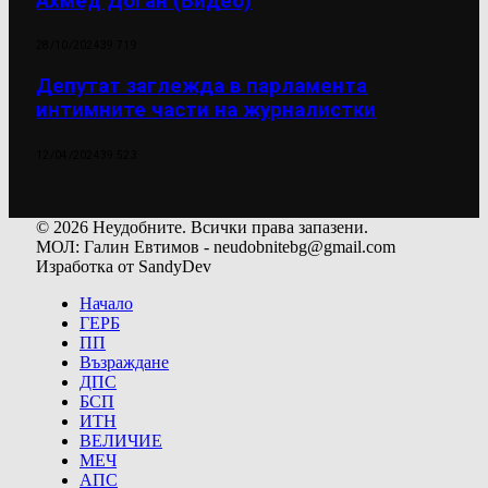
Ахмед Доган (Видео)
28/10/2024
39 719
Депутат заглежда в парламента
интимните части на журналистки
12/04/2024
39 523
© 2026 Неудобните. Всички права запазени.
МОЛ: Галин Евтимов - neudobnitebg@gmail.com
Изработка от SandyDev
Начало
ГЕРБ
ПП
Възраждане
ДПС
БСП
ИТН
ВЕЛИЧИЕ
МЕЧ
АПС