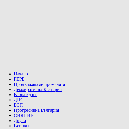
Начало
ГЕРБ
Продължаваме промяната
Демократична България
Възраждане
ДПС
БСП
Прогресивна България
СИЯНИЕ
Други
Всички