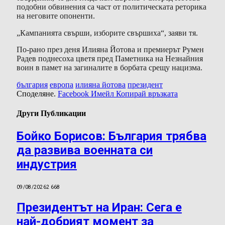
подобни обвинения са част от политическата реторика
на неговите опоненти.
„Кампанията свърши, изборите свършиха“, заяви тя.
По-рано през деня Илияна Йотова и премиерът Румен
Радев поднесоха цветя пред Паметника на Незнайния
воин в памет на загиналите в борбата срещу нацизма.
българия
европа
илияна йотова
президент
Споделяне.
Facebook
Имейл
Копирай връзката
Други Публикации
Бойко Борисов: България трябва
да развива военната си
индустрия
09/08/2026
2 668
Президентът на Иран: Сега е
най-добрият момент за