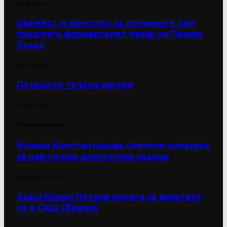
05/08/2026
Свежест и качество за почивните дни
предлага фермерският пазар на Пазари
Север
07/08/2026
Петролът тръгна нагоре
07/08/2026
Най-популярни
Калина Константинова спечели конкурса
за най-голям депутатски задник
28/02/2024
70 131
Защо Кирил Петков излъга за визитата
си в САЩ (Видео)