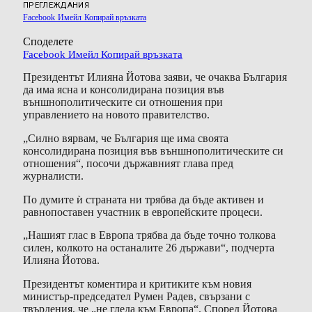
ПРЕГЛЕЖДАНИЯ
Facebook
Имейл
Копирай връзката
Споделете
Facebook
Имейл
Копирай връзката
Президентът Илияна Йотова заяви, че очаква България
да има ясна и консолидирана позиция във
външнополитическите си отношения при
управлението на новото правителство.
„Силно вярвам, че България ще има своята
консолидирана позиция във външнополитическите си
отношения“, посочи държавният глава пред
журналисти.
По думите ѝ страната ни трябва да бъде активен и
равнопоставен участник в европейските процеси.
„Нашият глас в Европа трябва да бъде точно толкова
силен, колкото на останалите 26 държави“, подчерта
Илияна Йотова.
Президентът коментира и критиките към новия
министър-председател Румен Радев, свързани с
твърдения, че „не гледа към Европа“. Според Йотова