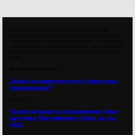
Нашата мисия е да акцентираме върху ключови
социални и политически въпроси, които често биват
пренебрегвани от основните медии. Ние се стремим да
стимулираме мисленето и дискусиите, като изтъкваме
теми, които са от съществено значение за публичния
дебат.
Препоръчваме да прочетете
„Избра ли правителството София пред
Северозапада?“
03/08/2026
Тръмп заговори за споразумение, Иран
настоява: Преговаряме с Оман, не със
САЩ