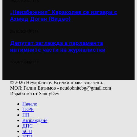
13/02/2025
42 476
„Неизбежния“ Караколев се изгаври с
Ахмед Доган (Видео)
28/10/2024
39 719
Депутат заглежда в парламента
интимните части на журналистки
12/04/2024
39 523
© 2026 Неудобните. Всички права запазени.
МОЛ: Галин Евтимов - neudobnitebg@gmail.com
Изработка от SandyDev
Начало
ГЕРБ
ПП
Възраждане
ДПС
БСП
ИТН