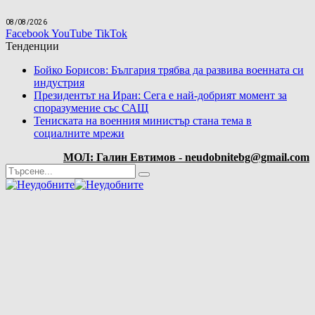
08/08/2026
Facebook
YouTube
TikTok
Тенденции
Бойко Борисов: България трябва да развива военната си
индустрия
Президентът на Иран: Сега е най-добрият момент за
споразумение със САЩ
Тениската на военния министър стана тема в
социалните мрежи
МОЛ: Галин Евтимов - neudobnitebg@gmail.com