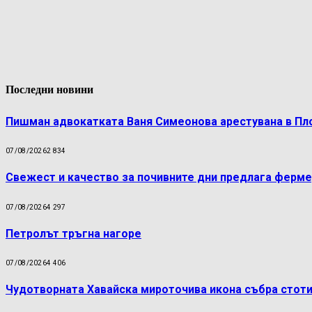
Последни новини
Пишман адвокатката Ваня Симеонова арестувана в Пл
07/08/2026
2 834
Свежест и качество за почивните дни предлага ферме
07/08/2026
4 297
Петролът тръгна нагоре
07/08/2026
4 406
Чудотворната Хавайска мироточива икона събра стоти