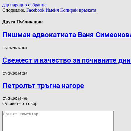
дар
народно събрание
Споделяне.
Facebook
Имейл
Копирай връзката
Други Публикации
Пишман адвокатката Ваня Симеонова
07/08/2026
2 834
Свежест и качество за почивните дни
07/08/2026
4 297
Петролът тръгна нагоре
07/08/2026
4 406
Оставете отговор