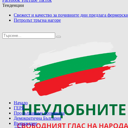
Facebook
YouTube
TikTok
Тенденции
Свежест и качество за почивните дни предлага фермерски
Петролът тръгна нагоре
Начало
ГЕРБ
Продължаваме промяната
Демократична България
Възраждане