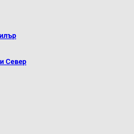
дилър
ри Север