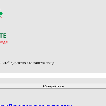
ните" директно във вашата поща.
на в Пловдив заради наркодилър