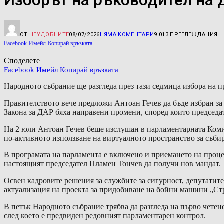
Изборът на ръководител на 
ОТ
НЕУДОБНИТЕ
08/07/2026
НЯМА КОМЕНТАРИ
9 013
ПРЕГЛЕЖДАНИЯ
Facebook
Имейл
Копирай връзката
Споделете
Facebook
Имейл
Копирай връзката
Народното събрание ще разгледа през тази седмица избора на 
Правителството вече предложи Антоан Гечев да бъде избран за
Закона за ДАР бяха направени промени, според които председа
На 2 юли Антоан Гечев беше изслушан в парламентарната Комиси
по-активното използване на виртуалното пространство за съб
В програмата на парламента е включено и приемането на проц
настоящият председател Пламен Тончев да получи нов мандат.
Освен кадровите решения за службите за сигурност, депутатит
актуализация на проекта за придобиване на бойни машини „Ст
В петък Народното събрание трябва да разгледа на първо чете
след което е предвиден редовният парламентарен контрол.