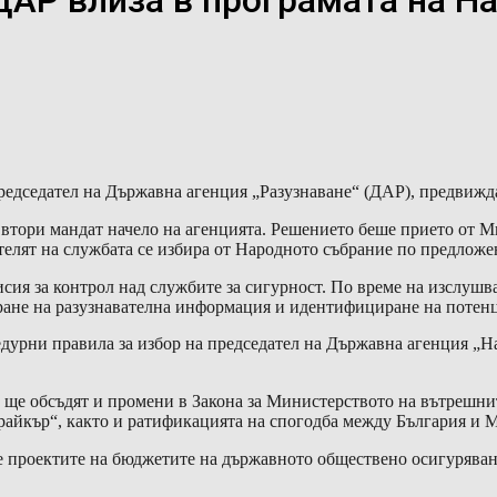
ДАР влиза в програмата на Н
председател на Държавна агенция „Разузнаване“ (ДАР), предвижд
 втори мандат начело на агенцията. Решението беше прието от М
телят на службата се избира от Народното събрание по предложе
я за контрол над службите за сигурност. По време на изслушван
иране на разузнавателна информация и идентифициране на потен
едурни правила за избор на председател на Държавна агенция „
е ще обсъдят и промени в Закона за Министерството на вътрешни
райкър“, както и ратификацията на спогодба между България и
не проектите на бюджетите на държавното обществено осигуряван