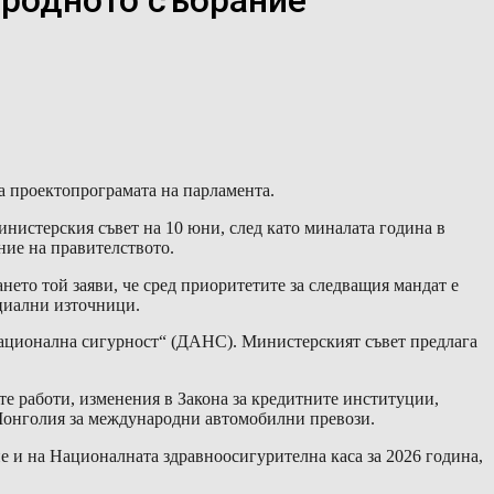
ародното събрание
а проектопрограмата на парламента.
инистерския съвет на 10 юни, след като миналата година в
ние на правителството.
ето той заяви, че сред приоритетите за следващия мандат е
циални източници.
Национална сигурност“ (ДАНС). Министерският съвет предлага
те работи, изменения в Закона за кредитните институции,
 Монголия за международни автомобилни превози.
е и на Националната здравноосигурителна каса за 2026 година,