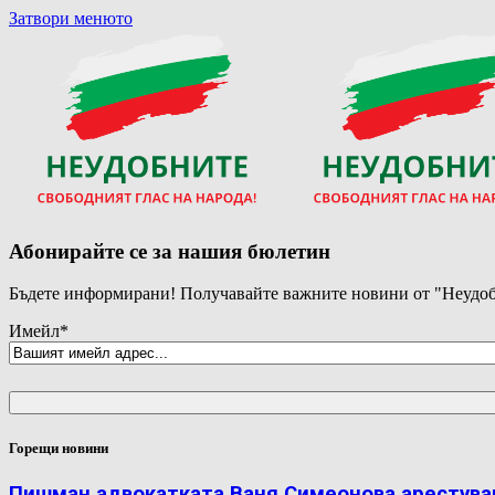
Затвори менюто
Абонирайте се за нашия бюлетин
Бъдете информирани! Получавайте важните новини от "Неудоб
Имейл
*
Горещи новини
Пишман адвокатката Ваня Симеонова арестува