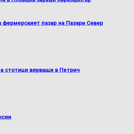
а фермерският пазар на Пазари Север
ра стотици вярващи в Петрич
нсии