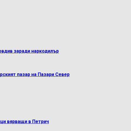
овдив заради наркодилър
рският пазар на Пазари Север
ци вярващи в Петрич