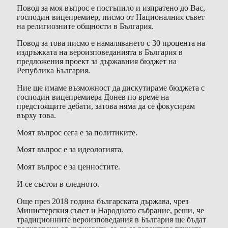
Повод за моя въпрос е постъпило и изпратено до Вас,
господин вицепремиер, писмо от Националния съвет
на религиозните общности в България.
Повод за това писмо е намаляването с 30 процента на
издръжката на вероизповеданията в България в
предложения проект за държавния бюджет на
Република България.
Ние ще имаме възможност да дискутираме бюджета с
господин вицепремиера Донев по време на
предстоящите дебати, затова няма да се фокусирам
върху това.
Моят въпрос сега е за политиките.
Моят въпрос е за идеологията.
Моят въпрос е за ценностите.
И се състои в следното.
Още през 2018 година българската държава, чрез
Министерския съвет и Народното събрание, реши, че
традиционните вероизповедания в България ще бъдат