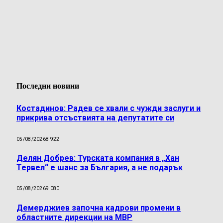
Последни новини
Костадинов: Радев се хвали с чужди заслуги и
прикрива отсъствията на депутатите си
05/08/2026
8 922
Делян Добрев: Турската компания в „Хан
Тервел“ е шанс за България, а не подарък
05/08/2026
9 080
Демерджиев започна кадрови промени в
областните дирекции на МВР