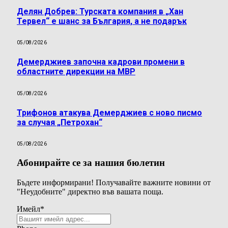
Делян Добрев: Турската компания в „Хан
Тервел“ е шанс за България, а не подарък
05/08/2026
Демерджиев започна кадрови промени в
областните дирекции на МВР
05/08/2026
Трифонов атакува Демерджиев с ново писмо
за случая „Петрохан“
05/08/2026
Абонирайте се за нашия бюлетин
Бъдете информирани! Получавайте важните новини от
"Неудобните" директно във вашата поща.
Имейл
*