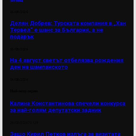
05/08/2026
Делян Добрев: Турската компания в „Хан
Тервел“ е шанс за България, а не
подарък
05/08/2026
На 4 август светът отбелязва рождения
ден на шампанското
04/08/2026
Най-популярни
Калина Константинова спечели конкурса
за най-голям депутатски задник
28/02/2024
70 128
Защо Кирил Петков излъга за визитата