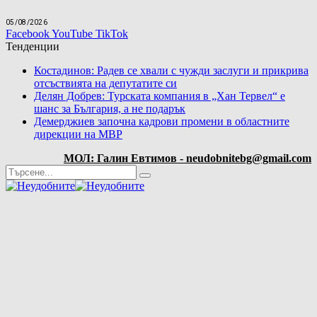
05/08/2026
Facebook
YouTube
TikTok
Тенденции
Костадинов: Радев се хвали с чужди заслуги и прикрива
отсъствията на депутатите си
Делян Добрев: Турската компания в „Хан Тервел“ е
шанс за България, а не подарък
Демерджиев започна кадрови промени в областните
дирекции на МВР
МОЛ: Галин Евтимов - neudobnitebg@gmail.com