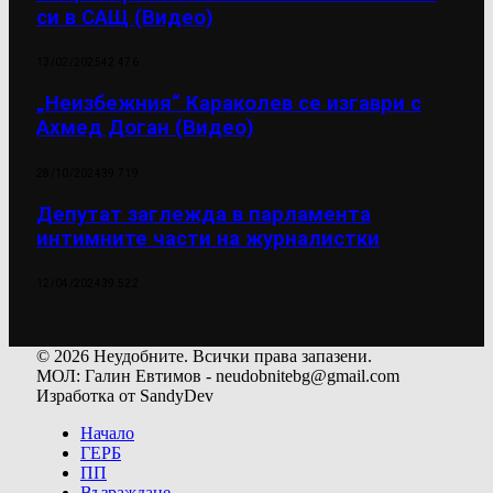
си в САЩ (Видео)
13/02/2025
42 476
„Неизбежния“ Караколев се изгаври с
Ахмед Доган (Видео)
28/10/2024
39 719
Депутат заглежда в парламента
интимните части на журналистки
12/04/2024
39 522
© 2026 Неудобните. Всички права запазени.
МОЛ: Галин Евтимов - neudobnitebg@gmail.com
Изработка от SandyDev
Начало
ГЕРБ
ПП
Възраждане