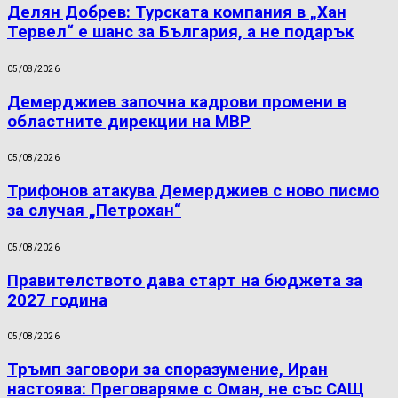
Делян Добрев: Турската компания в „Хан
Тервел“ е шанс за България, а не подарък
05/08/2026
Демерджиев започна кадрови промени в
областните дирекции на МВР
05/08/2026
Трифонов атакува Демерджиев с ново писмо
за случая „Петрохан“
05/08/2026
Правителството дава старт на бюджета за
2027 година
05/08/2026
Тръмп заговори за споразумение, Иран
настоява: Преговаряме с Оман, не със САЩ