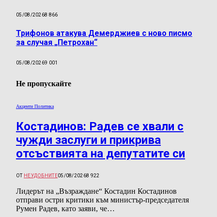
05/08/2026
8 866
Трифонов атакува Демерджиев с ново писмо
за случая „Петрохан“
05/08/2026
9 001
Не пропускайте
Акценти Политика
Костадинов: Радев се хвали с
чужди заслуги и прикрива
отсъствията на депутатите си
ОТ
НЕУДОБНИТЕ
05/08/2026
8 922
Лидерът на „Възраждане“ Костадин Костадинов
отправи остри критики към министър-председателя
Румен Радев, като заяви, че…