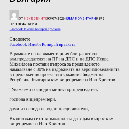
ОТ
НЕУДОБНИТЕ
03/07/2026
НЯМА КОМЕНТАРИ
8 873
ПРЕГЛЕЖДАНИЯ
Facebook
Имейл
Копирай връзката
Споделете
Facebook
Имейл
Копирай връзката
В рамките на парламентарния блиц-контрол
зам.председателят на ПГ на ДПС и на ДПС Искра
Михайлова постави въпроса за предвиденото
намаляване с 30% на издръжката на вероизповеданията
в предложения проект за държавния бюджет на
Република България към вицепремиера Иво Христов.
“Уважаеми господин министър-председател,
господа вицепремиери,
дами и господа народни представители,
Възползвам се от възможността да задам въпрос към
вицепремиера Иво Христов.