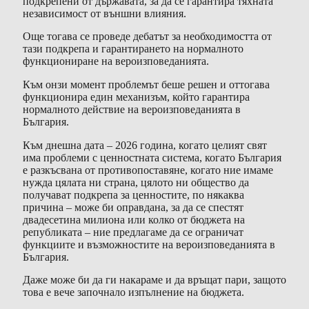
подкрепени от държавата, за да се гарантира тяхната
независимост от външни влияния.
Още тогава се проведе дебатът за необходимостта от
тази подкрепа и гарантирането на нормалното
функциониране на вероизповеданията.
Към онзи момент проблемът беше решен и оттогава
функционира един механизъм, който гарантира
нормалното действие на вероизповеданията в
България.
Към днешна дата – 2026 година, когато целият свят
има проблеми с ценностната система, когато България
е разкъсвана от противопоставяне, когато ние имаме
нужда цялата ни страна, цялото ни общество да
получават подкрепа за ценностите, по някаква
причина – може би оправдана, за да се спестят
двадесетина милиона или колко от бюджета на
републиката – ние предлагаме да се ограничат
функциите и възможностите на вероизповеданията в
България.
Даже може би да ги накараме и да връщат пари, защото
това е вече започнало изпълнение на бюджета.