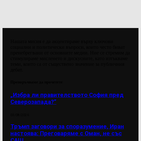
Нашата мисия е да акцентираме върху ключови
социални и политически въпроси, които често биват
пренебрегвани от основните медии. Ние се стремим да
стимулираме мисленето и дискусиите, като изтъкваме
теми, които са от съществено значение за публичния
дебат.
Препоръчваме да прочетете
„Избра ли правителството София пред
Северозапада?“
03/08/2026
Тръмп заговори за споразумение, Иран
настоява: Преговаряме с Оман, не със
САЩ