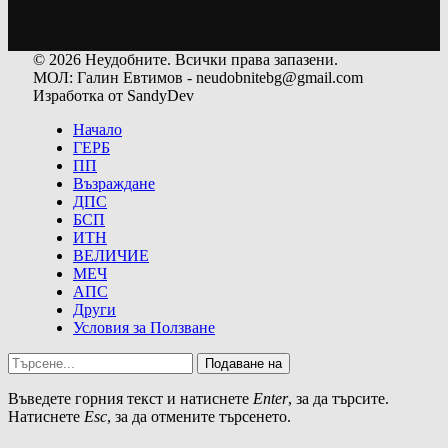
© 2026 Неудобните. Всички права запазени.
МОЛ: Галин Евтимов - neudobnitebg@gmail.com
Изработка от SandyDev
Начало
ГЕРБ
ПП
Възраждане
ДПС
БСП
ИТН
ВЕЛИЧИЕ
МЕЧ
АПС
Други
Условия за Ползване
Подаване на
Въведете горния текст и натиснете
Enter
, за да търсите.
Натиснете
Esc
, за да отмените търсенето.