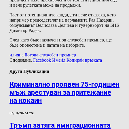
и вече рулетката може да продължи.
Част от потенциалните кандидати вече отказаха, като
например председателят на парламента Рая Назарян,
омбудсманът Велислава Делчева и гуверньорът на БНБ
Димитър Радев.
След като бъде назначен нов служебен премиер, ще
бъде оповестена и датата на изборите.
илияна йотова
служебен премиер
Споделяне.
Facebook
Имейл
Копирай връзката
Други Публикации
Криминално проявен 75-годишен
мъж арестуван за притежание
на кокаин
07/08/2026
1 268
Тръмп затяга имиграционната