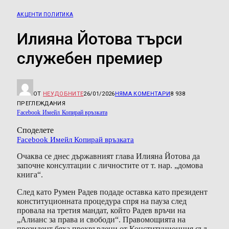
АКЦЕНТИ ПОЛИТИКА
Илияна Йотова търси
служебен премиер
ОТ
НЕУДОБНИТЕ
26/01/2026
НЯМА КОМЕНТАРИ
8 938
ПРЕГЛЕЖДАНИЯ
Facebook
Имейл
Копирай връзката
Споделете
Facebook
Имейл
Копирай връзката
Очаква се днес държавният глава Илияна Йотова да
започне консултации с личностите от т. нар. „домова
книга“.
След като Румен Радев подаде оставка като президент
конституционната процедура спря на пауза след
провала на третия мандат, който Радев връчи на
„Алианс за права и свободи“. Правомощията на
президент бяха прехвърлени от Конституционния съд