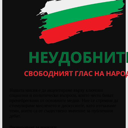
Нашата мисия е да акцентираме върху ключови
социални и политически въпроси, които често биват
пренебрегвани от основните медии. Ние се стремим да
стимулираме мисленето и дискусиите, като изтъкваме
теми, които са от съществено значение за публичния
дебат.
Препоръчваме да прочетете