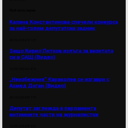
Най-популярни
Калина Константинова спечели конкурса
за най-голям депутатски задник
28/02/2024
70 129
Защо Кирил Петков излъга за визитата
си в САЩ (Видео)
13/02/2025
42 476
„Неизбежния“ Караколев се изгаври с
Ахмед Доган (Видео)
28/10/2024
39 719
Депутат заглежда в парламента
интимните части на журналистки
12/04/2024
39 522