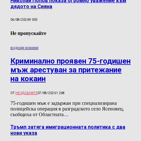
Николай Попов показа огромно уважение към
дядото на Сияна
06/08/2026
9 003
Не пропускайте
ВОДЕЩИ НОВИНИ
Криминално проявен 75-годишен
мъж арестуван за притежание
на кокаин
ОТ
НЕУДОБНИТЕ
07/08/2026
1 268
75-годишен мъж е задържан при специализирана
полицейска операция в разградското село Ясеновец,
съобщиха от Областната…
Тръмп затяга имиграционната политика с два
нови указа