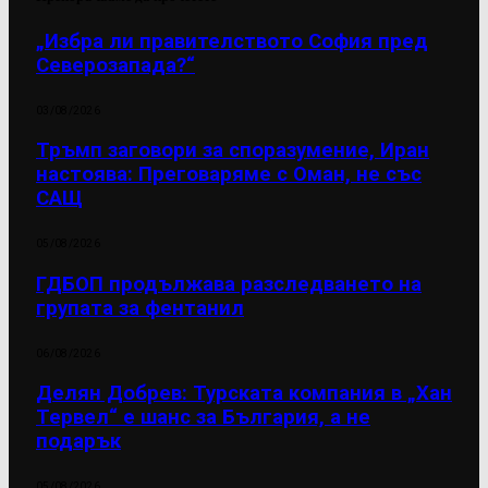
„Избра ли правителството София пред
Северозапада?“
03/08/2026
Тръмп заговори за споразумение, Иран
настоява: Преговаряме с Оман, не със
САЩ
05/08/2026
ГДБОП продължава разследването на
групата за фентанил
06/08/2026
Делян Добрев: Турската компания в „Хан
Тервел“ е шанс за България, а не
подарък
05/08/2026