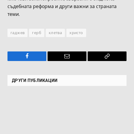
съдебната реформа и други важни за страната
теми.
гаджев
герб
клетва
христо
Facebook
Имейл
Копирай
връзката
ДРУГИ ПУБЛИКАЦИИ