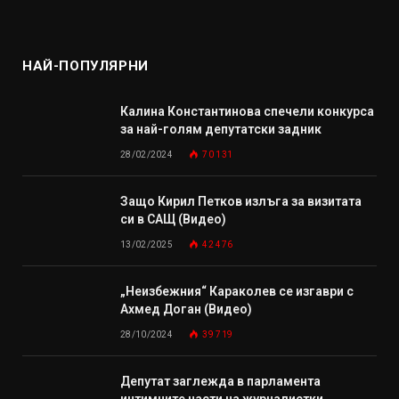
НАЙ-ПОПУЛЯРНИ
Калина Константинова спечели конкурса
за най-голям депутатски задник
28/02/2024
70 131
Защо Кирил Петков излъга за визитата
си в САЩ (Видео)
13/02/2025
42 476
„Неизбежния“ Караколев се изгаври с
Ахмед Доган (Видео)
28/10/2024
39 719
Депутат заглежда в парламента