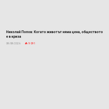
Николай Попов: Когато животът няма цена, обществото
е в криза
08/08/2026
9 091