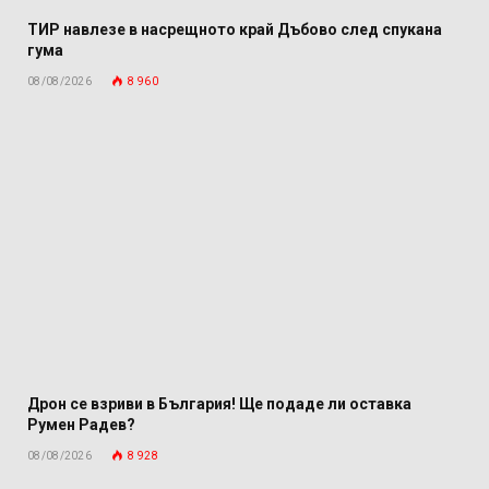
ТИР навлезе в насрещното край Дъбово след спукана
гума
08/08/2026
8 960
Дрон се взриви в България! Ще подаде ли оставка
Румен Радев?
08/08/2026
8 928