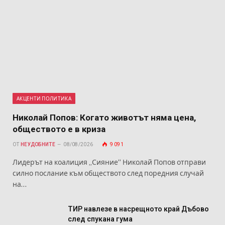
АКЦЕНТИ ПОЛИТИКА
Николай Попов: Когато животът няма цена,
обществото е в криза
ОТ
НЕУДОБНИТЕ
08/08/2026
9 091
Лидерът на коалиция „Сияние“ Николай Попов отправи
силно послание към обществото след поредния случай
на…
ТИР навлезе в насрещното край Дъбово
след спукана гума