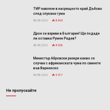
ТИР навлезе в насрещното край Дъбово
след спукана гума
08/08/2026
8 960
Дрон се взриви в България! Ще подаде
ли оставка Румен Радев?
08/08/2026
8 928
Министър Абровски разкри какво се
случва с африканската чума по свинете
във Варненско
08/08/2026
9 017
Не пропускайте