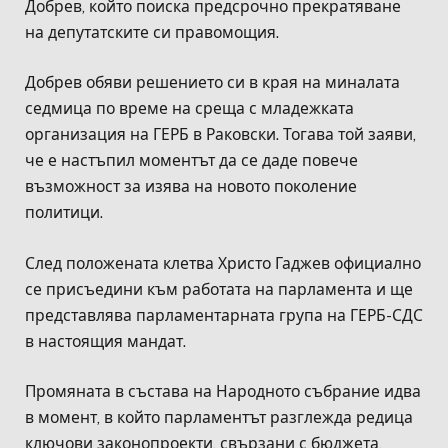
Добрев, който поиска предсрочно прекратяване
на депутатските си правомощия.
Добрев обяви решението си в края на миналата
седмица по време на среща с младежката
организация на ГЕРБ в Раковски. Тогава той заяви,
че е настъпил моментът да се даде повече
възможност за изява на новото поколение
политици.
След положената клетва Христо Гаджев официално
се присъедини към работата на парламента и ще
представлява парламентарната група на ГЕРБ-СДС
в настоящия мандат.
Промяната в състава на Народното събрание идва
в момент, в който парламентът разглежда редица
ключови законопроекти, свързани с бюджета,