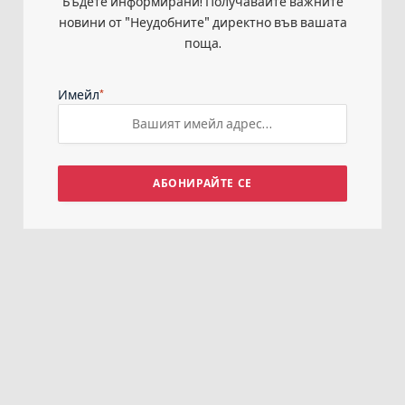
Бъдете информирани! Получавайте важните
новини от "Неудобните" директно във вашата
поща.
*
Имейл