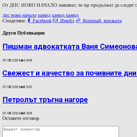
От ДПС НОВО НАЧАЛО заявяват, че ще продължат да следят сит
дпс ново начало
хамид
хамид хамид
Споделяне.
Facebook
Имейл
Копирай връзката
Други Публикации
Пишман адвокатката Ваня Симеонова
07/08/2026
6 948
Свежест и качество за почивните дни
07/08/2026
8 502
Петролът тръгна нагоре
07/08/2026
8 628
Оставете отговор