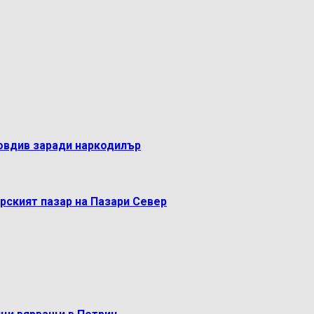
овдив заради наркодилър
рският пазар на Пазари Север