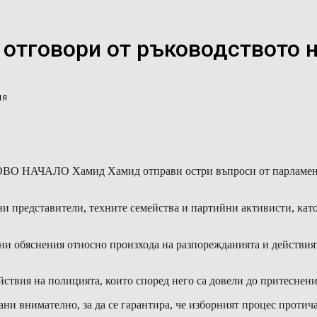
 отговори от ръководството 
ИЯ
ОВО НАЧАЛО Хамид Хамид отправи остри въпроси от парламента
ни представители, техните семейства и партийни активисти, кат
и обяснения относно произхода на разпорежданията и действията
йствия на полицията, които според него са довели до притеснени
и внимателно, за да се гарантира, че изборният процес протича 