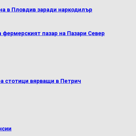
на в Пловдив заради наркодилър
а фермерският пазар на Пазари Север
ра стотици вярващи в Петрич
нсии