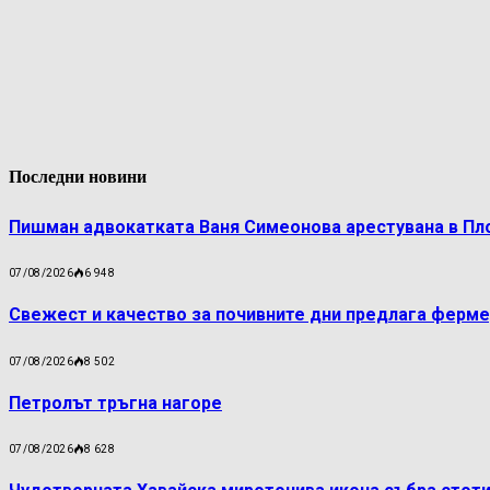
Последни новини
Пишман адвокатката Ваня Симеонова арестувана в Пл
07/08/2026
6 948
Свежест и качество за почивните дни предлага ферме
07/08/2026
8 502
Петролът тръгна нагоре
07/08/2026
8 628