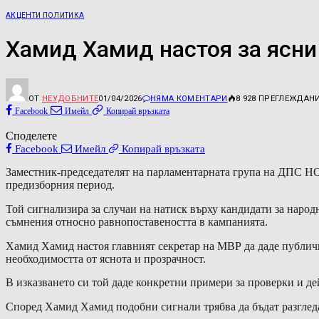
АКЦЕНТИ ПОЛИТИКА
Хамид Хамид настоя за ясни
ОТ
НЕУДОБНИТЕ
01/04/2026
НЯМА КОМЕНТАРИ
8 928
ПРЕГЛЕЖДАН
Facebook
Имейл
Копирай връзката
Споделете
Facebook
Имейл
Копирай връзката
Заместник-председателят на парламентарната група на ДПС Н
предизборния период.
Той сигнализира за случаи на натиск върху кандидати за народ
съмнения относно равнопоставеността в кампанията.
Хамид Хамид настоя главният секретар на МВР да даде публичн
необходимостта от яснота и прозрачност.
В изказването си той даде конкретни примери за проверки и де
Според Хамид Хамид подобни сигнали трябва да бъдат разгледан