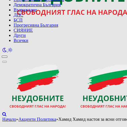
Демократична България
Възраждане
ДПС
БСП
Прогресивна България
СИЯНИЕ
Други
Всички
Начало
»
Акценти Политика
»
Хамид Хамид настоя за ясни отгов