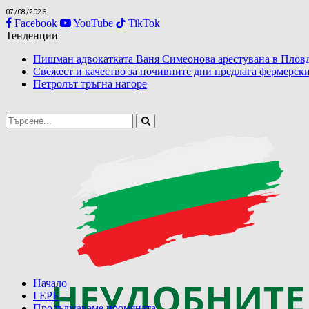
07/08/2026
Facebook
YouTube
TikTok
Тенденции
Пишман адвокатката Ваня Симеонова арестувана в Пловд
Свежест и качество за почивните дни предлага фермерски
Петролът тръгна нагоре
Начало
ГЕРБ
Продължаваме промяната