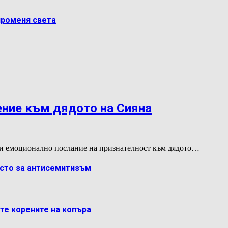
променя света
ение към дядото на Сияна
и емоционално послание на признателност към дядото…
ясто за антисемитизъм
ете корените на копъра