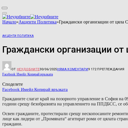
Начало
»
Акценти Политика
»
Граждански организации от цяла 
АКЦЕНТИ ПОЛИТИКА
Граждански организации от
ОТ
НЕУДОБНИТЕ
30/06/2025
НЯМА КОМЕНТАРИ
9 172
ПРЕГЛЕЖДАНИЯ
Facebook
Имейл
Копирай връзката
Споделете
Facebook
Имейл
Копирай връзката
Гражданите слагат край на позорното управление в София на 0
години срещу безобразията на управлението на ППДБСС, се обе
Освен гражданите, протестирали срещу нескопосаните ремонти 
лице как лидери от „Промяната“ агитират роми от цялата стра
граждани.