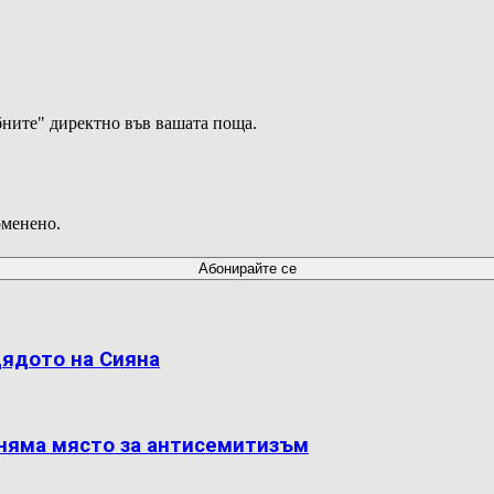
ните" директно във вашата поща.
оменено.
дядото на Сияна
 няма място за антисемитизъм