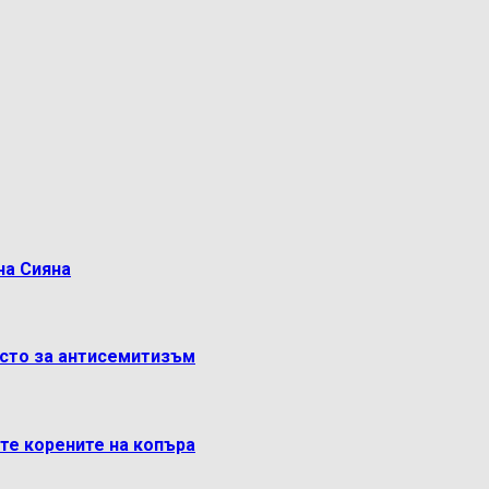
на Сияна
ясто за антисемитизъм
ете корените на копъра