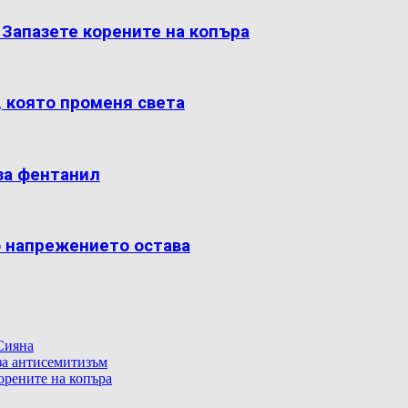
: Запазете корените на копъра
, която променя света
за фентанил
о напрежението остава
Сияна
 за антисемитизъм
корените на копъра