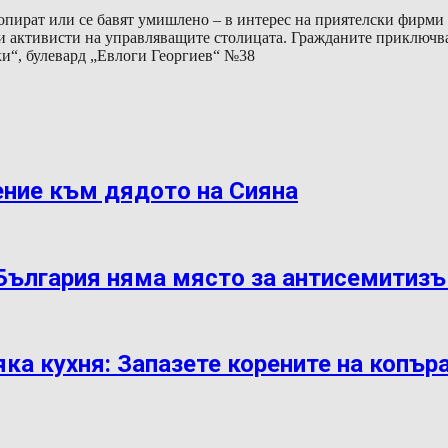
топират или се бавят умишлено – в интерес на приятелски фирми
 активисти на управляващите столицата. Гражданите приключват
ки“, булевард „Евлоги Георгиев“ №38
ение към дядото на Сияна
 България няма място за антисемитиз
яка кухня: Запазете корените на копър