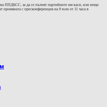
 на ППДБСС, за да се пълнят партийните им каси, или нещо
 промяната с пресконференция на 9 юли от 11 часа в
ъм
а