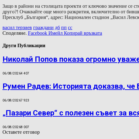
Защо в райони на столицата проекти от ключово значение се с
друго?! Очаквайте още много разкрития, включително от бивши
Пресклуб „България“, адрес: Национален стадион „Васил Левс
васил терзиев
граждани
дб
пп
сс
Споделяне.
Facebook
Имейл
Копирай връзката
Други Публикации
Николай Попов показа огромно уваж
06/08/2026
4 407
Румен Радев: Историята доказва, че
06/08/2026
7 923
„Пазари Север“ с полезен съвет за вс
06/08/2026
8 007
Оставете отговор