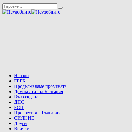
Начало
ГЕРБ
Продължаваме промяната
Демократична България
Възраждане
ДПС
БСП
Прогресивна България
СИЯНИЕ
Други
Всички