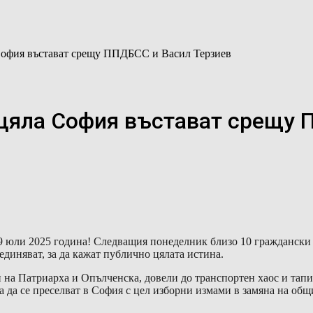
София въстават срещу ППДБСС и Васил Терзиев
 цяла София въстават срещу 
9 юли 2025 година! Следващия понеделник близо 10 граждански 
диняват, за да кажат публично цялата истина.
на Патриарха и Опълченска, довели до транспортен хаос и тапи 
на да се преселват в София с цел изборни измами в замяна на о