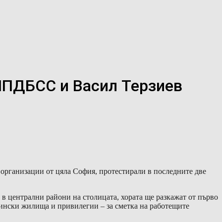
ППДБСС и Васил Терзиев
организации от цяла София, протестирали в последните две
в централни райони на столицата, хората ще разкажат от първо
бщински жилища и привилегии – за сметка на работещите