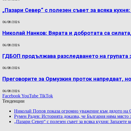
„Пазари Север“ с полезен съвет за всяка кухня
06/08/2026
Николай Нанков: Вярата и добротата са силата
06/08/2026
ГДБОП продължава разследването на групата 
06/08/2026
Преговорите за Ормузкия проток напредват, н
06/08/2026
Facebook
YouTube
TikTok
Тенденции
Николай Попов показа огромно уважение към дядото на 
Румен Радев: Историята доказва, че България няма място
„Пазари Север“ с полезен съвет за всяка кухня: Запазете 