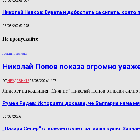
06/08/2026
8 007
Николай Нанков: Вярата и добротата са силата, която 
06/08/2026
7 978
Не пропускайте
Акценти Политика
Николай Попов показа огромно уваж
ОТ
НЕУДОБНИТЕ
06/08/2026
4 407
Лидерът на коалиция „Сияние“ Николай Попов отправи силно 
Румен Радев: Историята доказва, че България няма м
06/08/2026
„Пазари Север“ с полезен съвет за всяка кухня: Запаз