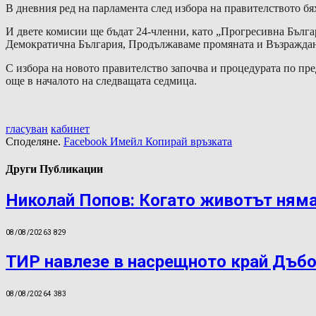
В дневния ред на парламента след избора на правителството б
И двете комисии ще бъдат 24-членни, като „Прогресивна Бълга
Демократична България, Продължаваме промяната и Възраждан
С избора на новото правителство започва и процедурата по пре
още в началото на следващата седмица.
гласуван
кабинет
Споделяне.
Facebook
Имейл
Копирай връзката
Други Публикации
Николай Попов: Когато животът няма
08/08/2026
3 829
ТИР навлезе в насрещното край Дъбо
08/08/2026
4 383