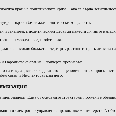
 сложиха край на политическата криза. Така се върна легитимно
итуиран бързо и без тежки политически конфликти.
зи и занапред, а политическият дебат да измести личните нападк
ътрешна и международна обстановка.
нфлация, високия бюджетен дефицит, растящите цени, липсата на
 и Народното събрание“, подчерта премиерът.
ето на инфлацията, овладяването на ценовия натиск, приемането 
ебен съвет и Инспекторат към него.
тимизация
вицепремиери. Една от основните структурни промени е обединя
вации и електронно управление правим две министерства“, обяс