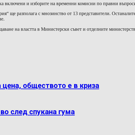
яха включени и изборите на временни комисии по правни въпрос
рия“ ще разполага с мнозинство от 13 представители. Останали
е.
даване на властта в Министерски съвет и отделните министерств
 цена, обществото е в криза
во след спукана гума