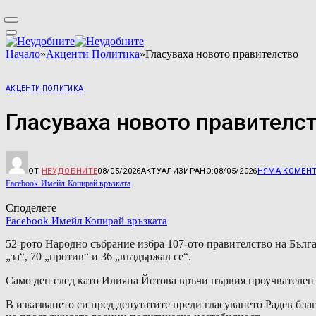
Начало
»
Акценти Политика
»
Гласуваха новото правителство
АКЦЕНТИ ПОЛИТИКА
Гласуваха новото правителс
ОТ
НЕУДОБНИТЕ
08/05/2026
АКТУАЛИЗИРАНО:
08/05/2026
НЯМА КОМЕН
Facebook
Имейл
Копирай връзката
Споделете
Facebook
Имейл
Копирай връзката
52-рото Народно събрание избра 107-ото правителство на Бълг
„за“, 70 „против“ и 36 „въздържал се“.
Само ден след като Илияна Йотова връчи първия проучвателен 
В изказването си пред депутатите преди гласуването Радев бла