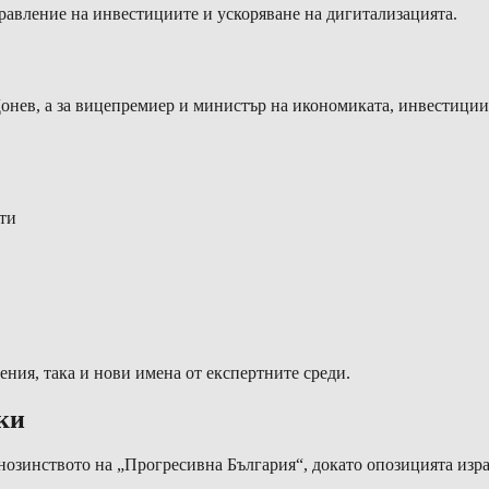
равление на инвестициите и ускоряване на дигитализацията.
онев, а за вицепремиер и министър на икономиката, инвестиции
ти
ния, така и нови имена от експертните среди.
ки
нозинството на „Прогресивна България“, докато опозицията изра