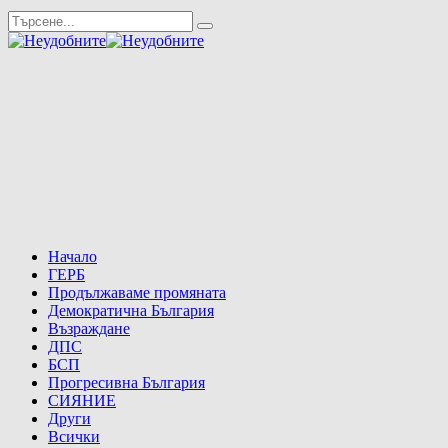
Начало
ГЕРБ
Продължаваме промяната
Демократична България
Възраждане
ДПС
БСП
Прогресивна България
СИЯНИЕ
Други
Всички