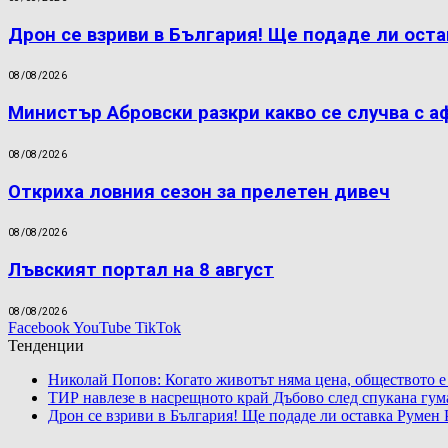
Дрон се взриви в България! Ще подаде ли оста
08/08/2026
Министър Абровски разкри какво се случва с а
08/08/2026
Откриха ловния сезон за прелетен дивеч
08/08/2026
Лъвският портал на 8 август
08/08/2026
Facebook
YouTube
TikTok
Тенденции
Николай Попов: Когато животът няма цена, обществото е
ТИР навлезе в насрещното край Дъбово след спукана гум
Дрон се взриви в България! Ще подаде ли оставка Румен 