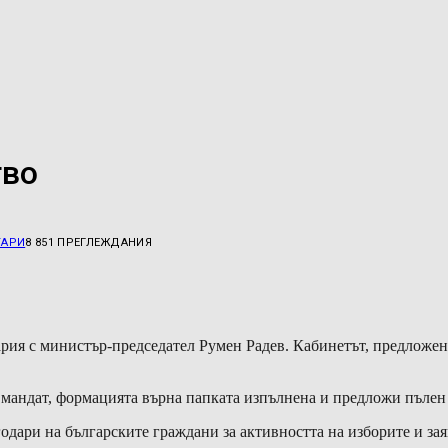
тво
ТАРИ
8 851
ПРЕГЛЕЖДАНИЯ
ария с министър-председател Румен Радев. Кабинетът, предложен
мандат, формацията върна папката изпълнена и предложи пълен 
годари на българските граждани за активността на изборите и за