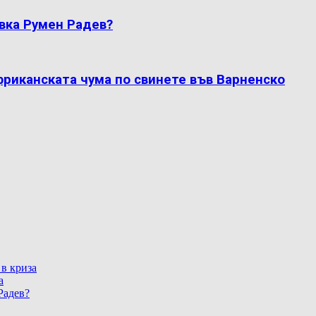
вка Румен Радев?
фриканската чума по свинете във Варненско
 в криза
а
Радев?