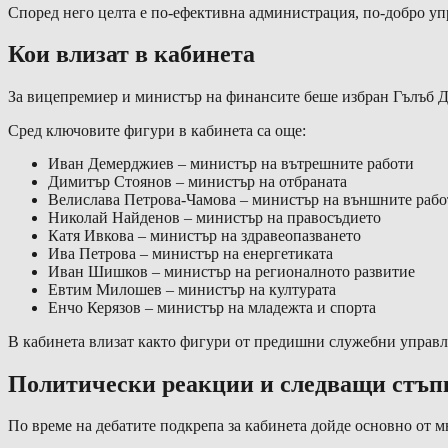
Според него целта е по-ефективна администрация, по-добро уп
Кои влизат в кабинета
За вицепремиер и министър на финансите беше избран Гълъб Д
Сред ключовите фигури в кабинета са още:
Иван Демерджиев – министър на вътрешните работи
Димитър Стоянов – министър на отбраната
Велислава Петрова-Чамова – министър на външните рабо
Николай Найденов – министър на правосъдието
Катя Ивкова – министър на здравеопазването
Ива Петрова – министър на енергетиката
Иван Шишков – министър на регионалното развитие
Евтим Милошев – министър на културата
Енчо Керязов – министър на младежта и спорта
В кабинета влизат както фигури от предишни служебни управле
Политически реакции и следващи стъп
По време на дебатите подкрепа за кабинета дойде основно от м