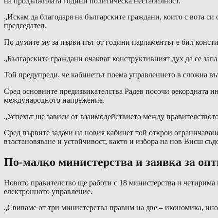
на продължилата години политическа нестабилност.
„Искам да благодаря на българските граждани, които с вота си
председател.
По думите му за първи път от години парламентът е бил конст
„Българските граждани очакват конструктивният дух да се запа
Той предупреди, че кабинетът поема управлението в сложна в
Сред основните предизвикателства Радев посочи рекордната и
международното напрежение.
„Успехът ще зависи от взаимодействието между правителството
Сред първите задачи на новия кабинет той открои ограничаван
възстановяване и устойчивост, както и избора на нов Висш съд
По-малко министерства и заявка за оп
Новото правителство ще работи с 18 министерства и четирима 
електронното управление.
„Свиваме от три министерства правим на две – икономика, ино