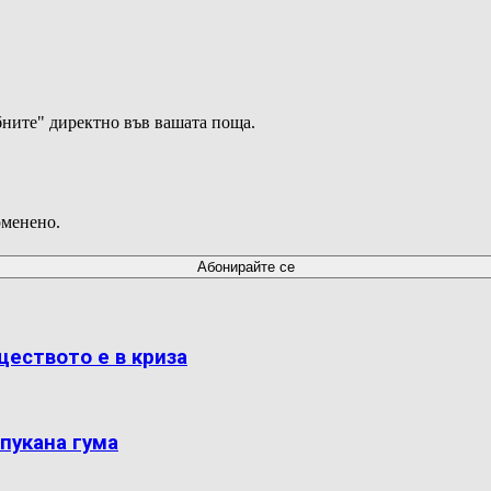
ните" директно във вашата поща.
оменено.
ществото е в криза
пукана гума