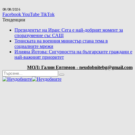
08/08/2026
Facebook
YouTube
TikTok
Тенденции
Президентът на Иран: Сега е най-добрият момент за
споразумение със САЩ
Тениската на военния министър стана тема в
социалните мрежи
Илияна Йотова: Сигурността на българските граждани е
най-важният приоритет
МОЛ: Галин Евтимов - neudobnitebg@gmail.com