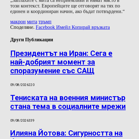
„Заплахите с мита са неприемливи и нямат място в
този контекст. Европейците ще отговорят на тях по
единен и координиран начин, ако бъдат потвърдени.“
макрон
мита
тръмп
Споделяне.
Facebook
Имейл
Копирай връзката
Други Публикации
Президентът на Иран: Сега е
най-добрият момент за
споразумение със САЩ
09/08/2026
220
Тениската на военния министър
стана тема в социалните мрежи
09/08/2026
339
Илияна Йотова: Сигурността на