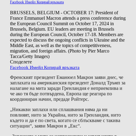
Facebook
Имейл
Копирай връзката
BRUSSELS, BELGIUM - OCTOBER 17: President of
France Emmanuel Macron attends a press conference during
the European Council Summit on October 17, 2024 in
Brussels, Belgium. EU leaders are meeting in Brussels
during the European Council, October 17-18. Members are
expected to discuss the ongoing conflicts in Ukraine and the
Middle East, as well as the topics of competitiveness,
migration, and foreign affairs. (Photo by Pier Marco
Tacca/Getty Images)
Споделете
Facebook
Имейл
Копирай връзката
Френският президент Еманюел Макрон заяви днес, че
заплахата на американския президент Доналд Тръмп за
налагане на мита заради Гренландия е неприемлива и
че ако тя бъде потвърдена, Европа ще реагира по
координиран начин, предаде Ройтерс.
„Никакви заплахи или сплашвания няма да ни
повлияят, нито за Украйна, нито за Гренландия, нито
където и да е по света, когато се сблъскваме с такива
ситуации“, заяви Макрон в „Екс“.