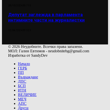
28/10/2024
39 719
Депутат заглежда в парламента
интимните части на журналистки
12/04/2024
39 523
© 2026 Неудобните. Всички права запазени.
МОЛ: Галин Евтимов - neudobnitebg@gmail.com
Изработка от SandyDev
Начало
ГЕРБ
ПП
Възраждане
ДПС
БСП
ИТН
ВЕЛИЧИЕ
МЕЧ
АПС
Други