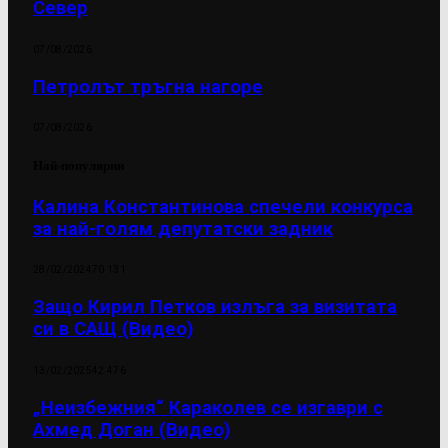
Север
07/08/2026
Петролът тръгна нагоре
07/08/2026
Най-популярни
Калина Константинова спечели конкурса
за най-голям депутатски задник
28/02/2024
70 131
Защо Кирил Петков излъга за визитата
си в САЩ (Видео)
13/02/2025
42 476
„Неизбежния“ Караколев се изгаври с
Ахмед Доган (Видео)