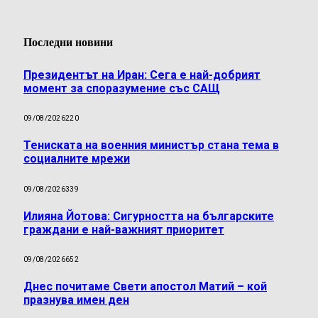
Последни новини
Президентът на Иран: Сега е най-добрият
момент за споразумение със САЩ
09/08/2026
220
Тениската на военния министър стана тема в
социалните мрежи
09/08/2026
339
Илияна Йотова: Сигурността на българските
граждани е най-важният приоритет
09/08/2026
652
Днес почитаме Свети апостол Матий – кой
празнува имен ден