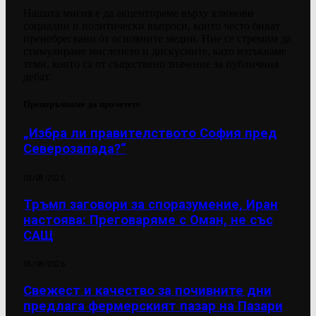
Нашата мисия е да акцентираме върху ключови
социални и политически въпроси, които често биват
пренебрегвани от основните медии. Ние се стремим да
стимулираме мисленето и дискусиите, като изтъкваме
теми, които са от съществено значение за публичния
дебат.
Препоръчваме да прочетете
„Избра ли правителството София пред
Северозапада?“
03/08/2026
Тръмп заговори за споразумение, Иран
настоява: Преговаряме с Оман, не със
САЩ
05/08/2026
Свежест и качество за почивните дни
предлага фермерският пазар на Пазари