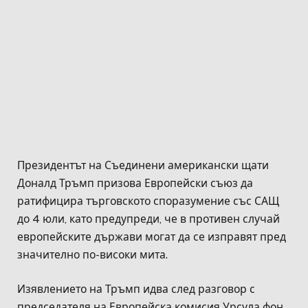
Президентът на Съединени американски щати
Доналд Тръмп призова Европейски съюз да
ратифицира търговското споразумение със САЩ
до 4 юли, като предупреди, че в противен случай
европейските държави могат да се изправят пред
значително по-високи мита.
Изявлението на Тръмп идва след разговор с
председателя на Европейска комисия Урсула фон