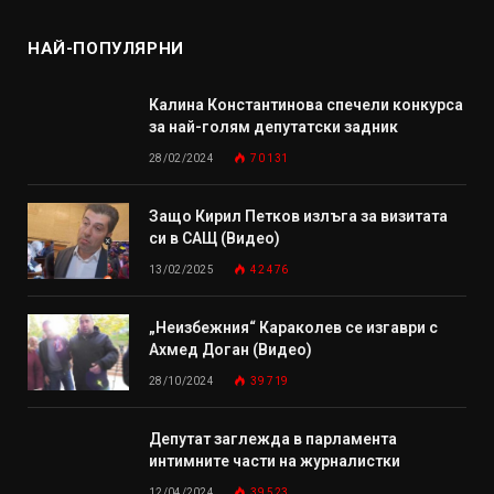
НАЙ-ПОПУЛЯРНИ
Калина Константинова спечели конкурса
за най-голям депутатски задник
28/02/2024
70 131
Защо Кирил Петков излъга за визитата
си в САЩ (Видео)
13/02/2025
42 476
„Неизбежния“ Караколев се изгаври с
Ахмед Доган (Видео)
28/10/2024
39 719
Депутат заглежда в парламента
интимните части на журналистки
12/04/2024
39 523