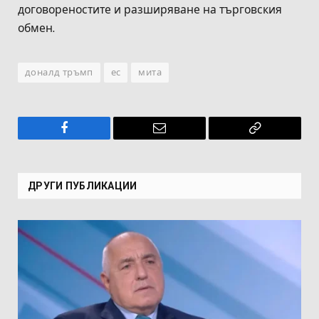
договореностите и разширяване на търговския
обмен.
доналд тръмп
ес
мита
Facebook
Имейл
Копирай
връзката
ДРУГИ ПУБЛИКАЦИИ