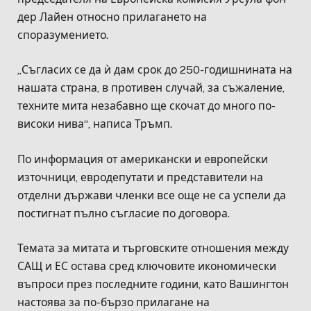
дер Лайен относно прилагането на
споразумението.
„Съгласих се да ѝ дам срок до 250-годишнината на
нашата страна, в противен случай, за съжаление,
техните мита незабавно ще скочат до много по-
високи нива“, написа Тръмп.
По информация от американски и европейски
източници, евродепутати и представители на
отделни държави членки все още не са успели да
постигнат пълно съгласие по договора.
Темата за митата и търговските отношения между
САЩ и ЕС остава сред ключовите икономически
въпроси през последните години, като Вашингтон
настоява за по-бързо прилагане на