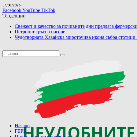
07/08/2026
Facebook
YouTube
TikTok
Тенденции
Свежест и качество за почивните дни предлага фермерски
Петролът тръгна нагоре
Чудотворната Хавайска мироточива икона събра стотици
Начало
ГЕРБ
Продължаваме промяната