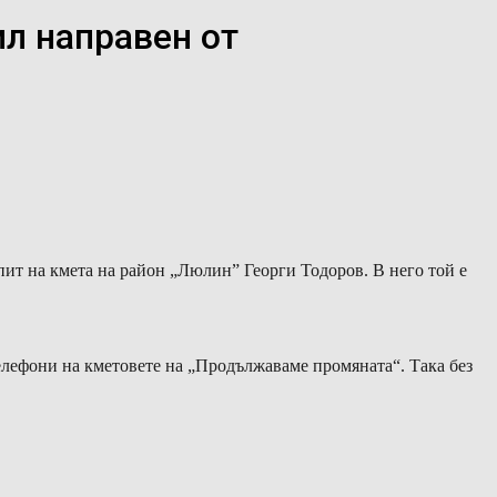
ил направен от
пит на кмета на район „Люлин” Георги Тодоров. В него той е
телефони на кметовете на „Продължаваме промяната“. Така без