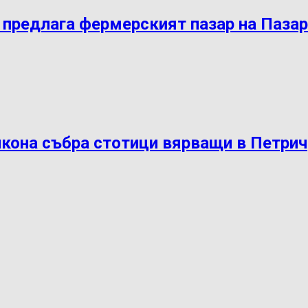
 предлага фермерският пазар на Паза
кона събра стотици вярващи в Петрич