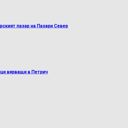
рският пазар на Пазари Север
ци вярващи в Петрич