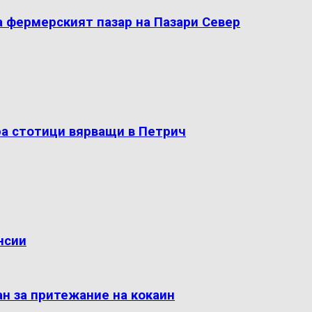
а фермерският пазар на Пазари Север
ра стотици вярващи в Петрич
нсии
н за притежание на кокаин