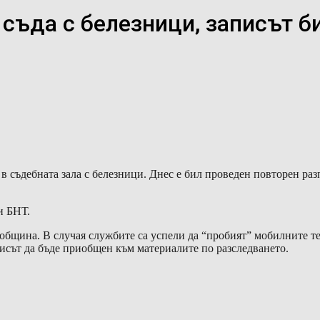
съда с белезници, записът б
 съдебната зала с белезници. Днес е бил проведен повторен раз
и БНТ.
а община. В случая службите са успели да “пробият” мобилните 
писът да бъде приобщен към материалите по разследването.