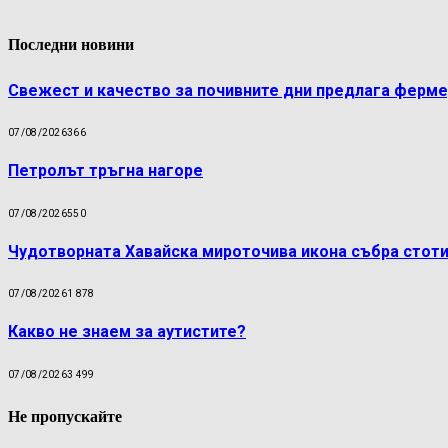
Последни новини
Свежест и качество за почивните дни предлага ферме
07/08/2026
366
Петролът тръгна нагоре
07/08/2026
550
Чудотворната Хавайска мироточива икона събра стоти
07/08/2026
1 878
Какво не знаем за аутистите?
07/08/2026
3 499
Не пропускайте