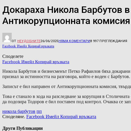
Докараха Никола Барбутов в 
Антикорупционната комисия
ОТ
НЕУДОБНИТЕ
26/06/2025
НЯМА КОМЕНТАРИ
8 997
ПРЕГЛЕЖДАНИЯ
Facebook
Имейл
Копирай връзката
Споделете
Facebook
Имейл
Копирай връзката
Никола Барбутов и бизнесменът Петко Рафаилов бяха докарани в
признал за истинността на разговора, който е воден с Барбутов.
Записът е бил направен от Антикорупционната комисия, твърд
Това е станало в хода на разследване за корупция в Столичнат
да подозира Тодоров е бил поставен под контрол. Очаква се за
никола барбутов
пп
Споделяне.
Facebook
Имейл
Копирай връзката
Други Публикации