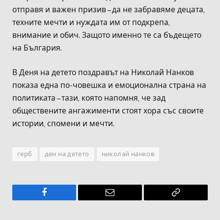
отправя и важен призив – да не забравяме децата,
техните мечти и нуждата им от подкрепа,
внимание и обич. Защото именно те са бъдещето
на България.
В Деня на детето поздравът на Николай Нанков
показа една по-човешка и емоционална страна на
политиката – тази, която напомня, че зад
обществените ангажименти стоят хора със своите
истории, спомени и мечти.
герб
ден на детето
николай нанков
Facebook
Имейл
Копирай
връзката