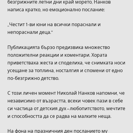
безгрижните летни дни край морето, Нанков
написа кратко, но емоционално послание:
„Честит 1-ви юни на всички пораснали и
непораснали деца.“
Публикацията бързо предизвика множество
положителни реакции и коментари. Хората
приветстваха жеста и споделиха, че снимката носи
усещане за топлина, носталгия и спомени от едно
по-безгрижно детство.
С този личен момент Николай Нанков напомни, че
независимо от възрастта, всеки човек пази в себе
си частица от детския дух – любопитството, мечтите
и способността да се радва на малките неща.
На фона на празничния ден посланието му