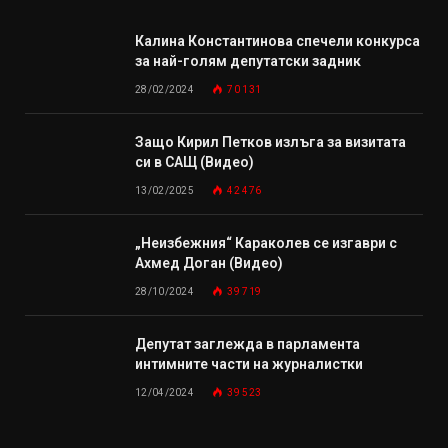
Калина Константинова спечели конкурса
за най-голям депутатски задник
28/02/2024
70 131
Защо Кирил Петков излъга за визитата
си в САЩ (Видео)
13/02/2025
42 476
„Неизбежния“ Караколев се изгаври с
Ахмед Доган (Видео)
28/10/2024
39 719
Депутат заглежда в парламента
интимните части на журналистки
12/04/2024
39 523