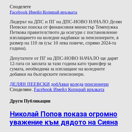
Споделете
Facebook
Имейл
Копирай връзката
Лидерът на ДПС и ПГ на ДПС-НОВО НАЧАЛО Делян
Пеевски поиска от финансовия министър Теменужка
Петкова правителството да осигури с постановление
изплащането на коледни надбавки за пенсионерите, в
размер на 110 лв (със 10 лева повече, спрямо 2024-та
година).
Депутатите от ПГ на ДПС-НОВО НАЧАЛО ще дарят
12-тата си заплата за тази година като трансфер за
сумата, необходима за изплащане на коледните
добавки на българските пенсионери.
ДЕЛЯН ПЕЕВСКИ
добАвки
коледа
пенсионери
Споделяне.
Facebook
Имейл
Копирай връзката
Други Публикации
Николай Попов показа огромно
уважение към дядото на Сияна