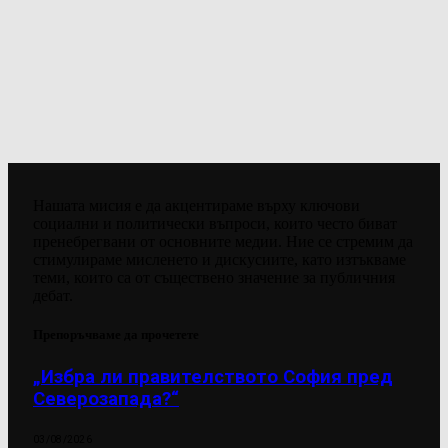
Нашата мисия е да акцентираме върху ключови
социални и политически въпроси, които често биват
пренебрегвани от основните медии. Ние се стремим да
стимулираме мисленето и дискусиите, като изтъкваме
теми, които са от съществено значение за публичния
дебат.
Препоръчваме да прочетете
„Избра ли правителството София пред
Северозапада?“
03/08/2026