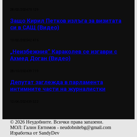
28/02/2024
70 129
Защо Кирил Петков излъга за визитата
си в САЩ (Видео)
13/02/2025
42 476
„Неизбежния“ Караколев се изгаври с
Ахмед Доган (Видео)
28/10/2024
39 719
Депутат заглежда в парламента
интимните части на журналистки
12/04/2024
39 522
© 2026 Неудобните. Всички права запазени.
МОЛ: Галин Евтимов - neudobnitebg@gmail.com
Изработка от SandyDev