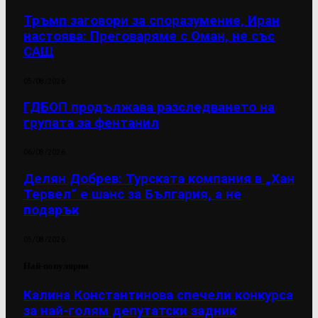
Тръмп заговори за споразумение, Иран
настоява: Преговаряме с Оман, не със
САЩ
05/08/2026
ГДБОП продължава разследването на
групата за фентанил
06/08/2026
Делян Добрев: Турската компания в „Хан
Тервел“ е шанс за България, а не
подарък
05/08/2026
Най-популярни
Калина Константинова спечели конкурса
за най-голям депутатски задник