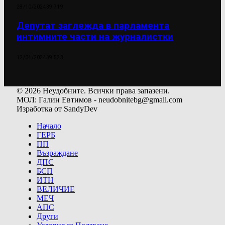
28/10/2024
39 719
Депутат заглежда в парламента
интимните части на журналистки
12/04/2024
39 523
© 2026 Неудобните. Всички права запазени.
МОЛ: Галин Евтимов - neudobnitebg@gmail.com
Изработка от SandyDev
Начало
ГЕРБ
ПП
Възраждане
ДПС
БСП
ИТН
ВЕЛИЧИЕ
МЕЧ
АПС
Други