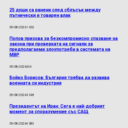
25 души са ранени след сблъсък между
пътнически и товарен влак
09/08/2026
1 002
Попов призова за безкомпромисно спазване на
закона при проверката на сигнали за
предполагаеми злоупотреби в системата на
МВР
09/08/2026
544
Бойко Борисов: България трябва да развива
военната си индустрия
09/08/2026
3 548
Президентът на Иран: Сега е най-добрият
момент за споразумение със САЩ
09/08/2026
4 085