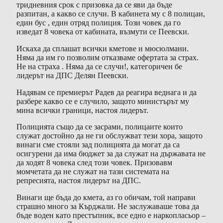
тридневния срок с призовка да се яви да бъде
разпитан, а какво се случи. В кабинета му с 8 полицаи,
един бус , един отряд полиция. Този човек да го
изведат 8 човека от кабината, възмути се Пеевски.
Искаха да сплашат всички кметове и мюсюлмани.
Няма да им го позволим отказваме офертата за страх.
Не на страха . Няма да се случи!, категоричен бе
лидерът на ДПС Делян Пеевски.
Надявам се премиерът Радев да реагира веднага и да
разбере какво се е случило, защото министърът му
мина всички граници, настоя лидерът.
Полицията също да се засрами, полицаите които
служат достойно да не ги обслужват тези хора, защото
винаги сме стояли зад полицията да могат да са
осигурени да има бюджет за да служат на държавата не
да ходят 8 човека след този човек. Призовавм
момчетата да не служат на тази системата на
репресията, настоя лидерът на ДПС.
Винаги ще бъда до кмета, аз го обичам, той направи
страшно много за Кърджали. Не заслужаваше това да
бъде воден като престъпник, все едно е наркопласьор –