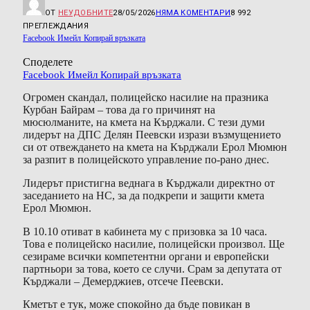
ОТ
НЕУДОБНИТЕ
28/05/2026
НЯМА КОМЕНТАРИ
8 992
ПРЕГЛЕЖДАНИЯ
Facebook
Имейл
Копирай връзката
Споделете
Facebook
Имейл
Копирай връзката
Огромен скандал, полицейско насилие на празника
Курбан Байрам – това да го причинят на
мюсюлманите, на кмета на Кърджали. С тези думи
лидерът на ДПС Делян Пеевски изрази възмущението
си от отвеждането на кмета на Кърджали Ерол Мюмюн
за разпит в полицейското управление по-рано днес.
Лидерът пристигна веднага в Кърджали директно от
заседанието на НС, за да подкрепи и защити кмета
Ерол Мюмюн.
В 10.10 отиват в кабинета му с призовка за 10 часа.
Това е полицейско насилие, полицейски произвол. Ще
сезираме всички компетентни органи и европейски
партньори за това, което се случи. Срам за депутата от
Кърджали – Демерджиев, отсече Пеевски.
Кметът е тук, може спокойно да бъде повикан в