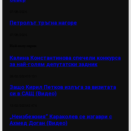
07/08/2026
Петролът тръгна нагоре
07/08/2026
Най-популярни
Калина Константинова спечели конкурса
за най-голям депутатски задник
28/02/2024
70 131
Защо Кирил Петков излъга за визитата
си в САЩ (Видео)
13/02/2025
42 476
„Неизбежния“ Караколев се изгаври с
Ахмед Доган (Видео)