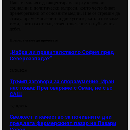
Нашата мисия е да акцентираме върху ключови
социални и политически въпроси, които често биват
пренебрегвани от основните медии. Ние се стремим да
стимулираме мисленето и дискусиите, като изтъкваме
теми, които са от съществено значение за публичния
дебат.
Препоръчваме да прочетете
„Избра ли правителството София пред
Северозапада?“
03/08/2026
Тръмп заговори за споразумение, Иран
настоява: Преговаряме с Оман, не със
САЩ
05/08/2026
Свежест и качество за почивните дни
предлага фермерският пазар на Пазари
Север