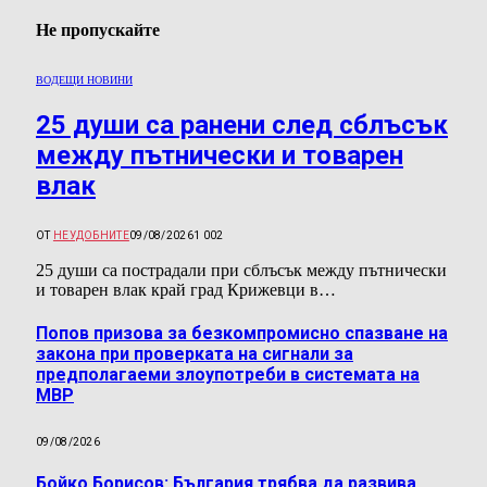
Не пропускайте
ВОДЕЩИ НОВИНИ
25 души са ранени след сблъсък
между пътнически и товарен
влак
ОТ
НЕУДОБНИТЕ
09/08/2026
1 002
25 души са пострадали при сблъсък между пътнически
и товарен влак край град Крижевци в…
Попов призова за безкомпромисно спазване на
закона при проверката на сигнали за
предполагаеми злоупотреби в системата на
МВР
09/08/2026
Бойко Борисов: България трябва да развива