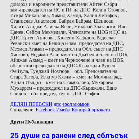
дойдоха и народните представители Айтен Сабри –
зам.-председател на НС и ПГ на ДПС, Калин Стоянов,
Искра Михайлова, Хамид Хамид, Халил Летифов ,
Станислав Анастасов, Байрам Байрам, Шендоан
Халит, Атидже Алиева-Вели, Николай Златарски, Иво
Цанев, Сейфи Мехмедали. Членовете на ЦОБ и ЦС на
ДПС Ертен Анисова, Хюсеин Хафъзов, Радослав
Ревански кмет на Белица и зам.-председател на ДПС,
Мехмед Атаман – председател на Обл. съвет на ДПС
Хасково, Неджми Али, кмет на Джебел и член на ЦОБ,
Айджан Ахмед – кмет на Черноочене и член на ЦОБ,
областния председател на ДПС-Кърджали Рушен
Фейзула, Тунджай Йозтюрк – обл. Председател на
Стара Загора, Илкнур Кязим – кмет на Момчилград,
Аднан Ѝълдъз – кмет на Стамболово, Мухаррем
Мухаррем – председател на ДПС-Кърджали, Едиз
Саидов – обл.председател на ДПС-София.
ДЕЛЯН ПЕЕВСКИ
дпс
ерол мюмюн
Споделяне.
Facebook
Имейл
Копирай връзката
Други Публикации
25 души са ранени след сблъсък