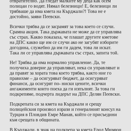
отвратително. Да гледат малките му деца как осем
полицаи го водят. Нямал белезници! Е, белезници ли
трябваше да има кмета на Кърджали?! Това не е
достойно, заяви Пеевски.
Всички трябва да се засрамят за това което се случи.
Срамна акция. Така държавата не може да се управлява
със страх. Какво показаха, че плашат другите кметове
на ДПС какво ще им се случи ако не загубят изборите
догодина, служебно да им ги дадем, това ли искат.
Така ли се управлява държавата със страх, запита той.
Не! Трябва да има нормално управление. Да, те
получиха доверие да управляват, нека си управляват и
да правят за хората това което трябва, както ние го
правихме – да осигуряват бюджет, да осигуряват
финанси, да осигурят по- ниски цените, всички
ангажименти които поеха да ги изпълнят. За това ги
подкрепяме, подчерта лидерът на ДПС Делян Пеевски.
Подкрепата си за кмета на Кърджали и срещу
полицейския произвол изрази и генералният консул на
Турция в Пловдив Емре Манав, който се присъедини
към срещата в общината.
В Кърджали, в знак на подкрепа за кмета Ерол Мюмюн