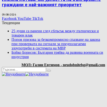
граждани е най-важният приоритет
09/08/2026
Facebook
YouTube
TikTok
Тенденции
25 души са ранени след сблъсък между пътнически и
товарен влак
Попов призова за безкомпромисно спазване на закона
при проверката на сигнали за предполагаеми
злоупотреби в системата на МВР
Бойко Борисов: България трябва да развива военната си
индустрия
МОЛ: Галин Евтимов - neudobnitebg@gmail.com