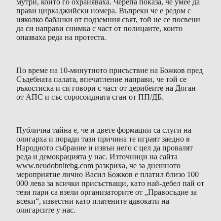
мутри, които го охраняваха. Черепа показа, че умее да
прави циркаджийски номера. Въпреки че е редом с
няколко бабанки от подземния свят, той не се посвени
да си направи снимка с част от полицаите, които
опазваха реда на протеста.
По време на 10-минутното присъствие на Божков пред
Съдебната палата, впечатление направи, че той се
ръкостиска и си говори с част от дерибеите на Доган
от АПС и със соросоидната сган от ПП/ДБ.
Публична тайна е, че и двете формации са слуги на
олигарха и поради тази причина те играят заедно в
Народното събрание и извън него с цел да провалят
реда и демокрацията у нас. Източници на сайта
www.neudobnitebg.com разкриха, че за днешното
мероприятие лично Васил Божков е платил близо 100
000 лева за всички присъстващи, като най-дебел пай от
тези пари са взели организаторите от „Правосъдие за
всеки“, известни като платените адвокати на
олигарсите у нас.