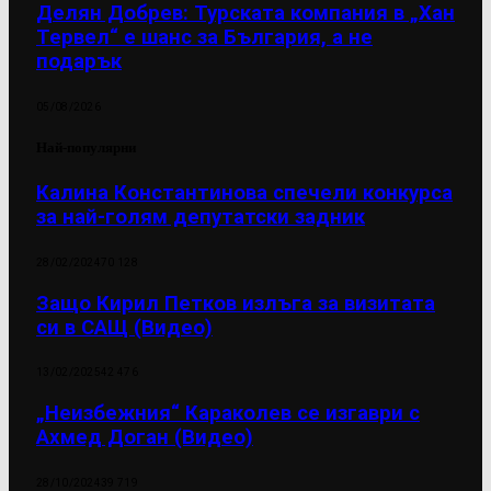
Делян Добрев: Турската компания в „Хан
Тервел“ е шанс за България, а не
подарък
05/08/2026
Най-популярни
Калина Константинова спечели конкурса
за най-голям депутатски задник
28/02/2024
70 128
Защо Кирил Петков излъга за визитата
си в САЩ (Видео)
13/02/2025
42 476
„Неизбежния“ Караколев се изгаври с
Ахмед Доган (Видео)
28/10/2024
39 719