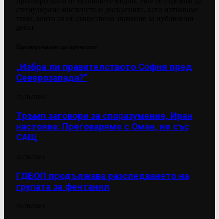
пренебрегвани от основните медии. Ние се стремим да
стимулираме мисленето и дискусиите, като изтъкваме
теми, които са от съществено значение за публичния
дебат.
Препоръчваме да прочетете
„Избра ли правителството София пред
Северозапада?“
03/08/2026
Тръмп заговори за споразумение, Иран
настоява: Преговаряме с Оман, не със
САЩ
05/08/2026
ГДБОП продължава разследването на
групата за фентанил
06/08/2026