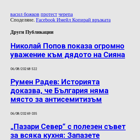
васил божков
протест
черепа
Споделяне.
Facebook
Имейл
Копирай връзката
Други Публикации
Николай Попов показа огромно
уважение към дядото на Сияна
06/08/2026
8 522
Румен Радев: Историята
доказва, че България няма
място за антисемитизъм
06/08/2026
9 035
„Пазари Север“ с полезен съвет
за всяка кухня: Запазете