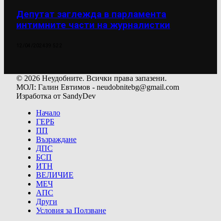
Депутат заглежда в парламента
интимните части на журналистки
12/04/2024
39 522
© 2026 Неудобните. Всички права запазени.
МОЛ: Галин Евтимов - neudobnitebg@gmail.com
Изработка от SandyDev
Начало
ГЕРБ
ПП
Възраждане
ДПС
БСП
ИТН
ВЕЛИЧИЕ
МЕЧ
АПС
Други
Условия за Ползване