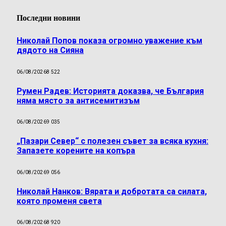
Последни новини
Николай Попов показа огромно уважение към
дядото на Сияна
06/08/2026
8 522
Румен Радев: Историята доказва, че България
няма място за антисемитизъм
06/08/2026
9 035
„Пазари Север“ с полезен съвет за всяка кухня:
Запазете корените на копъра
06/08/2026
9 056
Николай Нанков: Вярата и добротата са силата,
която променя света
06/08/2026
8 920