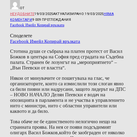
ОТ
НЕУДОБНИТЕ
19/03/2025
АКТУАЛИЗИРАНО:
19/03/2025
НЯМА
КОМЕНТАРИ
9 009
ПРЕГЛЕЖДАНИЯ
Facebook
Имейл
Копирай връзката
Споделете
Facebook
Имейл
Копирай връзката
Стотина души се събраха на платен протест от Васил
Божков в центъра на София пред сградата на Съдебна
палата. Странен бе лозунгът на „мероприятието“ –
„Вън Пеевски от властта“.
Някои от минувачите се пошегуваха на глас, че
организаторите, които са измислили този слоган явно
са били пияни или надрусани, защото лидерът на ДПС
– НОВО НАЧАЛО Делян Пеевски е водач на
опозицията в парламента и не участва в управлението
нито с министри, нито с областни управители или
каквото и да било.
Това обаче не бе единственото нелогично нещо на
странната проява. На нея се появи подсъдимият
олигарх Васил Божков,който бе заобграден от няколко