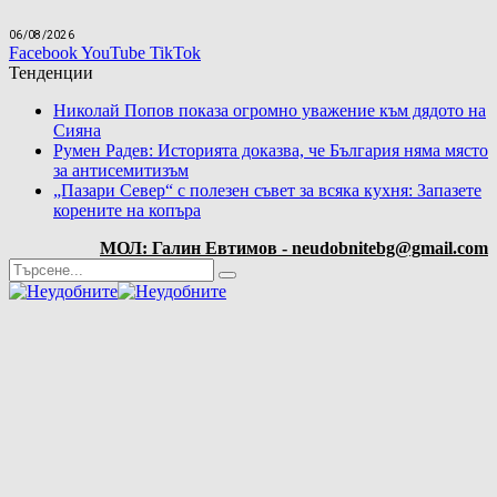
06/08/2026
Facebook
YouTube
TikTok
Тенденции
Николай Попов показа огромно уважение към дядото на
Сияна
Румен Радев: Историята доказва, че България няма място
за антисемитизъм
„Пазари Север“ с полезен съвет за всяка кухня: Запазете
корените на копъра
МОЛ: Галин Евтимов - neudobnitebg@gmail.com