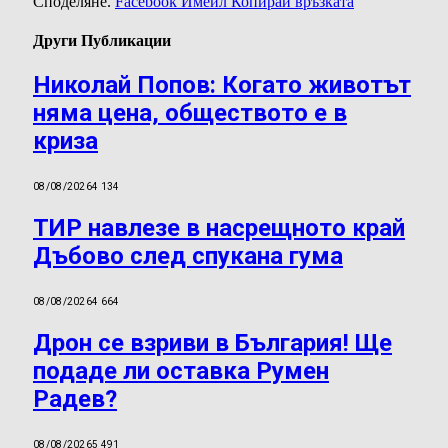
Споделяне.
Facebook
Имейл
Копирай връзката
Други Публикации
Николай Попов: Когато животът
няма цена, обществото е в
криза
08/08/2026
4 134
ТИР навлезе в насрещното край
Дъбово след спукана гума
08/08/2026
4 664
Дрон се взриви в България! Ще
подаде ли оставка Румен
Радев?
08/08/2026
5 491