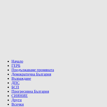
Начало
ГЕРБ
Продължаваме промяната
Демократична България
Възраждане
ДПС
БСП
Прогресивна България
СИЯНИЕ
Други
Всички