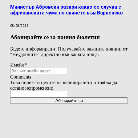
Министър Абровски разкри какво се случва с
африканската чума по свинете във Варненско
08/08/2026
Абонирайте се за нашия бюлетин
Бъдете информирани! Получавайте важните новини от
"Неудобните" директно във вашата поща.
Имейл
*
Comments
Това поле е за целите на валидирането и трябва да
остане непроменено.