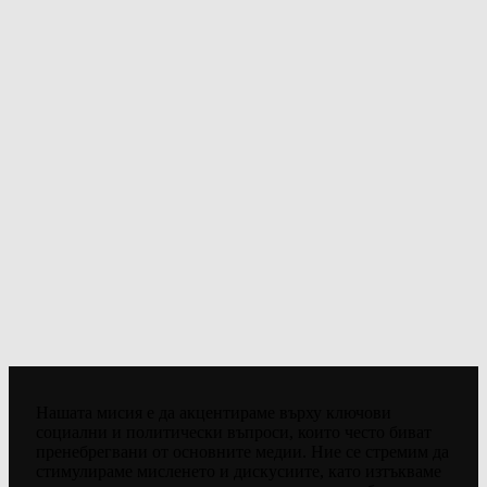
Нашата мисия е да акцентираме върху ключови
социални и политически въпроси, които често биват
пренебрегвани от основните медии. Ние се стремим да
стимулираме мисленето и дискусиите, като изтъкваме