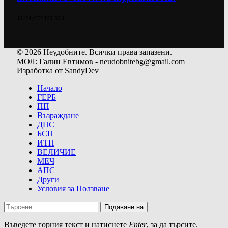
12/04/2024
39 523
© 2026 Неудобните. Всички права запазени.
МОЛ: Галин Евтимов - neudobnitebg@gmail.com
Изработка от SandyDev
Начало
ГЕРБ
ПП
Възраждане
ДПС
БСП
ИТН
ВЕЛИЧИЕ
МЕЧ
АПС
Други
Условия за Ползване
Подаване на
Въведете горния текст и натиснете
Enter
, за да търсите.