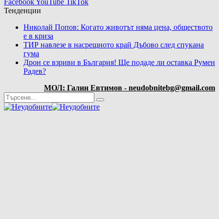
Facebook
YouTube
TikTok
Тенденции
Николай Попов: Когато животът няма цена, обществото
е в криза
ТИР навлезе в насрещното край Дъбово след спукана
гума
Дрон се взриви в България! Ще подаде ли оставка Румен
Радев?
МОЛ: Галин Евтимов - neudobnitebg@gmail.com