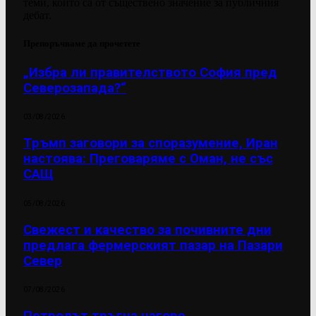
теми, които са от съществено значение за публичния
дебат.
Препоръчваме да прочетете
„Избра ли правителството София пред
Северозапада?“
03/08/2026
Тръмп заговори за споразумение, Иран
настоява: Преговаряме с Оман, не със
САЩ
05/08/2026
Свежест и качество за почивните дни
предлага фермерският пазар на Пазари
Север
07/08/2026
Петролът тръгна нагоре