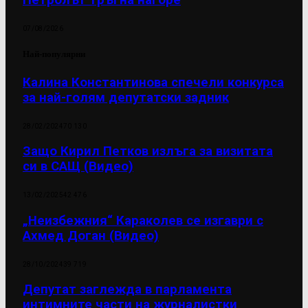
07/08/2026
Най-популярни
Калина Константинова спечели конкурса
за най-голям депутатски задник
28/02/2024
70 130
Защо Кирил Петков излъга за визитата
си в САЩ (Видео)
13/02/2025
42 476
„Неизбежния“ Караколев се изгаври с
Ахмед Доган (Видео)
28/10/2024
39 719
Депутат заглежда в парламента
интимните части на журналистки