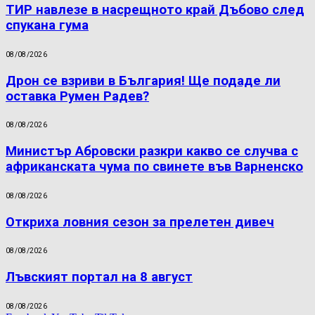
ТИР навлезе в насрещното край Дъбово след
спукана гума
08/08/2026
Дрон се взриви в България! Ще подаде ли
оставка Румен Радев?
08/08/2026
Министър Абровски разкри какво се случва с
африканската чума по свинете във Варненско
08/08/2026
Откриха ловния сезон за прелетен дивеч
08/08/2026
Лъвският портал на 8 август
08/08/2026