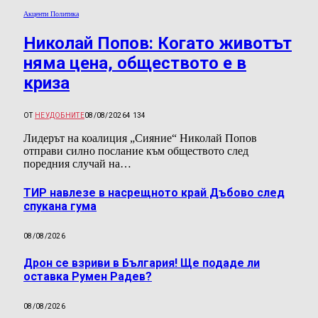
Акценти Политика
Николай Попов: Когато животът
няма цена, обществото е в
криза
ОТ
НЕУДОБНИТЕ
08/08/2026
4 134
Лидерът на коалиция „Сияние“ Николай Попов
отправи силно послание към обществото след
поредния случай на…
ТИР навлезе в насрещното край Дъбово след
спукана гума
08/08/2026
Дрон се взриви в България! Ще подаде ли
оставка Румен Радев?
08/08/2026