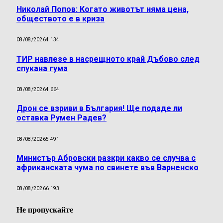
Николай Попов: Когато животът няма цена,
обществото е в криза
08/08/2026
4 134
ТИР навлезе в насрещното край Дъбово след
спукана гума
08/08/2026
4 664
Дрон се взриви в България! Ще подаде ли
оставка Румен Радев?
08/08/2026
5 491
Министър Абровски разкри какво се случва с
африканската чума по свинете във Варненско
08/08/2026
6 193
Не пропускайте