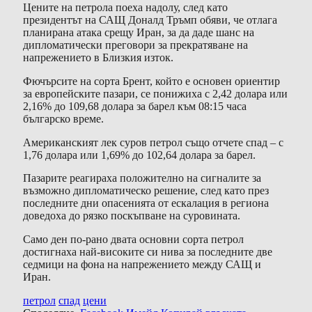
Цените на петрола поеха надолу, след като
президентът на САЩ Доналд Тръмп обяви, че отлага
планирана атака срещу Иран, за да даде шанс на
дипломатически преговори за прекратяване на
напрежението в Близкия изток.
Фючърсите на сорта Брент, който е основен ориентир
за европейските пазари, се понижиха с 2,42 долара или
2,16% до 109,68 долара за барел към 08:15 часа
българско време.
Американският лек суров петрол също отчете спад – с
1,76 долара или 1,69% до 102,64 долара за барел.
Пазарите реагираха положително на сигналите за
възможно дипломатическо решение, след като през
последните дни опасенията от ескалация в региона
доведоха до рязко поскъпване на суровината.
Само ден по-рано двата основни сорта петрол
достигнаха най-високите си нива за последните две
седмици на фона на напрежението между САЩ и
Иран.
петрол
спад
цени