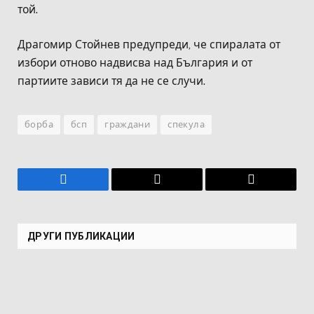
той.
Драгомир Стойнев предупреди, че спиралата от
избори отново надвисва над България и от
партиите зависи тя да не се случи.
борба
бсп
граждани
спекула
Facebook
Имейл
Копирай
връзката
ДРУГИ ПУБЛИКАЦИИ