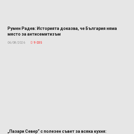
Румен Радев: Историята доказва, че България няма
място за антисемитизъм
06/08/2026
9 035
„Пазари Север“ с полезен съвет за всяка кухня: