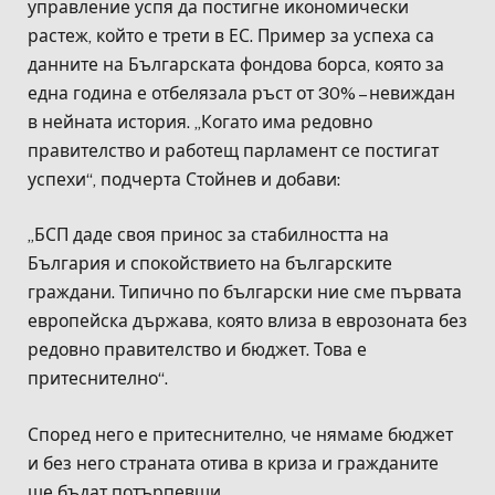
управление успя да постигне икономически
растеж, който е трети в ЕС. Пример за успеха са
данните на Българската фондова борса, която за
една година е отбелязала ръст от 30% – невиждан
в нейната история. „Когато има редовно
правителство и работещ парламент се постигат
успехи“, подчерта Стойнев и добави:
„БСП даде своя принос за стабилността на
България и спокойствието на българските
граждани. Типично по български ние сме първата
европейска държава, която влиза в еврозоната без
редовно правителство и бюджет. Това е
притеснително“.
Според него е притеснително, че нямаме бюджет
и без него страната отива в криза и гражданите
ще бъдат потърпевши.