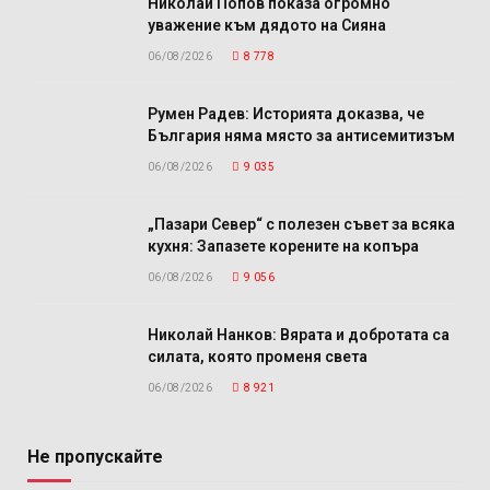
Николай Попов показа огромно
уважение към дядото на Сияна
06/08/2026
8 778
Румен Радев: Историята доказва, че
България няма място за антисемитизъм
06/08/2026
9 035
„Пазари Север“ с полезен съвет за всяка
кухня: Запазете корените на копъра
06/08/2026
9 056
Николай Нанков: Вярата и добротата са
силата, която променя света
06/08/2026
8 921
Не пропускайте