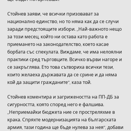
Стойнев заяви, че всички призовават за
национално единство, но то няма как да се случи
заради предстоящите избори. „Най-важното нещо
за този месец, който ни остава като работа е
приемането на законодателство, което касае
борбата със спекулата. Виждаме, че има нелоялни
практики сред търговците. Всичко върви нагоре и
се закръглява. Ето това сътвориха всички тези,
които желаеха държавата да се срине и да няма
кой да защити гражданите“, каза той.
Стойнев коментира и загрижеността на ПП-ДБ за
сигурността, която според него е фалшива.
„Неприемайки бюджета ние се простреляхме в
крака. Спряхте модернизацията на българската
армия, тази година ще бъде нулева за нея“, добави