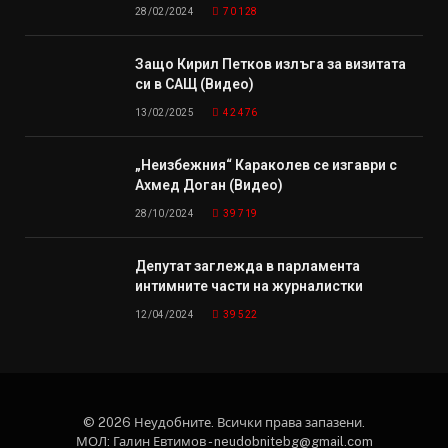
28/02/2024
70 128
Защо Кирил Петков излъга за визитата
си в САЩ (Видео)
13/02/2025
42 476
„Неизбежния“ Караколев се изгаври с
Ахмед Доган (Видео)
28/10/2024
39 719
Депутат заглежда в парламента
интимните части на журналистки
12/04/2024
39 522
© 2026 Неудобните. Всички права запазени.
МОЛ: Галин Евтимов - neudobnitebg@gmail.com