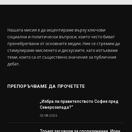
Нашата мисия е да акцентираме върху ключови
социални и политически въпроси, които често биват
пренебрегвани от основните медии. Ние се стремим да
стимулираме мисленето и дискусиите, като изтъкваме
теми, които са от съществено значение за публичния
дебат.
ПРЕПОРЪЧВАМЕ ДА ПРОЧЕТЕТЕ
„Избра ли правителството София пред
Северозапада?“
03/08/2026
Тръмп заговори за споразумение, Иран