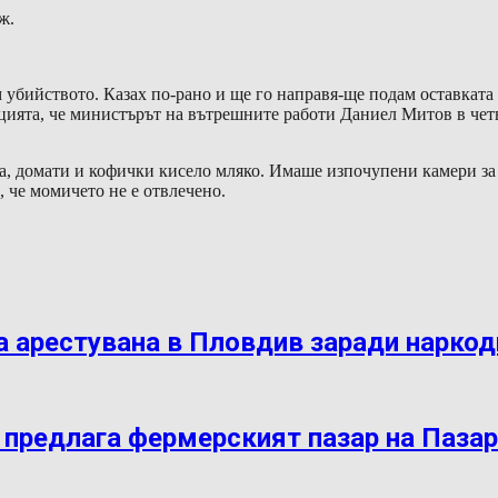
ж.
 убийството. Казах по-рано и ще го направя-ще подам оставката
ята, че министърът на вътрешните работи Даниел Митов в четвъ
ца, домати и кофички кисело мляко. Имаше изпочупени камери з
 че момичето не е отвлечено.
 арестувана в Пловдив заради нарко
 предлага фермерският пазар на Паза