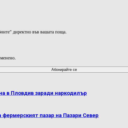
ните" директно във вашата поща.
оменено.
на в Пловдив заради наркодилър
а фермерският пазар на Пазари Север