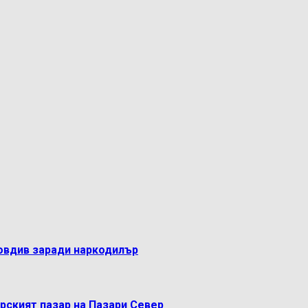
овдив заради наркодилър
рският пазар на Пазари Север