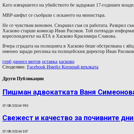
Като извършител на убийството бе задържан 17-годишен младе
МВР-шефът се съобрази с искането на министъра.
Не се чувствам виновен. Свършил съм си работата. Разкрил съм
Хасково старши комисар Иван Расоков. Той потвърди информаци
кореспондентът на БТА в Хасково Красимира Славова.
Вчера сградата на полицията в Хасково беше обстрелвана с яй
именно заради реплика на полицейския директор Иван Расоков,
герб
даниел митов
оставка
хасково
Споделяне.
Facebook
Имейл
Копирай връзката
Други Публикации
Пишман адвокатката Ваня Симеонова
07/08/2026
4 990
Свежест и качество за почивните дни
07/08/2026
6 507