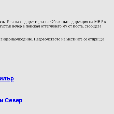
 си. Това каза директорът на Областната дирекция на МВР в
ртък вечер е поискал оттеглянето му от поста, съобщава
а видеонаблюдение. Недоволството на местните се отприщи
дилър
ри Север