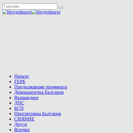
Начало
ГЕРБ
Продължаваме промяната
Демократична България
Възраждане
ДПС
БСП
Прогресивна България
СИЯНИЕ
Други
Всички