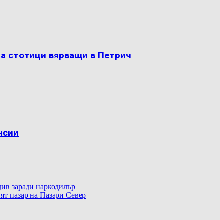
ра стотици вярващи в Петрич
нсии
ив заради наркодилър
ят пазар на Пазари Север