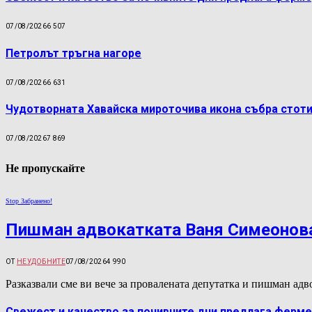
07/08/2026
6 507
Петролът тръгна нагоре
07/08/2026
6 631
Чудотворната Хавайска мироточива икона събра стоти
07/08/2026
7 869
Не пропускайте
Stop Забранено!
Пишман адвокатката Ваня Симеонова
ОТ
НЕУДОБНИТЕ
07/08/2026
4 990
Разказвали сме ви вече за провалената депутатка и пишман а
Свежест и качество за почивните дни предлага ферме