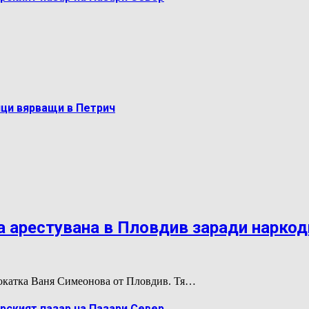
ци вярващи в Петрич
 арестувана в Пловдив заради нарко
двокатка Ваня Симеонова от Пловдив. Тя…
рският пазар на Пазари Север