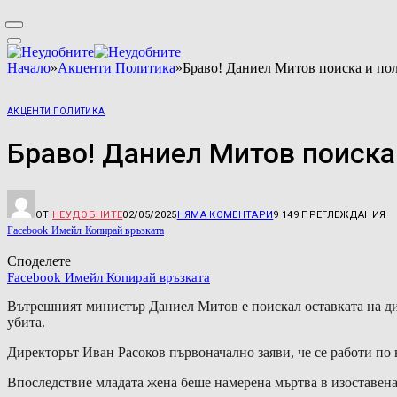
Начало
»
Акценти Политика
»
Браво! Даниел Митов поиска и пол
АКЦЕНТИ ПОЛИТИКА
Браво! Даниел Митов поиска
ОТ
НЕУДОБНИТЕ
02/05/2025
НЯМА КОМЕНТАРИ
9 149
ПРЕГЛЕЖДАНИЯ
Facebook
Имейл
Копирай връзката
Споделете
Facebook
Имейл
Копирай връзката
Вътрешният министър Даниел Митов е поискал оставката на ди
убита.
Директорът Иван Расоков първоначално заяви, че се работи по 
Впоследствие младата жена беше намерена мъртва в изоставена