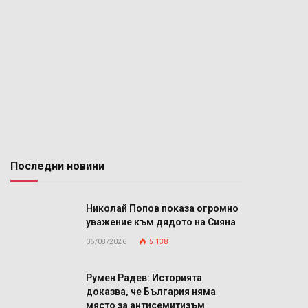
Последни новини
Николай Попов показа огромно
уважение към дядото на Сияна
06/08/2026
5 138
Румен Радев: Историята
доказва, че България няма
място за антисемитизъм