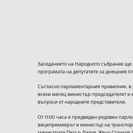
Заседанието на Народното събрание ще з
програмата на депутатите за днешния п
Съгласно парламентарния правилник, в 
всеки месец министър-председателят и 
въпроси от народните представители.
От 11:00 часа е предвиден редовен парла
вицепремиерът и министър на транспор
министрите Петър Дилов, Жечо Станков,