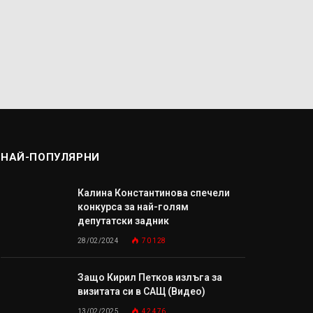
НАЙ-ПОПУЛЯРНИ
Калина Константинова спечели
конкурса за най-голям
депутатски задник
28/02/2024
70 128
Защо Кирил Петков излъга за
визитата си в САЩ (Видео)
13/02/2025
42 476