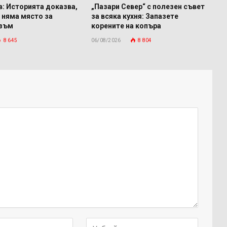
: Историята доказва,
„Пазари Север“ с полезен съвет
 няма място за
за всяка кухня: Запазете
изъм
корените на копъра
8 645
06/08/2026
8 804