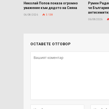
Николай Попов показа огромно
Румен Радев
уважение към дядото на Сияна
че България
антисемит
06/08/2026
5 138
06/08/2026
ОСТАВЕТЕ ОТГОВОР