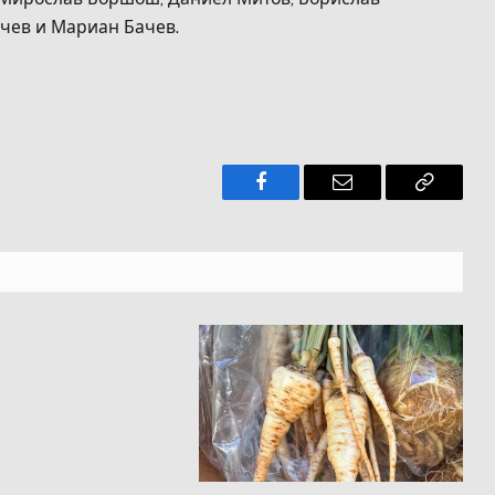
лчев и Мариан Бачев.
Facebook
Имейл
Копира
връзкат