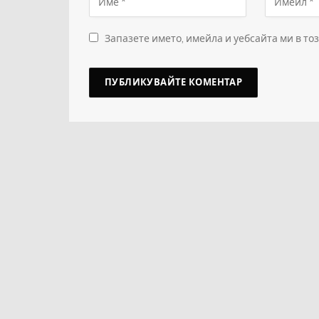
Запазете името, имейла и уебсайта ми в то