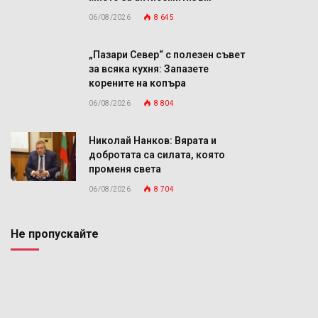
06/08/2026
8 645
„Пазари Север“ с полезен съвет
за всяка кухня: Запазете
корените на копъра
06/08/2026
8 804
Николай Нанков: Вярата и
добротата са силата, която
променя света
06/08/2026
8 704
Не пропускайте