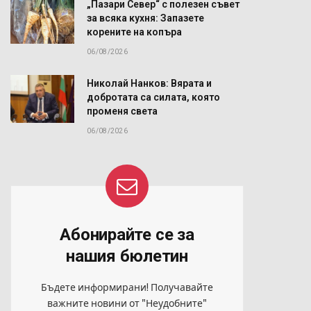
„Пазари Север“ с полезен съвет
за всяка кухня: Запазете
корените на копъра
06/08/2026
Николай Нанков: Вярата и
добротата са силата, която
променя света
06/08/2026
Абонирайте се за
нашия бюлетин
Бъдете информирани! Получавайте
важните новини от "Неудобните"