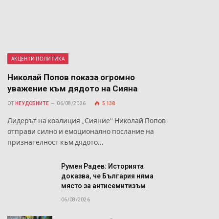
АКЦЕНТИ ПОЛИТИКА
Николай Попов показа огромно
й
уважение към дядото на Сияна
а
ОТ
НЕУДОБНИТЕ
06/08/2026
5 138
Лидерът на коалиция „Сияние“ Николай Попов
отправи силно и емоционално послание на
признателност към дядото…
Румен Радев: Историята
доказва, че България няма
място за антисемитизъм
06/08/2026