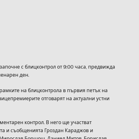
апочне с блицконтрол от 9:00 часа, предвижда
ленарен ден.
рамките на блицконтрола в първия петък на
вицепремиерите отговарят на актуални устни
ментарен контрол. В него ще участват
та и съобщенията Гроздан Караджов и
 Мирослав Боршош, Даниел Митов, Борислав