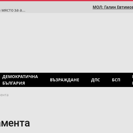
МОЛ: Галин Евтимов
Румен Радев: Историята доказва, че България няма място за антисемитизъм
ДЕМОКРАТИЧНА
ВЪЗРАЖДАНЕ
ДПС
БСП
БЪЛГАРИЯ
мента
амента