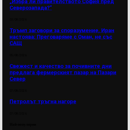
„Избра ли правителството София пред
Северозапада?“
03/08/2026
Тръмп заговори за споразумение, Иран
настоява: Преговаряме с Оман, не със
САЩ
05/08/2026
Свежест и качество за почивните дни
предлага фермерският пазар на Пазари
Север
07/08/2026
Петролът тръгна нагоре
07/08/2026
Най-популярни