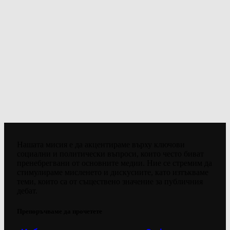
Нашата мисия е да акцентираме върху ключови
социални и политически въпроси, които често биват
пренебрегвани от основните медии. Ние се стремим да
стимулираме мисленето и дискусиите, като изтъкваме
теми, които са от съществено значение за публичния
дебат.
Препоръчваме да прочетете