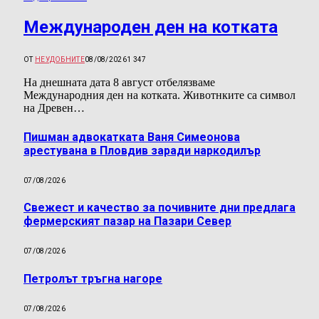
Международен ден на котката
ОТ
НЕУДОБНИТЕ
08/08/2026
1 347
На днешната дата 8 август отбелязваме
Международния ден на котката. Животнките са символ
на Древен…
Пишман адвокатката Ваня Симеонова
арестувана в Пловдив заради наркодилър
07/08/2026
Свежест и качество за почивните дни предлага
фермерският пазар на Пазари Север
07/08/2026
Петролът тръгна нагоре
07/08/2026