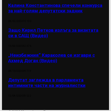
Калина Константинова спечели конкурса
за най-голям депутатски задник
28/02/2024
70 130
Защо Кирил Петков излъга за визитата
си в САЩ (Видео)
13/02/2025
42 476
„Неизбежния“ Караколев се изгаври с
Ахмед Доган (Видео)
28/10/2024
39 719
Депутат заглежда в парламента
интимните части на журналистки
12/04/2024
39 522