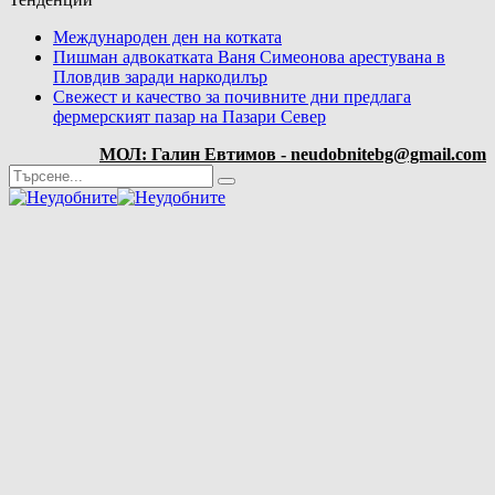
Международен ден на котката
Пишман адвокатката Ваня Симеонова арестувана в
Пловдив заради наркодилър
Свежест и качество за почивните дни предлага
фермерският пазар на Пазари Север
МОЛ: Галин Евтимов - neudobnitebg@gmail.com