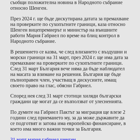
съобщи положителна новина в Народното събрание
относно Шенген.
През 2024 г. ще бъде дискутирана датата за премахване
на проверките по сухопътните граници, каза относно
Шенген вицепремиерът и министър на външните
работи Мария Габриел по време на блиц контрол в
Народното събрание.
В решението се казва, че след влизането с въздушни и
морски граници на 31 март, през 2024 г. ще има дата за
премахване на проверките по сухопътните граници.
След 31 март България вече няма да бъде наблюдател
на масата за взимане на решения. България ще бъде
пълноправен член, участващ в дискусиите, имащ
своето право на глас, обясни Габриел.
Според нея след 31 март стотици хиляди български
граждани ще могат да се възползват от улесненията.
По думите на Габриел Пактът за миграция ще влезе 2
години след приемането му, за да може държавите да
се подготвят и затова има европейско финансиране, в
което има много важни точки за България.
31 март
мария габриел
шенген