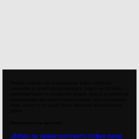
Нашата мисия е да акцентираме върху ключови
социални и политически въпроси, които често биват
пренебрегвани от основните медии. Ние се стремим да
стимулираме мисленето и дискусиите, като изтъкваме
теми, които са от съществено значение за публичния
дебат.
Препоръчваме да прочетете
„Избра ли правителството София пред