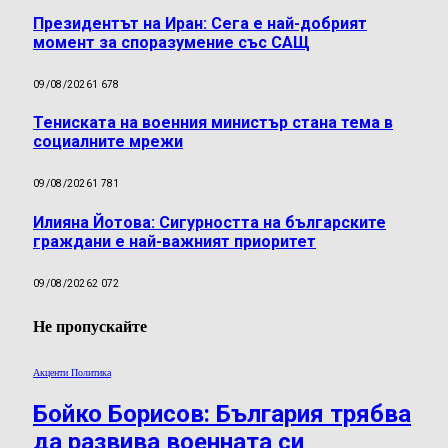
Президентът на Иран: Сега е най-добрият
момент за споразумение със САЩ
09/08/2026
1 678
Тениската на военния министър стана тема в
социалните мрежи
09/08/2026
1 781
Илияна Йотова: Сигурността на българските
граждани е най-важният приоритет
09/08/2026
2 072
Не пропускайте
Акценти Политика
Бойко Борисов: България трябва
да развива военната си