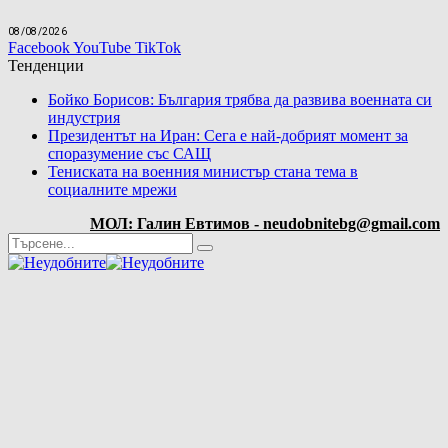
08/08/2026
Facebook
YouTube
TikTok
Тенденции
Бойко Борисов: България трябва да развива военната си
индустрия
Президентът на Иран: Сега е най-добрият момент за
споразумение със САЩ
Тениската на военния министър стана тема в
социалните мрежи
МОЛ: Галин Евтимов - neudobnitebg@gmail.com