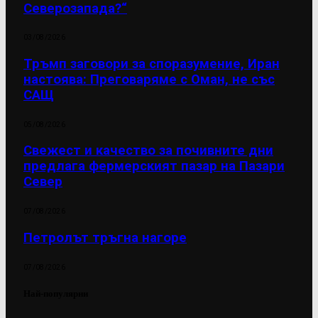
Северозапада?“
03/08/2026
Тръмп заговори за споразумение, Иран
настоява: Преговаряме с Оман, не със
САЩ
05/08/2026
Свежест и качество за почивните дни
предлага фермерският пазар на Пазари
Север
07/08/2026
Петролът тръгна нагоре
07/08/2026
Най-популярни