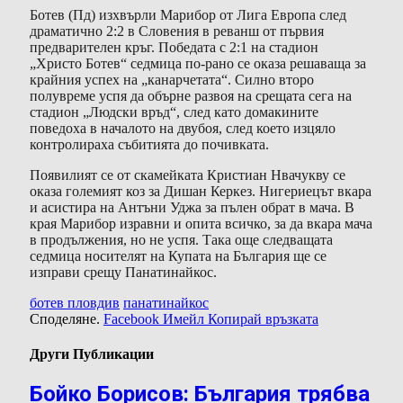
Ботев (Пд) изхвърли Марибор от Лига Европа след
драматично 2:2 в Словения в реванш от първия
предварителен кръг. Победата с 2:1 на стадион
„Христо Ботев“ седмица по-рано се оказа решаваща за
крайния успех на „канарчетата“. Силно второ
полувреме успя да обърне развоя на срещата сега на
стадион „Людски връд“, след като домакините
поведоха в началото на двубоя, след което изцяло
контролираха събитията до почивката.
Появилият се от скамейката Кристиан Нвачукву се
оказа големият коз за Дишан Керкез. Нигериецът вкара
и асистира на Антъни Уджа за пълен обрат в мача. В
края Марибор изравни и опита всичко, за да вкара мача
в продължения, но не успя. Така още следващата
седмица носителят на Купата на България ще се
изправи срещу Панатинайкос.
ботев пловдив
панатинайкос
Споделяне.
Facebook
Имейл
Копирай връзката
Други Публикации
Бойко Борисов: България трябва