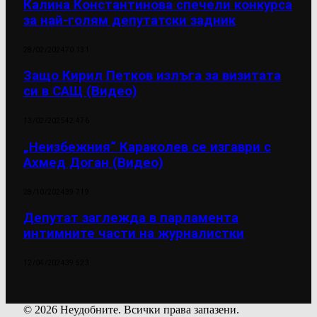
Калина Константинова спечели конкурса
за най-голям депутатски задник
28/02/2024
70 131
Защо Кирил Петков излъга за визитата
си в САЩ (Видео)
13/02/2025
42 476
„Неизбежния“ Караколев се изгаври с
Ахмед Доган (Видео)
28/10/2024
39 719
Депутат заглежда в парламента
интимните части на журналистки
12/04/2024
39 523
© 2026 Неудобните. Всички права запазени.