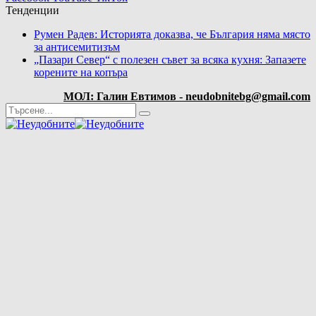
Тенденции
Румен Радев: Историята доказва, че България няма място
за антисемитизъм
„Пазари Север“ с полезен съвет за всяка кухня: Запазете
корените на копъра
МОЛ: Галин Евтимов - neudobnitebg@gmail.com