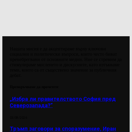
Нашата мисия е да акцентираме върху ключови
социални и политически въпроси, които често биват
пренебрегвани от основните медии. Ние се стремим да
стимулираме мисленето и дискусиите, като изтъкваме
теми, които са от съществено значение за публичния
дебат.
Препоръчваме да прочетете
„Избра ли правителството София пред
Северозапада?“
03/08/2026
Тръмп заговори за споразумение, Иран