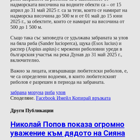
надморската височина на водните обекти са – от 15
април до 31 май 2025 г. са за тези, които се намират на
надморска височина до 500 м и от 01 май до 15 юни
2025 г., за обектите, които се намират на височина от
500 до 1 500 м.
Също така със заповедта се удължава забраната за улов
на бяла риба (Sander lucioperca), щука (Esox lucius) и
распер (Aspius aspius) с мрежени риболовни уреди в
българския участък на река Дунав до 31 май 2025 г.,
включително.
Важно за лицата, извършващи любителски риболов, е,
че са определени водоеми, в които любителският
риболов е разрешен в периода на забраната.
забрана
моруна
риба
улов
Споделяне.
Facebook
Имейл
Копирай връзката
Други Публикации
Николай Попов показа огромно
уважение към дядото на Сияна