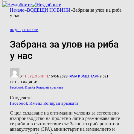
Начало
»
ВОДЕЩИ НОВИНИ
»
Забрана за улов на риба
у нас
ВОДЕЩИ НОВИНИ
Забрана за улов на риба
у нас
ОТ
НЕУДОБНИТЕ
15/04/2025
НЯМА КОМЕНТАРИ
9 021
ПРЕГЛЕЖДАНИЯ
Facebook
Имейл
Копирай връзката
Споделете
Facebook
Имейл
Копирай връзката
С цел създаване на оптимални условия за естествено
възпроизводство на пролетно-лятно размножаващите
се риби и в съответствие със Закона за рибарството и
аквакултурите (ЗРА), министърът на земеделието и