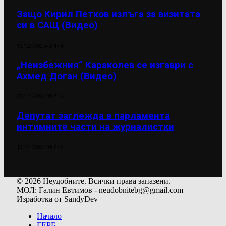
Защо Кирил Петков излъга за визитата
си в САЩ (Видео)
13/02/2025
42 476
„Неизбежния“ Караколев се изгаври с
Ахмед Доган (Видео)
28/10/2024
39 719
Депутат заглежда в парламента
интимните части на журналистки
12/04/2024
39 522
© 2026 Неудобните. Всички права запазени.
МОЛ: Галин Евтимов - neudobnitebg@gmail.com
Изработка от SandyDev
Начало
ГЕРБ