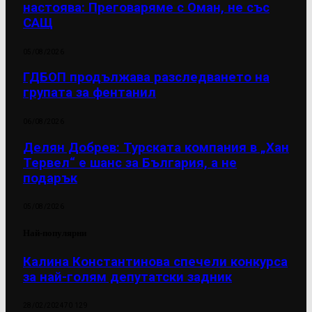
настоява: Преговаряме с Оман, не със
САЩ
05/08/2026
ГДБОП продължава разследването на
групата за фентанил
06/08/2026
Делян Добрев: Турската компания в „Хан
Тервел“ е шанс за България, а не
подарък
05/08/2026
Най-популярни
Калина Константинова спечели конкурса
за най-голям депутатски задник
28/02/2024
70 129