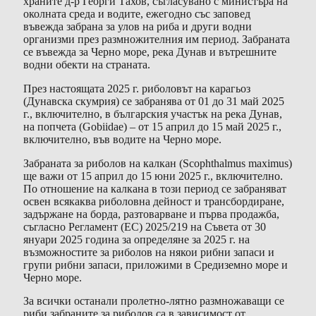
храните д-р Георги Тахов, съгласувано с министъра на
околната среда и водите, ежегодно със заповед
въвежда забрана за улов на риба и други водни
организми през размножителния им период. Забраната
се въвежда за Черно море, река Дунав и вътрешните
водни обекти на страната.
През настоящата 2025 г. риболовът на карагьоз
(Дунавска скумрия) се забранява от 01 до 31 май 2025
г., включително, в българския участък на река Дунав,
на попчета (Gobiidae) – от 15 април до 15 май 2025 г.,
включително, във водите на Черно море.
Забраната за риболов на калкан (Scophthalmus maximus)
ще важи от 15 април до 15 юни 2025 г., включително.
По отношение на калкана в този период се забраняват
освен всякаква риболовна дейност и трансбордиране,
задържане на борда, разтоварване и първа продажба,
съгласно Регламент (ЕС) 2025/219 на Съвета от 30
януари 2025 година за определяне за 2025 г. на
възможностите за риболов на някои рибни запаси и
групи рибни запаси, приложими в Средиземно море и
Черно море.
За всички останали пролетно-лятно размножаващи се
риби забраните за риболов са в зависимост от