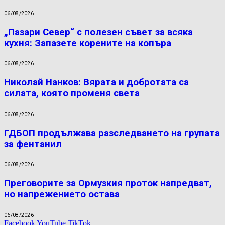
06/08/2026
„Пазари Север“ с полезен съвет за всяка
кухня: Запазете корените на копъра
06/08/2026
Николай Нанков: Вярата и добротата са
силата, която променя света
06/08/2026
ГДБОП продължава разследването на групата
за фентанил
06/08/2026
Преговорите за Ормузкия проток напредват,
но напрежението остава
06/08/2026
Facebook
YouTube
TikTok