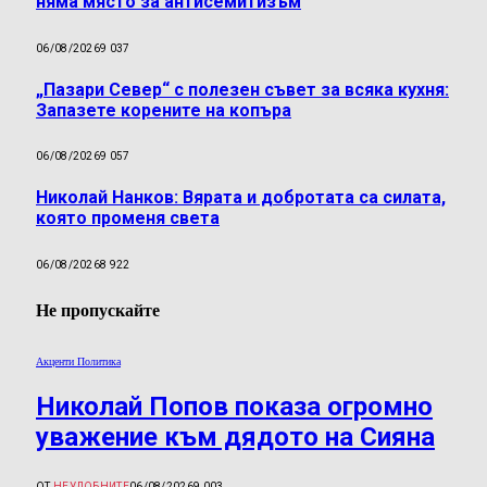
няма място за антисемитизъм
06/08/2026
9 037
„Пазари Север“ с полезен съвет за всяка кухня:
Запазете корените на копъра
06/08/2026
9 057
Николай Нанков: Вярата и добротата са силата,
която променя света
06/08/2026
8 922
Не пропускайте
Акценти Политика
Николай Попов показа огромно
уважение към дядото на Сияна
ОТ
НЕУДОБНИТЕ
06/08/2026
9 003