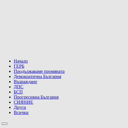
Начало
ГЕРБ
Продължаваме промяната
Демократична България
Възраждане
ДПС
БСП
Прогресивна България
СИЯНИЕ
Други
Всички