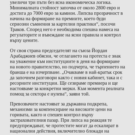
увеличи три пъти без ясна икономическа логика.
Минималната стойност започва от около 2800 евро и
достига до 7000 евро за камион. Липсва прозрачност в
начина на формиране на премиите, което буди
сериозни съмнения за картелни практики“, посочи
Траков. Според него е необходима спешна намеса на
регулаторите и въвеждане на ясни правила и контрол
върху цените.
От своя страна председателят на съюза Йордан
Арабаджиев обясни, че отлагането на протеста е знак
на уважение към институциите в деня на формиране
на новото правителство, но подчерта, че търпението на
бранша е на изчерпване. „Очакваме в най-кратък срок
да започнем разговори както с новия кабинет, така и с
ресорните институции. Ще сезираме премиера и ще
настояваме за конкретни мерки. Към момента реалната
помощ за сектора е нулева“, заяви той.
Превозвачите настояват за държавна подкрепа,
механизми за компенсиране на високите цени на
горивата, както и спешен контрол върху
застрахователния пазар. При липса на реакция те
предупреждават, че протестите могат да ескалират в
национални действия, включително блокади на