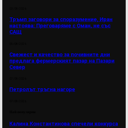
03/08/2026
Тръмп заговори за споразумение, Иран
настоява: Преговаряме с Оман, не със
САЩ
05/08/2026
Свежест и качество за почивните дни
предлага фермерският пазар на Пазари
Север
07/08/2026
Петролът тръгна нагоре
07/08/2026
Най-популярни
Калина Константинова спечели конкурса