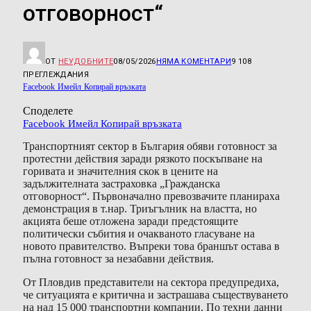
отговорност“
ОТ
НЕУДОБНИТЕ
08/05/2026
НЯМА КОМЕНТАРИ
9 108
ПРЕГЛЕЖДАНИЯ
Facebook
Имейл
Копирай връзката
Споделете
Facebook
Имейл
Копирай връзката
Транспортният сектор в България обяви готовност за
протестни действия заради рязкото поскъпване на
горивата и значителния скок в цените на
задължителната застраховка „Гражданска
отговорност“. Първоначално превозвачите планираха
демонстрация в т.нар. Триъгълник на властта, но
акцията беше отложена заради предстоящите
политически събития и очакваното гласуване на
новото правителство. Въпреки това браншът остава в
пълна готовност за незабавни действия.
От Пловдив представители на сектора предупредиха,
че ситуацията е критична и застрашава съществуването
на над 15 000 транспортни компании. По техни данни