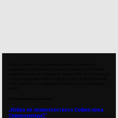
Нашата мисия е да акцентираме върху ключови
социални и политически въпроси, които често биват
пренебрегвани от основните медии. Ние се стремим да
стимулираме мисленето и дискусиите, като изтъкваме
теми, които са от съществено значение за публичния
дебат.
Препоръчваме да прочетете
„Избра ли правителството София пред
Северозапада?“