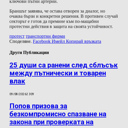
ключови пътни артерии.
Браншът заявява, че остава отворен за диалог, но
очаква бързи и конкретни решения. В противен случай
секторът е готов да премине към по-мащабни
протестни действия в защита на своята устойчивост.
протест
транспортни фирми
Споделяне.
Facebook
Имейл
Копирай връзката
Други Публикации
25 души са ранени след сблъсък
между пътнически и товарен
влак
09/08/2026
2 309
Попов призова за
безкомпромисно спазване на
закона при проверката на