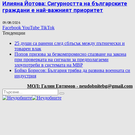
Илияна Йотова: Сигурността на българските
граждани е най-важният приоритет
09/08/2026
Facebook
YouTube
TikTok
Тенденции
25 души са ранени след сблъсък между пътнически и
товарен влак
Попов призова за безкомпромисно спазване на закона
при проверката на сигнали за предполагаеми
злоупотреби в системата на МВР
Бойко Борисов: България трябва да развива военната си
индустрия
МОЛ: Галин Евтимов - neudobnitebg@gmail.com