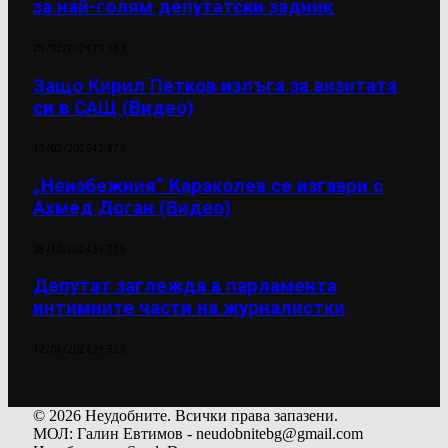
за най-голям депутатски задник
28/02/2024
70 131
Защо Кирил Петков излъга за визитата
си в САЩ (Видео)
13/02/2025
42 476
„Неизбежния“ Караколев се изгаври с
Ахмед Доган (Видео)
28/10/2024
39 719
Депутат заглежда в парламента
интимните части на журналистки
12/04/2024
39 523
© 2026 Неудобните. Всички права запазени.
МОЛ: Галин Евтимов - neudobnitebg@gmail.com