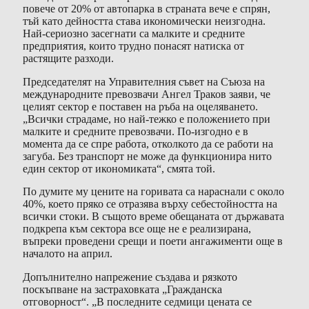
повече от 20% от автопарка в страната вече е спрян,
тъй като дейността става икономически неизгодна.
Най-сериозно засегнати са малките и средните
предприятия, които трудно понасят натиска от
растящите разходи.
Председателят на Управителния съвет на Съюза на
международните превозвачи Ангел Траков заяви, че
целият сектор е поставен на ръба на оцеляването.
„Всички страдаме, но най-тежко е положението при
малките и средните превозвачи. По-изгодно е в
момента да се спре работа, отколкото да се работи на
загуба. Без транспорт не може да функционира нито
един сектор от икономиката“, смята той.
По думите му цените на горивата са нараснали с около
40%, което пряко се отразява върху себестойността на
всички стоки. В същото време обещаната от държавата
подкрепа към сектора все още не е реализирана,
въпреки проведени срещи и поети ангажименти още в
началото на април.
Допълнително напрежение създава и рязкото
поскъпване на застраховката „Гражданска
отговорност“. „В последните седмици цената се