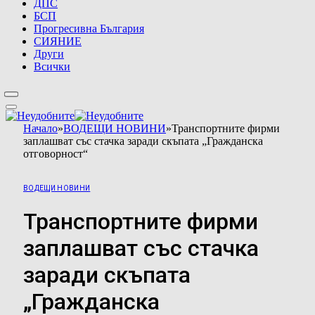
ДПС
БСП
Прогресивна България
СИЯНИЕ
Други
Всички
Начало
»
ВОДЕЩИ НОВИНИ
»
Транспортните фирми
заплашват със стачка заради скъпата „Гражданска
отговорност“
ВОДЕЩИ НОВИНИ
Транспортните фирми
заплашват със стачка
заради скъпата
„Гражданска