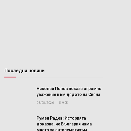
Последни новини
Николай Попов показа огромно
уважение към дядото на Сияна
06/08/2026
905
Румен Радев: Историята
доказва, че България няма
място за антисемитизъм