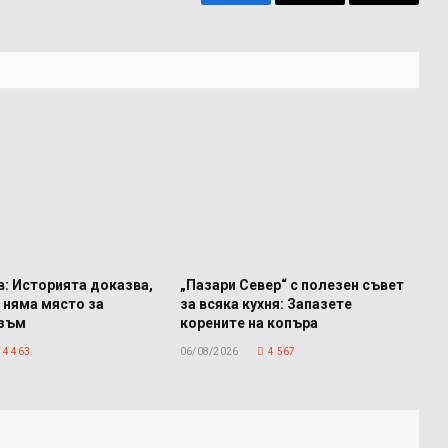
Facebook
Имейл
Копира
връзкат
: Историята доказва,
„Пазари Север“ с полезен съвет
 няма място за
за всяка кухня: Запазете
изъм
корените на копъра
4 463
06/08/2026
4 567