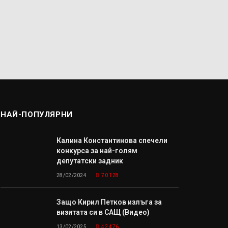
НАЙ-ПОПУЛЯРНИ
Калина Константинова спечели
конкурса за най-голям
депутатски задник
28/02/2024
70 128
Защо Кирил Петков излъга за
визитата си в САЩ (Видео)
13/02/2025
42 476