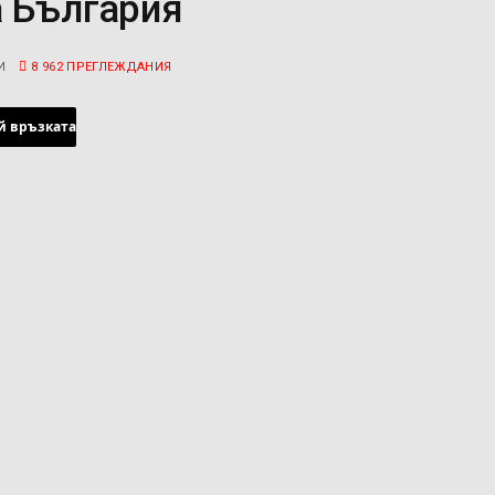
а България
И
8 962
ПРЕГЛЕЖДАНИЯ
й връзката