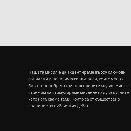
Нашата мисия е да акцентираме върху ключови
социални и политически въпроси, които често
биват пренебрегвани от основните медии. Ние се
стремим да стимулираме мисленето и дискусиите,
като изтъкваме теми, които са от съществено
значение за публичния дебат.