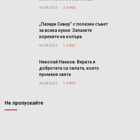
06/08/2026
4 463
„Пазари Север“ с полезен съвет
за всяка кухня: Запазете
корените на копъра
06/08/2026
4 567
Николай Нанков: Вярата и
добротата са силата, която
променя света
06/08/2026
4 590
Не пропускайте