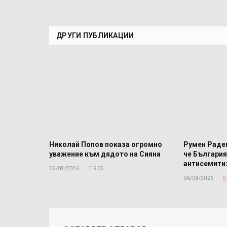
ДРУГИ ПУБЛИКАЦИИ
Николай Попов показа огромно
Румен Радев
уважение към дядото на Сияна
че България
антисемит
06/08/2026
905
06/08/2026