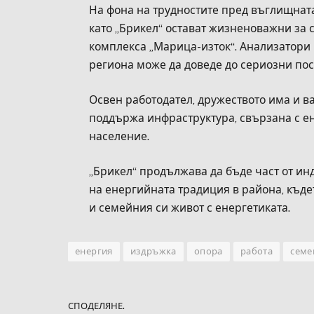
На фона на трудностите пред въглищнат
като „Брикел“ остават жизненоважни за 
комплекса „Марица-изток“. Анализатори
региона може да доведе до сериозни пос
Освен работодател, дружеството има и в
поддържа инфраструктура, свързана с е
население.
„Брикел“ продължава да бъде част от ин
на енергийната традиция в района, къд
и семейния си живот с енергетиката.
енергия
издръжка
опора
работа
семе
СПОДЕЛЯНЕ.