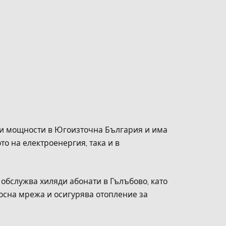
ни мощности в Югоизточна България и има
о на електроенергия, така и в
обслужва хиляди абонати в Гълъбово, като
сна мрежа и осигурява отопление за
.