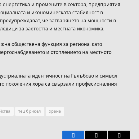
а енергетика и промените в сектора, предприятия
социалната и икономическата стабилност в
 предупреждават, че затварянето на мощности в
ледици за заетостта и местната икономика.
ажна обществена функция за региона, като
нергоснабдяването и отоплението на местното
дустриалната идентичност на Гълъбово и символ
ето поколения хора са свързали професионалния
йства
тец брикел
храна