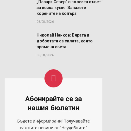
й
„Пазари Север“ с полезен съвет
за всяка кухня: Запазете
а
корените на копъра
06/08/2026
Николай Нанков: Вярата и
добротата са силата, която
променя света
06/08/2026
Абонирайте се за
нашия бюлетин
Бъдете информирани! Получавайте
важните новини от "Неудобните"