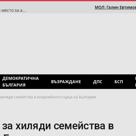
МОЛ: Галин Евтимов
Румен Радев: Историята доказва, че България няма място за антисемитизъм
ДЕМОКРАТИЧНА
ВЪЗРАЖДАНЕ
ДПС
БСП
БЪЛГАРИЯ
а хиляди семейства в енергийното сърце на България
 за хиляди семейства в