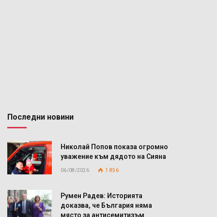
Последни новини
Николай Попов показа огромно
уважение към дядото на Сияна
06/08/2026
1 856
Румен Радев: Историята
доказва, че България няма
място за антисемитизъм