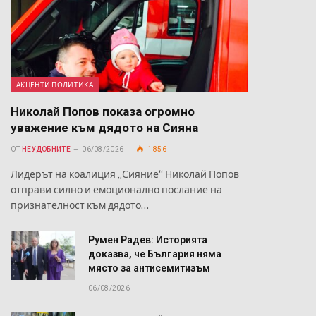
й
а
АКЦЕНТИ ПОЛИТИКА
Николай Попов показа огромно
уважение към дядото на Сияна
ОТ
НЕУДОБНИТЕ
06/08/2026
1 856
Лидерът на коалиция „Сияние“ Николай Попов
отправи силно и емоционално послание на
признателност към дядото…
Румен Радев: Историята
доказва, че България няма
място за антисемитизъм
06/08/2026