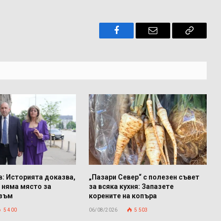
Facebook
Имейл
Копира
връзкат
: Историята доказва,
„Пазари Север“ с полезен съвет
 няма място за
за всяка кухня: Запазете
изъм
корените на копъра
5 400
06/08/2026
5 503