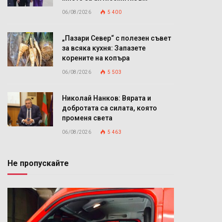
06/08/2026
5 400
„Пазари Север“ с полезен съвет
за всяка кухня: Запазете
корените на копъра
06/08/2026
5 503
Николай Нанков: Вярата и
добротата са силата, която
променя света
06/08/2026
5 463
Не пропускайте