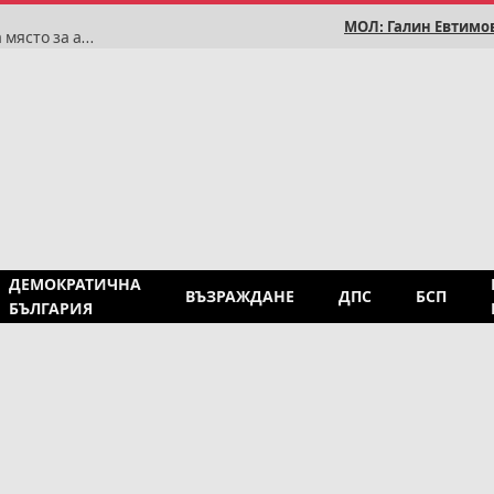
МОЛ: Галин Евтимов
Румен Радев: Историята доказва, че България няма място за антисемитизъм
ДЕМОКРАТИЧНА
ВЪЗРАЖДАНЕ
ДПС
БСП
БЪЛГАРИЯ
я