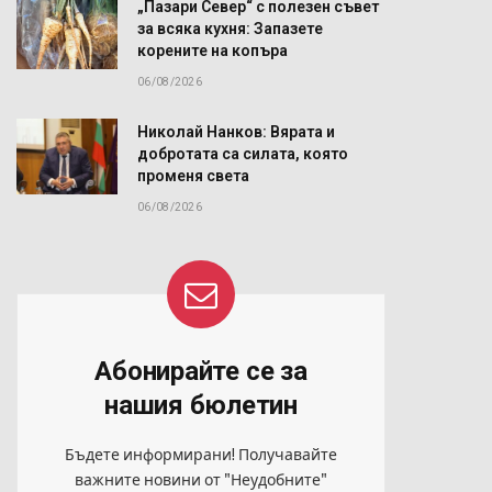
„Пазари Север“ с полезен съвет
за всяка кухня: Запазете
корените на копъра
06/08/2026
Николай Нанков: Вярата и
добротата са силата, която
променя света
06/08/2026
Абонирайте се за
нашия бюлетин
Бъдете информирани! Получавайте
важните новини от "Неудобните"