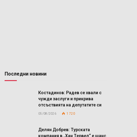
Последни новини
Костадинов: Радев се хвали с
чужди заслуги и прикрива
отсъствията на депутатите си
05/08/2026
1 720
Делян Добрев: Турската
компания в „Хан Тервел“ е шанс