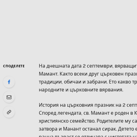
На днешната дата 2 септември, вярващит
СПОДЕЛЕТЕ
Мамант. Както всеки друг църковен празн
традиции, обичаи и забрани. Ето какво тр
народните и църковните вярвания.
История на църковния празник на 2 сеп
Според легендата, св. Мамант е роден в
християнско семейство. Родителите му с
затвора и Манант останал сирак. Детето 
ранна възраст се отличава с чистотата н