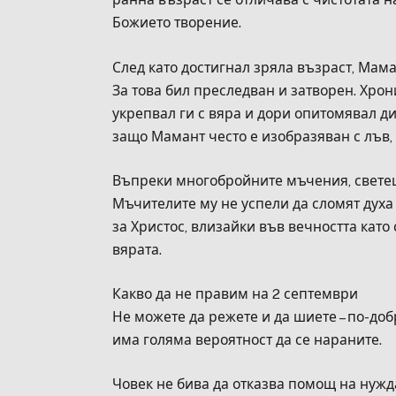
Божието творение.
След като достигнал зряла възраст, Мама
За това бил преследван и затворен. Хрон
укрепвал ги с вяра и дори опитомявал д
защо Мамант често е изобразяван с лъв, 
Въпреки многобройните мъчения, светец
Мъчителите му не успели да сломят дух
за Христос, влизайки във вечността като
вярата.
Какво да не правим на 2 септември
Не можете да режете и да шиете – по-доб
има голяма вероятност да се нараните.
Човек не бива да отказва помощ на нужд