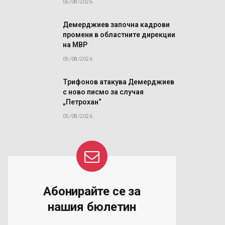
05/08/2026
Демерджиев започна кадрови
промени в областните дирекции
на МВР
05/08/2026
Трифонов атакува Демерджиев
с ново писмо за случая
„Петрохан“
05/08/2026
Абонирайте се за
нашия бюлетин