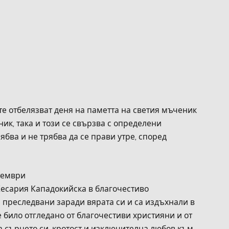
е отбелязват деня на паметта на светия мъченик
ик, така и този се свързва с определени
ябва и не трябва да се прави утре, според
тември
 Кесария Кападокийска в благочестиво
а преследвани заради вярата си и са издъхнали в
е било отгледано от благочестиви християни и от
а сърцето си, кротост и изключителна любов към