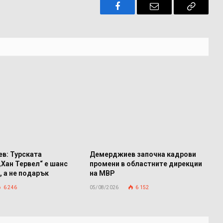
Facebook
Имейл
Копира
връзкат
в: Турската
Демерджиев започна кадрови
„Хан Тервел“ е шанс
промени в областните дирекции
, а не подарък
на МВР
6 246
05/08/2026
6 152