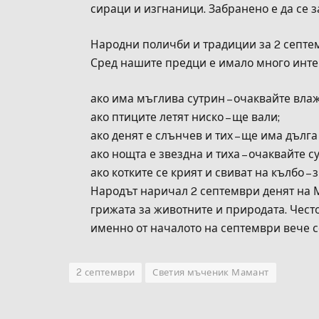
сираци и изгнаници. Забранено е да се з
Народни поличби и традиции за 2 септе
Сред нашите предци е имало много интер
ако има мъглива сутрин – очаквайте влаж
ако птиците летят ниско – ще вали;
ако денят е слънчев и тих – ще има дълга
ако нощта е звездна и тиха – очаквайте су
ако котките се крият и свиват на кълбо – 
Народът наричал 2 септември денят на 
грижата за животните и природата. Често
именно от началото на септември вече с
2 септември
Светия мъченик Мамант