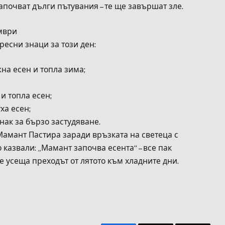
апочват дълги пътувания – те ще завършат зле.
мври
есни знаци за този ден:
на есен и топла зима;
 и топла есен;
ха есен;
знак за бързо застудяване.
Мамант Пастира заради връзката на светеца с
 казвали: „Мамант започва есента“ – все пак
е усеща преходът от лятото към хладните дни.