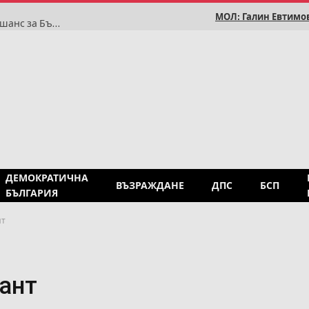
МОЛ: Галин Евтимов
Делян Добрев: Турската компания в „Хан Тервел“ е шанс за България, а не подарък
ДЕМОКРАТИЧНА
ВЪЗРАЖДАНЕ
ДПС
БСП
БЪЛГАРИЯ
нт
ант