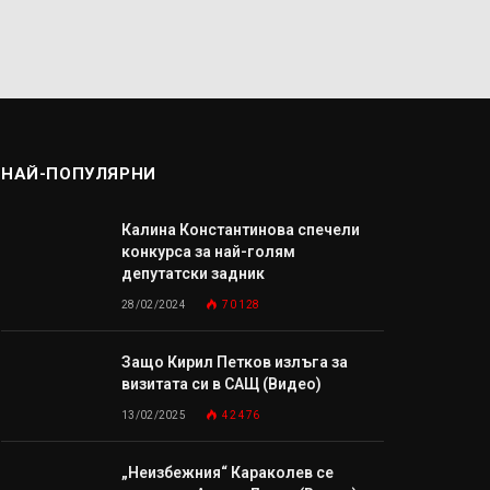
НАЙ-ПОПУЛЯРНИ
Калина Константинова спечели
конкурса за най-голям
депутатски задник
28/02/2024
70 128
Защо Кирил Петков излъга за
визитата си в САЩ (Видео)
13/02/2025
42 476
„Неизбежния“ Караколев се