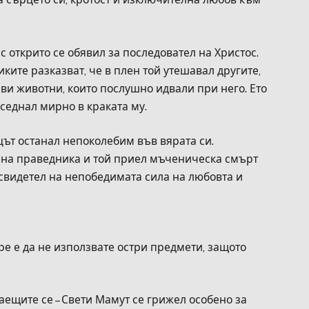
с открито се обявил за последовател на Христос.
иките разказват, че в плен той утешавал другите,
иви животни, които послушно идвали при него. Ето
седнал мирно в краката му.
ът останал непоколебим във вярата си.
а на праведника и той приел мъченическа смърт
 свидетел на непобедимата сила на любовта и
ре е да не използвате остри предмети, защото
аещите се – Свети Мамут се грижел особено за