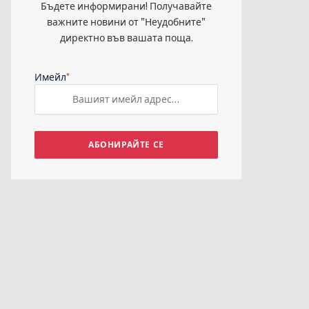
Бъдете информирани! Получавайте
й
важните новини от "Неудобните"
директно във вашата поща.
а
*
Имейл