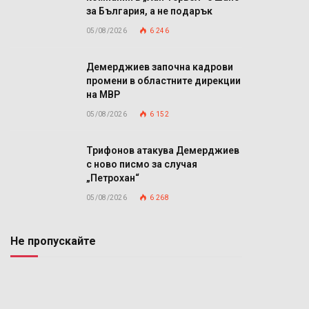
за България, а не подарък
05/08/2026
6 246
Демерджиев започна кадрови
промени в областните дирекции
на МВР
05/08/2026
6 152
Трифонов атакува Демерджиев
с ново писмо за случая
„Петрохан“
05/08/2026
6 268
Не пропускайте