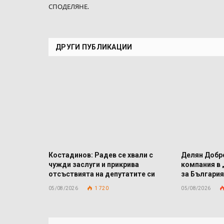
СПОДЕЛЯНЕ.
ДРУГИ ПУБЛИКАЦИИ
Костадинов: Радев се хвали с
Делян Добре
чужди заслуги и прикрива
компания в 
отсъствията на депутатите си
за България
05/08/2026
1 720
05/08/2026