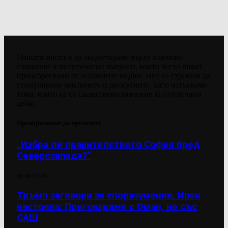
Нашата мисия е да акцентираме върху ключови
социални и политически въпроси, които често биват
пренебрегвани от основните медии. Ние се стремим да
стимулираме мисленето и дискусиите, като изтъкваме
теми, които са от съществено значение за публичния
дебат.
Препоръчваме да прочетете
„Избра ли правителството София пред
Северозапада?“
03/08/2026
Тръмп заговори за споразумение, Иран
настоява: Преговаряме с Оман, не със
САЩ