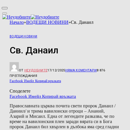
Начало
»
ВОДЕЩИ НОВИНИ
»
Св. Данаил
ВОДЕЩИ НОВИНИ
Св. Данаил
ОТ
НЕУДОБНИТЕ
17/12/2025
НЯМА КОМЕНТАРИ
8 876
ПРЕГЛЕЖДАНИЯ
Facebook
Имейл
Копирай връзката
Споделете
Facebook
Имейл
Копирай връзката
Православната църква почита свети пророк Данаил /
Даниил/ и трима вавилонски отроци – Ананий,
Азарий и Мисаил. Една от легендите разказва, че по
време на вавилонския плен заради вярата си в Бога
пророк Данаил бил хвърлен в дълбока яма сред гладни