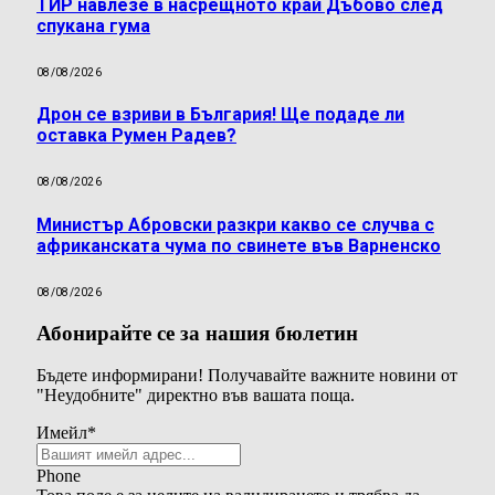
ТИР навлезе в насрещното край Дъбово след
спукана гума
08/08/2026
Дрон се взриви в България! Ще подаде ли
оставка Румен Радев?
08/08/2026
Министър Абровски разкри какво се случва с
африканската чума по свинете във Варненско
08/08/2026
Абонирайте се за нашия бюлетин
Бъдете информирани! Получавайте важните новини от
"Неудобните" директно във вашата поща.
Имейл
*
Phone