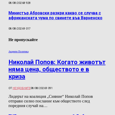
08/08/2026
8 928
Министър Абровски разкри какво се случва с
африканската чума по свинете във Варненско
08/08/2026
9 017
Не пропускайте
Акценти Политика
Николай Попов: Когато животът
няма цена, обществото е в
криза
ОТ
НЕУДОБНИТЕ
08/08/2026
9 091
Лидерът на коалиция „Сияние“ Николай Попов
отправи силно послание към обществото след
поредния случай на…