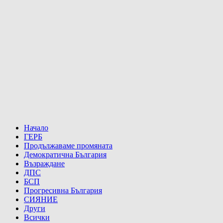
Начало
ГЕРБ
Продължаваме промяната
Демократична България
Възраждане
ДПС
БСП
Прогресивна България
СИЯНИЕ
Други
Всички