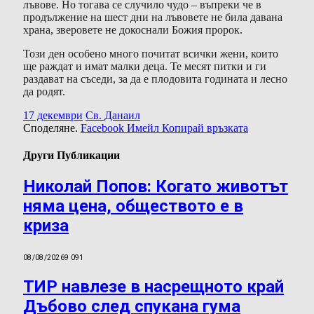
лъвове. Но тогава се случило чудо – въпреки че в
продължение на шест дни на лъвовете не била давана
храна, зверовете не докоснали Божия пророк.
Този ден особено много почитат всички жени, които
ще раждат и имат малки деца. Те месят питки и ги
раздават на съседи, за да е плодовита годината и лесно
да родят.
17 декември
Св. Данаил
Споделяне.
Facebook
Имейл
Копирай връзката
Други Публикации
Николай Попов: Когато животът
няма цена, обществото е в
криза
08/08/2026
9 091
ТИР навлезе в насрещното край
Дъбово след спукана гума