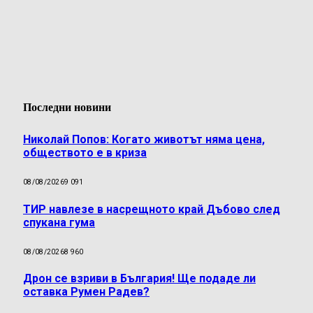
Последни новини
Николай Попов: Когато животът няма цена,
обществото е в криза
08/08/2026
9 091
ТИР навлезе в насрещното край Дъбово след
спукана гума
08/08/2026
8 960
Дрон се взриви в България! Ще подаде ли
оставка Румен Радев?