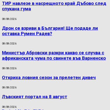
ТИР навлезе в насрещното край Дъбово след
спукана гума
08/08/2026
Дрон се взриви в България! Ще подаде ли
оставка Румен Радев?
08/08/2026
Министър Абровски разкри какво се случва с
африканската чума по свинете във Варненско
08/08/2026
Откриха ловния сезон за прелетен дивеч
08/08/2026
Лъвският портал на 8 август
08/08/2026