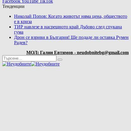
Facebook
YouTube
TikTok
Тенденции
Николай Попов: Когато животът няма цена, обществото
е в криза
ТИР навлезе в насрещното край Дъбово след спукана
гума
Дрон се взриви в България! Ще подаде ли оставка Румен
Радев?
МОЛ: Галин Евтимов - neudobnitebg@gmail.com