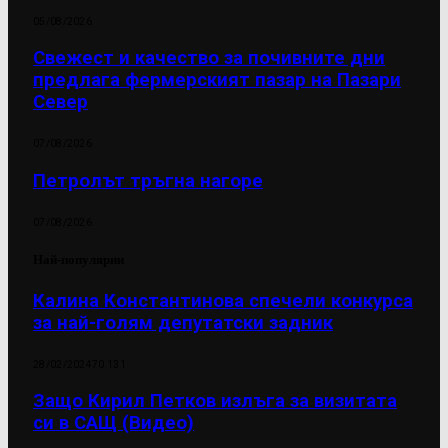
05/08/2026
Свежест и качество за почивните дни
предлага фермерският пазар на Пазари
Север
07/08/2026
Петролът тръгна нагоре
07/08/2026
Най-популярни
Калина Константинова спечели конкурса
за най-голям депутатски задник
28/02/2024
70 131
Защо Кирил Петков излъга за визитата
си в САЩ (Видео)