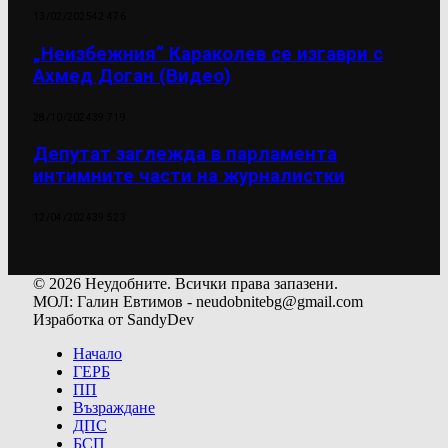
13/02/2025
42 476
„Неизбежния“ Караколев се изгаври с
Ахмед Доган (Видео)
28/10/2024
39 719
Депутат заглежда в парламента
интимните части на журналистки
12/04/2024
39 523
© 2026 Неудобните. Всички права запазени.
МОЛ: Галин Евтимов - neudobnitebg@gmail.com
Изработка от SandyDev
Начало
ГЕРБ
ПП
Възраждане
ДПС
БСП