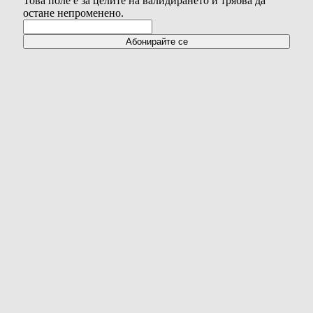
Това поле е за целите на валидирането и трябва да
остане непроменено.