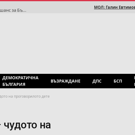
МОЛ: Галин Евтимов
Делян Добрев: Турската компания в „Хан Тервел“ е шанс за България, а не подарък
ДЕМОКРАТИЧНА
ВЪЗРАЖДАНЕ
ДПС
БСП
БЪЛГАРИЯ
удото на проговорилото дете
 чудото на