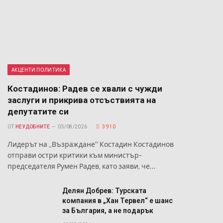
АКЦЕНТИ ПОЛИТИКА
Костадинов: Радев се хвали с чужди
заслуги и прикрива отсъствията на
депутатите си
ОТ
НЕУДОБНИТЕ
05/08/2026
3 910
Лидерът на „Възраждане“ Костадин Костадинов
отправи остри критики към министър-
председателя Румен Радев, като заяви, че…
Делян Добрев: Турската
компания в „Хан Тервел“ е шанс
за България, а не подарък