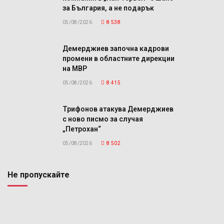
за България, а не подарък
05/08/2026
8 538
Демерджиев започна кадрови
промени в областните дирекции
на МВР
05/08/2026
8 415
Трифонов атакува Демерджиев
с ново писмо за случая
„Петрохан“
05/08/2026
8 502
Не пропускайте