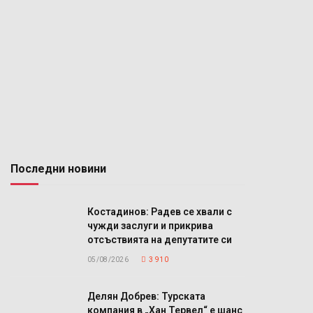
Последни новини
Костадинов: Радев се хвали с
чужди заслуги и прикрива
отсъствията на депутатите си
05/08/2026
3 910
Делян Добрев: Турската
компания в „Хан Тервел“ е шанс