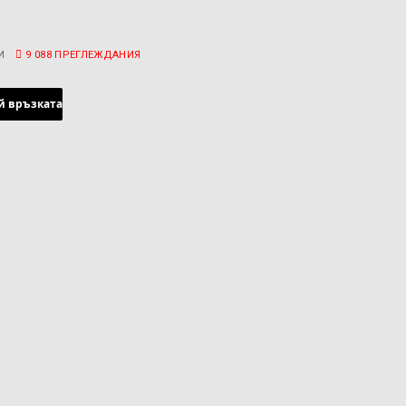
И
9 088
ПРЕГЛЕЖДАНИЯ
й връзката