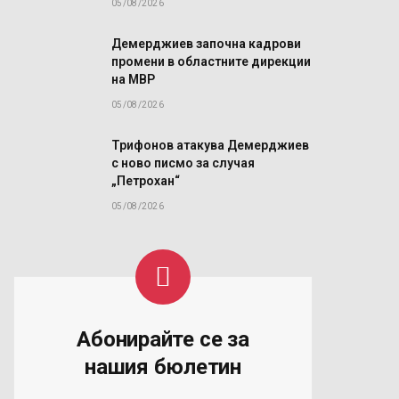
05/08/2026
Демерджиев започна кадрови
промени в областните дирекции
на МВР
05/08/2026
й
Трифонов атакува Демерджиев
с ново писмо за случая
а
„Петрохан“
05/08/2026
Абонирайте се за
нашия бюлетин