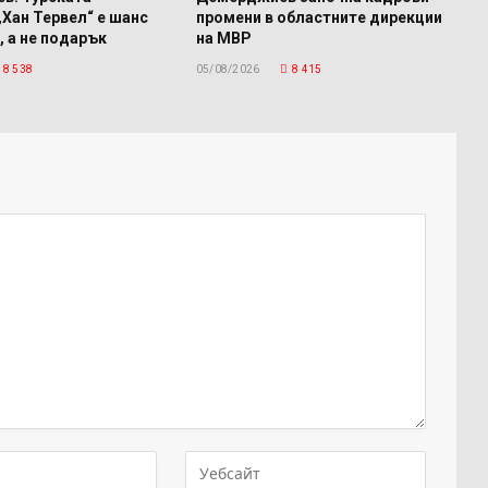
„Хан Тервел“ е шанс
промени в областните дирекции
, а не подарък
на МВР
8 538
05/08/2026
8 415