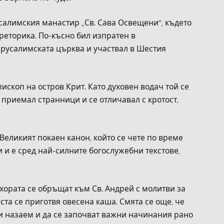
салимския манастир „Св. Сава Освещени“, където
реторика. По-късно бил изпратен в
ерусалимската църква и участвал в Шестия
скоп на остров Крит. Като духовен водач той се
 приемал странници и се отличавал с кротост,
Великият покаен канон, който се чете по време
 и е сред най-силните богослужебни текстове,
хората се обръщат към Св. Андрей с молитви за
ста се приготвя овесена каша. Смята се още, че
ри назаем и да се започват важни начинания рано