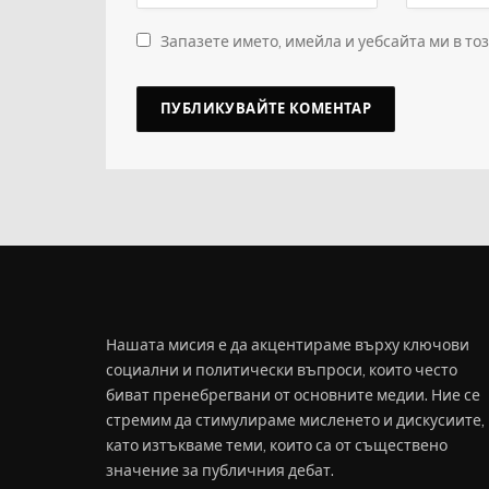
Запазете името, имейла и уебсайта ми в то
Нашата мисия е да акцентираме върху ключови
социални и политически въпроси, които често
биват пренебрегвани от основните медии. Ние се
стремим да стимулираме мисленето и дискусиите,
като изтъкваме теми, които са от съществено
значение за публичния дебат.