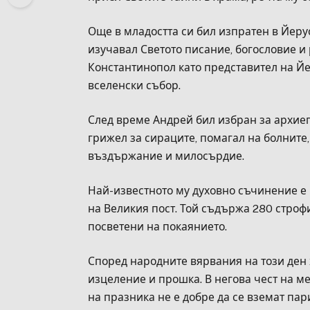
Още в младостта си бил изпратен в Йеру
изучавал Светото писание, богословие и 
Константинопол като представител на Й
вселенски събор.
След време Андрей бил избран за архиепи
грижел за сираците, помагал на болните,
въздържание и милосърдие.
Най-известното му духовно съчинение е 
на Великия пост. Той съдържа 280 строфи
посветени на покаянието.
Според народните вярвания на този ден 
изцеление и прошка. В негова чест на ме
на празника не е добре да се вземат па