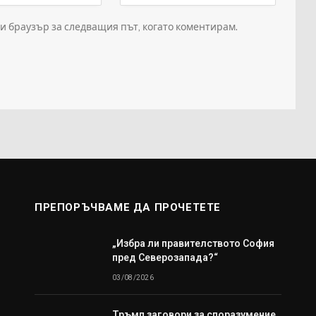
зи браузър за следващия път, когато коментирам.
ПРЕПОРЪЧВАМЕ ДА ПРОЧЕТЕТЕ
„Избра ли правителството София
пред Северозапада?“
03/08/2026
Тръмп заговори за споразумение,