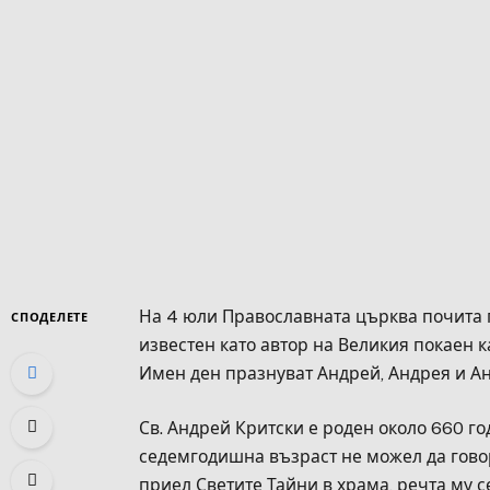
На 4 юли Православната църква почита п
СПОДЕЛЕТЕ
известен като автор на Великия покаен к
Имен ден празнуват Андрей, Андрея и А
Св. Андрей Критски е роден около 660 го
седемгодишна възраст не можел да говори
приел Светите Тайни в храма, речта му с