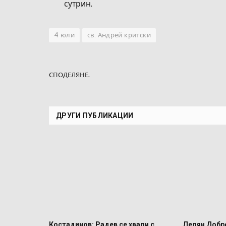
сутрин.
4 юли
св. Андрей критски
СПОДЕЛЯНЕ.
ДРУГИ ПУБЛИКАЦИИ
Костадинов: Радев се хвали с
Делян Добре