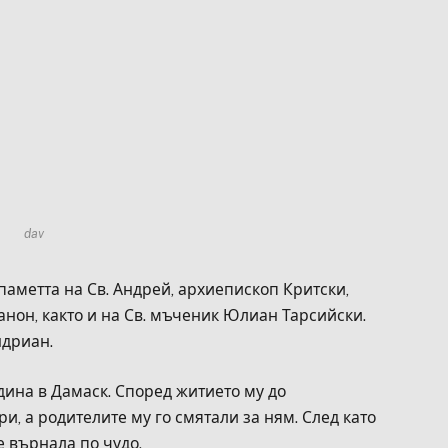
dav
аметта на Св. Андрей, архиепископ Критски,
анон, както и на Св. мъченик Юлиан Тарсийски.
ндриан.
дина в Дамаск. Според житието му до
, а родителите му го смятали за ням. След като
е върнала по чудо.