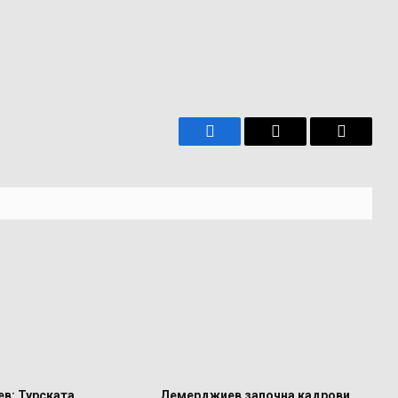
Facebook
Имейл
Копира
връзкат
в: Турската
Демерджиев започна кадрови