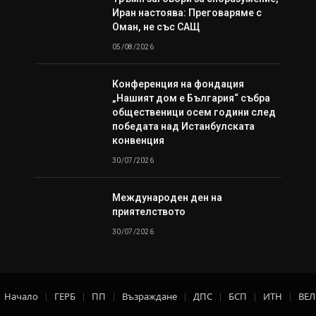
Иран настоява: Преговаряме с
Оман, не със САЩ
05/08/2026
Конференция на фондация
„Нашият дом е България“ събра
общественици осем години след
победата над Истанбулската
конвенция
30/07/2026
Международен ден на
приятелството
30/07/2026
Начало
ГЕРБ
ПП
Възраждане
ДПС
БСП
ИТН
ВЕ