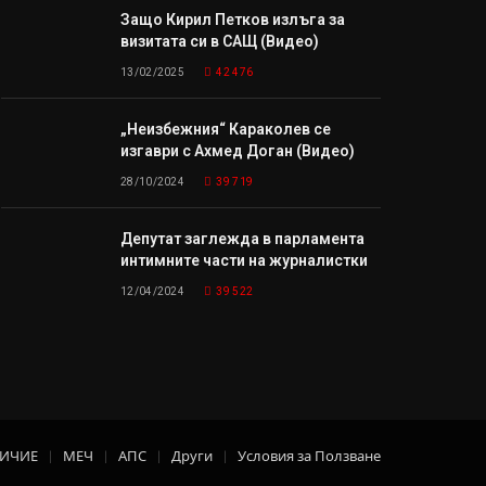
Защо Кирил Петков излъга за
визитата си в САЩ (Видео)
13/02/2025
42 476
„Неизбежния“ Караколев се
изгаври с Ахмед Доган (Видео)
28/10/2024
39 719
Депутат заглежда в парламента
интимните части на журналистки
12/04/2024
39 522
ЛИЧИЕ
МЕЧ
АПС
Други
Условия за Ползване