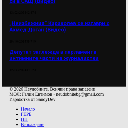
си в САЩ (Видео)
13/02/2025
42 476
„Неизбежния“ Караколев се изгаври с
Ахмед Доган (Видео)
28/10/2024
39 719
Депутат заглежда в парламента
интимните части на журналистки
12/04/2024
39 523
© 2026 Неудобните. Всички права запазени.
МОЛ: Галин Евтимов - neudobnitebg@gmail.com
Изработка от SandyDev
Начало
ГЕРБ
ПП
Възраждане