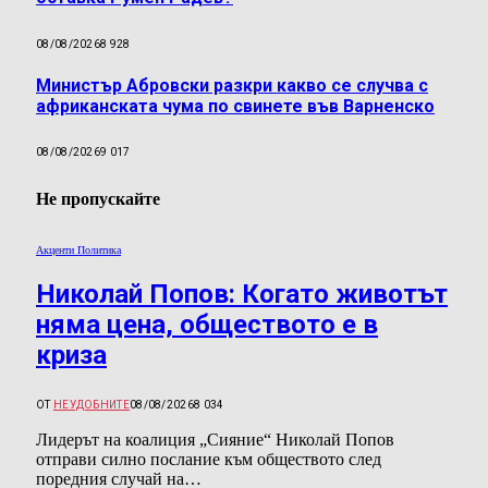
08/08/2026
8 928
Министър Абровски разкри какво се случва с
африканската чума по свинете във Варненско
08/08/2026
9 017
Не пропускайте
Акценти Политика
Николай Попов: Когато животът
няма цена, обществото е в
криза
ОТ
НЕУДОБНИТЕ
08/08/2026
8 034
Лидерът на коалиция „Сияние“ Николай Попов
отправи силно послание към обществото след
поредния случай на…