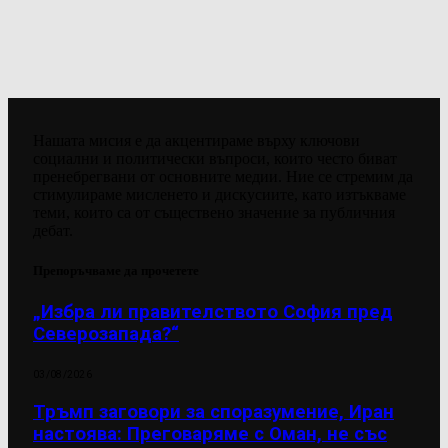
Нашата мисия е да акцентираме върху ключови
социални и политически въпроси, които често биват
пренебрегвани от основните медии. Ние се стремим да
стимулираме мисленето и дискусиите, като изтъкваме
теми, които са от съществено значение за публичния
дебат.
Препоръчваме да прочетете
„Избра ли правителството София пред
Северозапада?“
03/08/2026
Тръмп заговори за споразумение, Иран
настоява: Преговаряме с Оман, не със