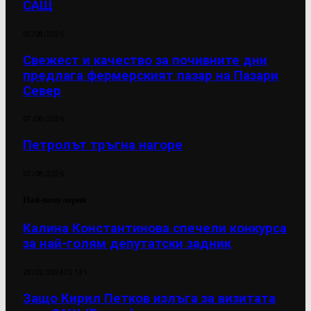
САЩ
05/08/2026
Свежест и качество за почивните дни
предлага фермерският пазар на Пазари
Север
07/08/2026
Петролът тръгна нагоре
07/08/2026
Най-популярни
Калина Константинова спечели конкурса
за най-голям депутатски задник
28/02/2024
70 131
Защо Кирил Петков излъга за визитата