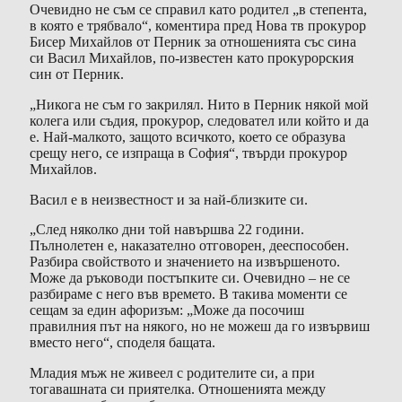
Очевидно не съм се справил като родител „в степента,
в която е трябвало“, коментира пред Нова тв прокурор
Бисер Михайлов от Перник за отношенията със сина
си Васил Михайлов, по-известен като прокурорския
син от Перник.
„Никога не съм го закрилял. Нито в Перник някой мой
колега или съдия, прокурор, следовател или който и да
е. Най-малкото, защото всичкото, което се образува
срещу него, се изпраща в София“, твърди прокурор
Михайлов.
Васил е в неизвестност и за най-близките си.
„След няколко дни той навършва 22 години.
Пълнолетен е, наказателно отговорен, дееспособен.
Разбира свойството и значението на извършеното.
Може да ръководи постъпките си. Очевидно – не се
разбираме с него във времето. В такива моменти се
сещам за един афоризъм: „Може да посочиш
правилния път на някого, но не можеш да го извървиш
вместо него“, споделя бащата.
Младия мъж не живеел с родителите си, а при
тогавашната си приятелка. Отношенията между