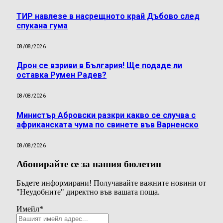
ТИР навлезе в насрещното край Дъбово след
спукана гума
08/08/2026
Дрон се взриви в България! Ще подаде ли
оставка Румен Радев?
08/08/2026
Министър Абровски разкри какво се случва с
африканската чума по свинете във Варненско
08/08/2026
Абонирайте се за нашия бюлетин
Бъдете информирани! Получавайте важните новини от
"Неудобните" директно във вашата поща.
Имейл
*