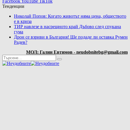
Facebook
YouTube
TikTok
Тенденции
Николай Попов: Когато животът няма цена, обществото
е в криза
ТИР навлезе в насрещното край Дъбово след спукана
гума
Дрон се взриви в България! Ще подаде ли оставка Румен
Радев?
МОЛ: Галин Евтимов - neudobnitebg@gmail.com