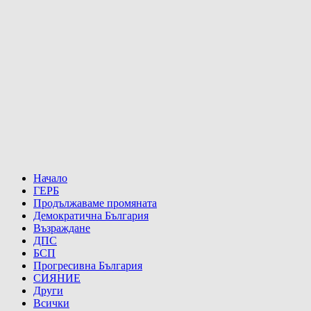
Начало
ГЕРБ
Продължаваме промяната
Демократична България
Възраждане
ДПС
БСП
Прогресивна България
СИЯНИЕ
Други
Всички