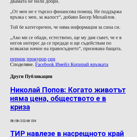
двамата не били добри.
„От мен не е търсил финансова помощ. Не поддържа
връзка с мен, за жалост“, добави Бисер Михайлов.
Той бе категоричен, че няма информация за сина си.
„Ако ми се обади, естествено, ще му дам съвет, че е в
негов интерес да се предаде и ще съдействам по
всякакъв начин на правосъдието“, призовава бащата.
перник
прокурор
син
Споделяне.
Facebook
Имейл
Копирай връзката
Други Публикации
Николай Попов: Когато животът
няма цена, обществото е в
криза
08/08/2026
8 034
ТИР навлезе в насрещното край