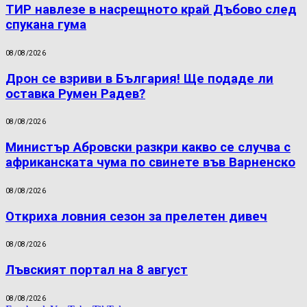
ТИР навлезе в насрещното край Дъбово след
спукана гума
08/08/2026
Дрон се взриви в България! Ще подаде ли
оставка Румен Радев?
08/08/2026
Министър Абровски разкри какво се случва с
африканската чума по свинете във Варненско
08/08/2026
Откриха ловния сезон за прелетен дивеч
08/08/2026
Лъвският портал на 8 август
08/08/2026