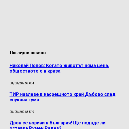
Последни новини
Николай Попов: Когато животът няма цена,
обществото е в криза
08/08/2026
8 034
ТИР навлезе в насрещното край Дъбово след
спукана гума
08/08/2026
8 519
Дрон се взриви в България! Ще подаде ли
оставка Румен Радев?