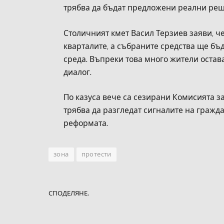
трябва да бъдат предложени реални реш
Столичният кмет Васил Терзиев заяви, че
кварталите, а събраните средства ще бъ
среда. Въпреки това много жители остав
диалог.
По казуса вече са сезирани Комисията з
трябва да разгледат сигналите на гражд
реформата.
зона
протести
СПОДЕЛЯНЕ.