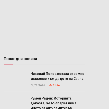
Последни новини
Николай Попов показа огромно
уважение към дядото на Сияна
06/08/2026
5 456
Румен Радев: Историята
доказва, че България няма
място за антисемитизъм