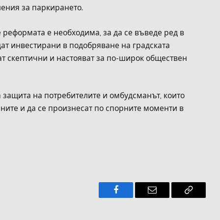
ения за паркирането.
 реформата е необходима, за да се въведе ред в
дат инвестирани в подобряване на градската
ат скептични и настояват за по-широк обществен
а защита на потребителите и омбудсманът, които
аните и да се произнесат по спорните моменти в
Facebook
Имейл
Копира
връзкат