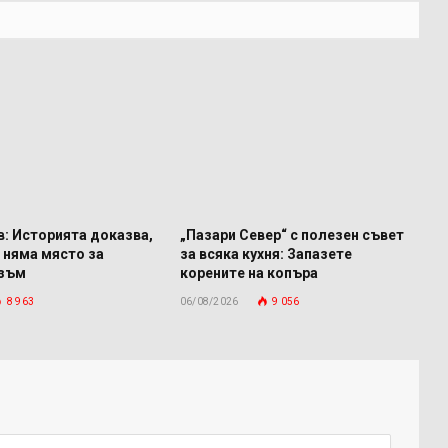
: Историята доказва,
„Пазари Север“ с полезен съвет
 няма място за
за всяка кухня: Запазете
изъм
корените на копъра
8 963
06/08/2026
9 056