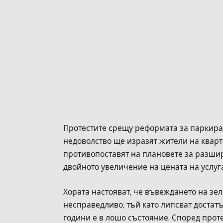
Протестите срещу реформата за паркира
недоволство ще изразят жители на кварта
противопоставят на плановете за разшир
двойното увеличение на цената на услуга
Хората настояват, че въвеждането на зе
несправедливо, тъй като липсват достат
години е в лошо състояние. Според про