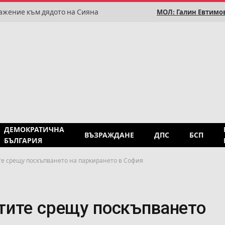
ажение към дядото на Сияна
МОЛ: Галин Евтимов
ДЕМОКРАТИЧНА
ВЪЗРАЖДАНЕ
ДПС
БСП
БЪЛГАРИЯ
е срещу поскъпването на паркирането в София
тите срещу поскъпването