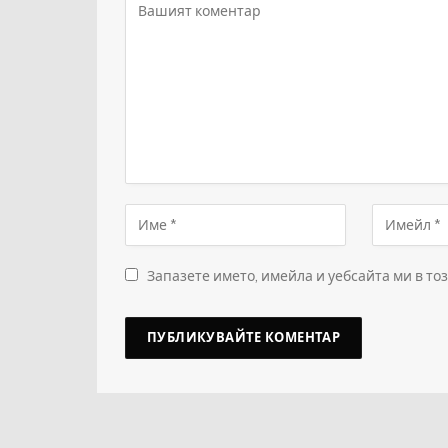
Запазете името, имейла и уебсайта ми в то