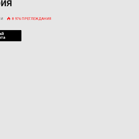
фия
РИ
8 976
ПРЕГЛЕЖДАНИЯ
ай
ата