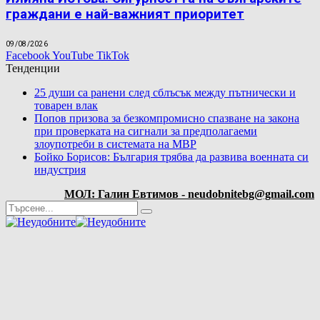
граждани е най-важният приоритет
09/08/2026
Facebook
YouTube
TikTok
Тенденции
25 души са ранени след сблъсък между пътнически и
товарен влак
Попов призова за безкомпромисно спазване на закона
при проверката на сигнали за предполагаеми
злоупотреби в системата на МВР
Бойко Борисов: България трябва да развива военната си
индустрия
МОЛ: Галин Евтимов - neudobnitebg@gmail.com