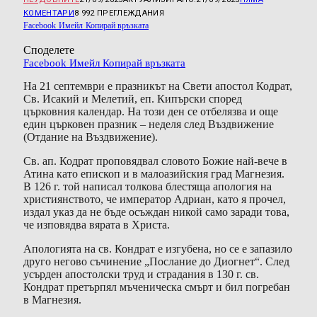
КОМЕНТАРИ
8 992
ПРЕГЛЕЖДАНИЯ
Facebook
Имейл
Копирай връзката
Споделете
Facebook
Имейл
Копирай връзката
На 21 септември е празникът на Свети апостол Кодрат,
Св. Исакий и Мелетий, еп. Кипърски според
църковния календар. На този ден се отбелязва и още
един църковен празник – неделя след Въздвижение
(Отдание на Въздвижение).
Св. ап. Кодрат проповядвал словото Божие най-вече в
Атина като епископ и в малоазийския град Магнезия.
В 126 г. той написал толкова блестяща апология на
християнството, че император Адриан, като я прочел,
издал указ да не бъде осъждан никой само заради това,
че изповядва вярата в Христа.
Апологията на св. Кондрат е изгубена, но се е запазило
друго негово съчинение „Послание до Диогнет“. След
усърден апостолски труд и страдания в 130 г. св.
Кондрат претърпял мъченическа смърт и бил погребан
в Магнезия.