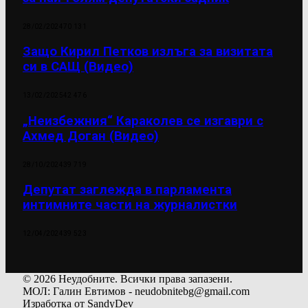
28/02/2024
70 131
Защо Кирил Петков излъга за визитата
си в САЩ (Видео)
13/02/2025
42 476
„Неизбежния“ Караколев се изгаври с
Ахмед Доган (Видео)
28/10/2024
39 719
Депутат заглежда в парламента
интимните части на журналистки
12/04/2024
39 523
© 2026 Неудобните. Всички права запазени.
МОЛ: Галин Евтимов - neudobnitebg@gmail.com
Изработка от SandyDev