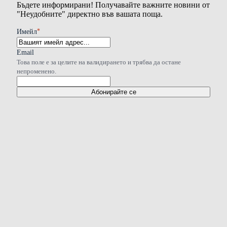
Бъдете информирани! Получавайте важните новини от
"Неудобните" директно във вашата поща.
*
Имейл
Email
Това поле е за целите на валидирането и трябва да остане
непроменено.