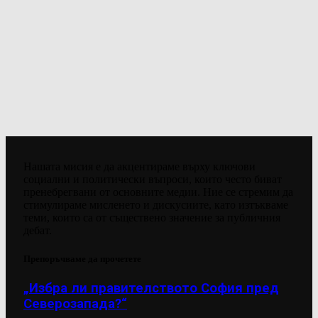
Нашата мисия е да акцентираме върху ключови
социални и политически въпроси, които често биват
пренебрегвани от основните медии. Ние се стремим да
стимулираме мисленето и дискусиите, като изтъкваме
теми, които са от съществено значение за публичния
дебат.
Препоръчваме да прочетете
„Избра ли правителството София пред
Северозапада?“