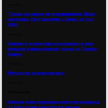
03/08/2026
Тръмп заговори за споразумение, Иран
настоява: Преговаряме с Оман, не със
САЩ
05/08/2026
Свежест и качество за почивните дни
предлага фермерският пазар на Пазари
Север
07/08/2026
Петролът тръгна нагоре
07/08/2026
Най-популярни
Калина Константинова спечели конкурса
за най-голям депутатски задник