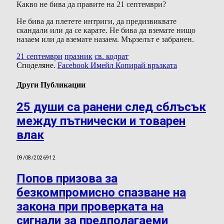
Какво не бива да правите на 21 септември?
Не бива да плетете интриги, да предизвиквате
скандали или да се карате. Не бива да вземате нищо
назаем или да вземате назаем. Мързелът е забранен.
21 септември
празник
св. кодрат
Споделяне.
Facebook
Имейл
Копирай връзката
Други Публикации
25 души са ранени след сблъсък
между пътнически и товарен
влак
09/08/2026
912
Попов призова за
безкомпромисно спазване на
закона при проверката на
сигнали за предполагаеми