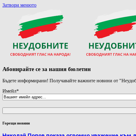
Затвори менюто
Абонирайте се за нашия бюлетин
Бъдете информирани! Получавайте важните новини от "Неудоб
Имейл
*
Горещи новини
Николай Попов показа огромно уважение към 