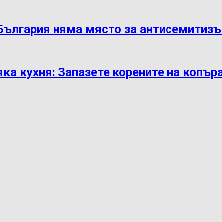
 България няма място за антисемитиз
яка кухня: Запазете корените на копър