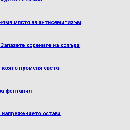
 няма място за антисемитизъм
: Запазете корените на копъра
, която променя света
за фентанил
о напрежението остава