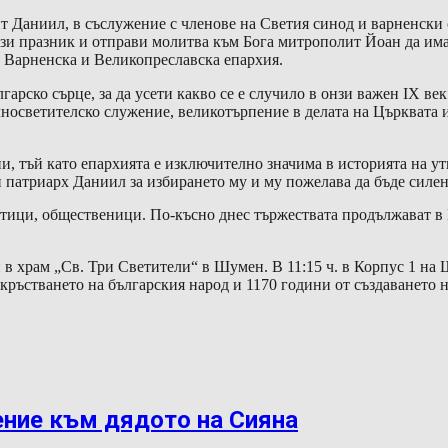
 Даниил, в съслужение с членове на Светия синод и варненски 
ози празник и отправи молитва към Бога митрополит Йоан да има
а Варненска и Великопреславска епархия.
арско сърце, за да усети какво се е случило в онзи важен IX век 
лносветителско служение, великотърпение в делата на Църквата 
и, тъй като епархията е изключително значима в историята на у
 патриарх Даниил за избирането му и му пожелава да бъде силен
ици, общественици. По-късно днес тържествата продължават в Пл
ен в храм „Св. Три Светители“ в Шумен. В 11:15 ч. в Корпус 1 
кръстването на българския народ и 1170 години от създаването н
ение към дядото на Сияна