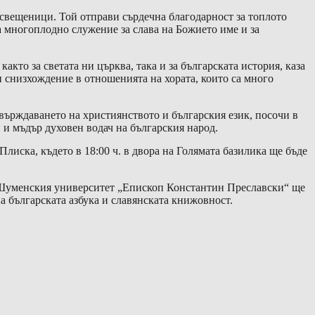
свещеници. Той отправи сърдечна благодарност за топлото
 многоплодно служение за слава на Божието име и за
както за светата ни църква, така и за българската история, каза
и снизхождение в отношенията на хората, които са много
твърждаването на християнството и българския език, посочи в
 и мъдър духовен водач на българския народ.
иска, където в 18:00 ч. в двора на Голямата базилика ще бъде
на Шуменския университет „Епископ Константин Преславски“ ще
а българската азбука и славянската книжовност.