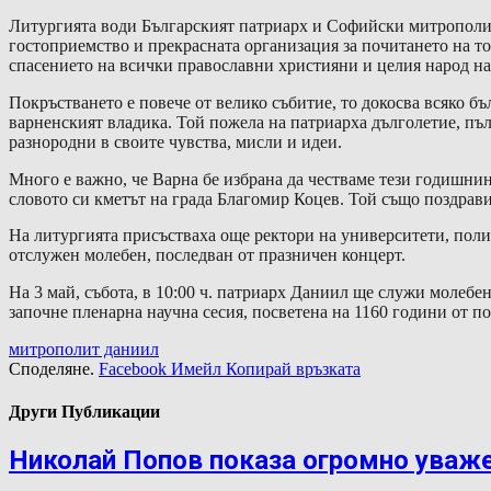
Литургията води Българският патриарх и Софийски митрополит
гостоприемство и прекрасната организация за почитането на т
спасението на всички православни християни и целия народ н
Покръстването е повече от велико събитие, то докосва всяко бълг
варненският владика. Той пожела на патриарха дълголетие, пъ
разнородни в своите чувства, мисли и идеи.
Много е важно, че Варна бе избрана да честваме тези годишнин
словото си кметът на града Благомир Коцев. Той също поздрави
На литургията присъстваха още ректори на университети, полит
отслужен молебен, последван от празничен концерт.
На 3 май, събота, в 10:00 ч. патриарх Даниил ще служи молеб
започне пленарна научна сесия, посветена на 1160 години от по
митрополит даниил
Споделяне.
Facebook
Имейл
Копирай връзката
Други Публикации
Николай Попов показа огромно уваж