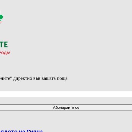
ните" директно във вашата поща.
дядото на Сияна