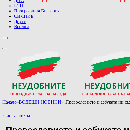
БСП
Прогресивна България
СИЯНИЕ
Други
Всички
Начало
»
ВОДЕЩИ НОВИНИ
»
„Православието и азбуката ни съ
ВОДЕЩИ НОВИНИ