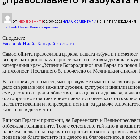
„Православието и азбуката н
ОТ
НЕУДОБНИТЕ
02/05/2025
НЯМА КОМЕНТАРИ
8 911
ПРЕГЛЕЖДАНИЯ
Facebook
Имейл
Копирай връзката
Споделете
Facebook
Имейл
Копирай връзката
Самостойната православна църква, нашата азбука и писменост, д
всепризнат принос към европейската и световна духовна и култ
катедралния храм „Успение Богородично“ във Варна по повод 11
книжовност. Посланието бе прочетено от Мелнишкия епископ Г
Във втория ден на месец май празнуваме паметта на светия ра
дело свързваме най-важният духовен, културен и цивилизационе
сме днес като народ и общество, като църква и държава, дължим
благоприятното за това време поема историческата отговорнос
неговите изконни и непреходни истини, за да може започнатото 
казва още в документа.
Епископ Герасим припомни, че Варненската и Великопреславска
отбелязва годишнините. Това е естествено, тъй като в днешнит
наречем люлката на църквата и християнството в православна Б
подвига на благочестието и в делото на благовестието, в коет