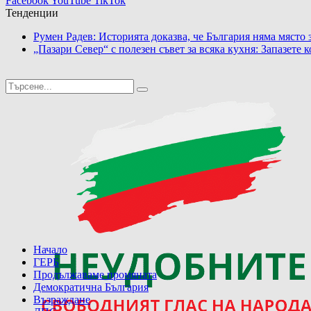
Facebook
YouTube
TikTok
Тенденции
„Пазари Север“ с полезен съвет за всяка кухня: Запазете 
Начало
ГЕРБ
Продължаваме промяната
Демократична България
Възраждане
ДПС