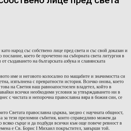
 собствено лице пред света“
като народ със собствено лице пред света и със свой доказан и
 послание, което бе прочетено на съборната света литургия в
от създаването на българската азбука и славянската
овото име и неговото колосално по мащабите и значимостта си
етна, изпълнена с превратности история. Всичко онова, което
д това на Светия наш равноапостоелен владетел, който в
здавайки всички необходими условия за утвърждаването ни в
днес с чистата и непорочна православна вяра в божия син, се
ито Светата православна църква, заедно с научната общност,
на за тези преломни събития, които справедливо можем да
о всяко сърце и да подбуди всички към още повече ревност в
емена е Св. Борис I Михаил покръстител, завърши той.