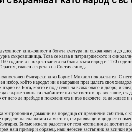
и съхраняват като народ със
уховност, книжовност и богата култура ни съхраняват и до днес 
урна съкровищница. Това се казва в патриаршеското и синодално
60 години от покръстването на българския народ и 1170 години 
ерасим, главен секретар на Светия синод
.
вноапостолен български княз Борис I Михаил покръстител. С нег
н избор, който народът ни е направил през цялата своя хилядол
 първо на Бога, който е подателят на всяко благо и добро, и сле
т да свърже завинаги съдбините ни със светото православие, съ
от него да пребъде в поколенията и във вековете, за да живее и 
 митрополия е домакин на поредица от празнични събития, с ко
е предели на епархията са местата, съхраняващи и до днес споме
ългария. Бихме искали радостта от тези чествания да достигне д
о пръв наш пример и образец, наш небесен застъпник за всички вр